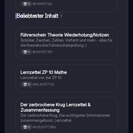
Niedersachsen 2024. Dieser Lernzettel behandelt die
1,990
24
12
Phasenmodelle von Meinel/Schnabel und Göhner,
qualitative Bewegungsmerkmale, biomechanische
Beliebtester Inhalt
9
Prinzipien sowie die Reflexion sportlicher
Bewegungen aus verschiedenen Perspektiven. Ideal
für die Vorbereitung auf Prüfungen und das
Verständnis komplexer Bewegungsabläufe.
Führerschein Theorie Wiederholung/Notizen
Lerntipps
Schilder, Zeichen, Zahlen, Vorfahrt und mehr - alles für
die theoretische Führerscheinprüfung :)
9,519
157
11
Lernzettel ZP 10 Mathe
Mathe
Lernzettel von der ZP 10
5,363
116
10
Der zerbrochene Krug Lernzettel &
Deutsch
Zusammenfassung
Der zerbrochene Krug, Die wichtigsten Informationen
zusammengefasst, Lernzettel
23,517
356
12