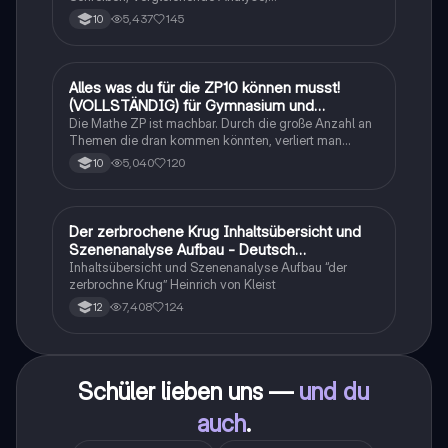
Sachtexte/Roman/Gedicht..
5,437
145
10
Alles was du für die ZP10 können musst!
Mathe
(VOLLSTÄNDIG) für Gymnasium und
Realschule
Die Mathe ZP ist machbar. Durch die große Anzahl an
Themen die dran kommen könnten, verliert man
schnell den Überblick. Also habe ich von den kleinsten
5,040
120
10
Themen bis hin zu den größten alles
zusammengefasst <3.
Der zerbrochene Krug Inhaltsübersicht und
Deutsch
Szenenanalyse Aufbau - Deutsch
Q1/Q2/Abitur
Inhaltsübersicht und Szenenanalyse Aufbau “der
zerbrochne Krug” Heinrich von Kleist
7,408
124
12
Schüler lieben uns —
und du
auch
.