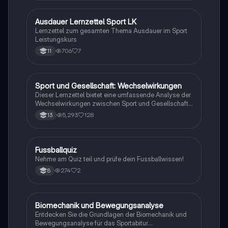
sowie biomechanische Prinzipien. Ideal für die
Vorbereitung auf Prüfungen und das Verständnis
komplexer sportwissenschaftlicher Konzepte.
Ausdauer Lernzettel Sport LK
Sport
Lernzettel zum gesamten Thema Ausdauer im Sport
Leistungskurs
706
7
11
Sport und Gesellschaft: Wechselwirkungen
Sport
Dieser Lernzettel bietet eine umfassende Analyse der
Wechselwirkungen zwischen Sport und Gesellschaft,
einschließlich der Themen Bewegungslehre, Doping,
5,293
128
13
Trainingslehre und deren gesellschaftliche
Auswirkungen. Ideal für das Abitur 2023, deckt er
wichtige Aspekte wie die Rolle von Medien,
Kommerzialisierung, Trendsportarten und die
F
Fussballquiz
Sport
gesundheitlichen sowie sozialen Implikationen des
Nehme am Quiz teil und prüfe dein Fussballwissen!
Sports ab.
274
2
8
Biomechanik und Bewegungsanalyse
Sport
Entdecken Sie die Grundlagen der Biomechanik und
Bewegungsanalyse für das Sportabitur