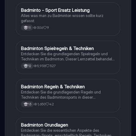
Badminto - Sport Ersatz Leistung
Sport
Alles was man zu Badminton wissen sollte kurz
gefasst
306
9
11
Badminton Spielregeln & Techniken
Sport
Entdecken Sie die grundlegenden Spielregeln und
Techniken im Badminton. Dieser Lernzettel behandelt
Spielfeldmaße, Aufschlagregeln, Punktesystem,
5,938
327
12
Fehler und Schlagtechniken. Ideal für Sportstudenten
und Badminton-Enthusiasten, die ihre Kenntnisse
vertiefen möchten.
Badminton Regeln & Techniken
Sport
Entdecken Sie die grundlegenden Regeln und
Techniken des Badmintonsports in dieser
umfassenden Präsentation. Erfahren Sie alles über
1,650
42
13
Aufschlagvarianten, Spielregeln, und wichtige
Schlagtechniken wie Clear, Drop und Smash. Ideal für
Sportstudenten und Badminton-Enthusiasten, die ihr
Wissen vertiefen möchten.
Badminton Grundlagen
Sport
Entdecken Sie die wesentlichen Aspekte des
Badminton-Sports, einschließlich Regeln, Techniken