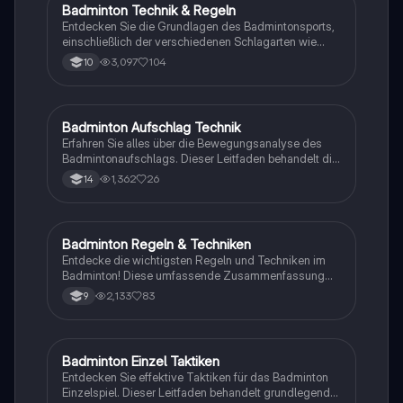
Badminton Technik & Regeln
Sport
Entdecken Sie die Grundlagen des Badmintonsports,
einschließlich der verschiedenen Schlagarten wie
Befreiungs-Clear, Smash und Drop. Erfahren Sie mehr
3,097
104
10
über die optimale Schlägerhaltung,
Aufschlagtechniken und die Spielfeldregeln. Ideal für
Anfänger und Fortgeschrittene, die ihre Technik
verbessern möchten.
Badminton Aufschlag Technik
Sport
Erfahren Sie alles über die Bewegungsanalyse des
Badmintonaufschlags. Dieser Leitfaden behandelt die
wichtigsten Regeln, Techniken und Strategien für
1,362
26
14
einen effektiven Aufschlag, einschließlich der idealen
Positionierung und der Unterschiede zwischen
Vorhand- und Rückhandaufschlägen. Ideal für Spieler,
die ihre Aufschlagtechnik verbessern möchten.
Badminton Regeln & Techniken
Sport
Entdecke die wichtigsten Regeln und Techniken im
Badminton! Diese umfassende Zusammenfassung
behandelt Aufschlagregeln, Schlagvarianten,
2,133
83
9
Zählweise und Spielfeldmaße. Ideal für Spieler und
Trainer, um das Spiel besser zu verstehen und zu
meistern.
Badminton Einzel Taktiken
Sport
Entdecken Sie effektive Taktiken für das Badminton
Einzelspiel. Dieser Leitfaden behandelt grundlegende