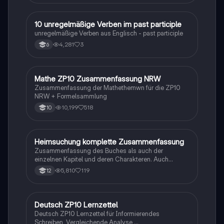
1
10 unregelmäßige Verben im past participle
Englisch
unregelmäßige Verben aus Englisch - past participle
4,281
3
6
Mathe ZP10 Zusammenfassung NRW
Mathe
Zusammenfassung der Mathethemwn für die ZP10
NRW + Formelsammlung
10,199
518
10
Heimsuchung komplette Zusammenfassung
Deutsch
Zusammenfassung des Buches als auch der
einzelnen Kapitel und deren Charakteren. Auch
tabellarisch. Im Unterricht ohne KI erstellt
5,810
119
12
Deutsch ZP10 Lernzettel
Deutsch
Deutsch ZP10 Lernzettel für Informierendes
Schreiben, Vergleichende Analyse,