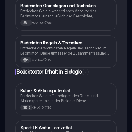
verbessern möchten.
Badminton Grundlagen und Techniken
Sport
Entdecken Sie die wesentlichen Aspekte des
Badmintons, einschließlich der Geschichte,
biomechanischen Prinzipien, Spielfeldmaße und
2,005
66
11
Zählweise. Diese Zusammenfassung bietet eine
detaillierte Analyse der Aufschlagbedingungen und
der Flugkurven, sowie eine Skizze des Badminton-
Spielfelds. Ideal für Schüler der Klasse 12, die sich auf
Badminton Regeln & Techniken
Sport
Prüfungen vorbereiten möchten.
Entdecke die wichtigsten Regeln und Techniken im
Badminton! Diese umfassende Zusammenfassung
behandelt Aufschlagregeln, Schlagvarianten,
2,133
83
9
Zählweise und Spielfeldmaße. Ideal für Spieler und
Trainer, um das Spiel besser zu verstehen und zu
Beliebtester Inhalt in Biologie
9
meistern.
Ruhe- & Aktionspotential
Biologie
Entdecken Sie die Grundlagen des Ruhe- und
Aktionspotentials in der Biologie. Diese
Zusammenfassung bietet klare Definitionen,
1,019
36
12
detaillierte Abläufe von Depolarisation bis
Hyperpolarisation, sowie wichtige Diagramme zur
Veranschaulichung der Membranpotentiale. Ideal für
das Biologie-Abitur und das Verständnis
Sport LK Abitur Lernzettel
Sport
bioelektrischer Prozesse in Nervenzellen.