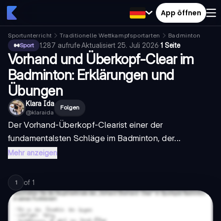
App öffnen
Sportunterricht
Traditionelle Wettkampfsportarten
Badminton
1.287
aufrufe
·
Aktualisiert
25. Juli 2026
·
1 Seite
Sport
Vorhand und Überkopf-Clear im
Badminton: Erklärungen und
Übungen
Klara Ida
Folgen
@
klaraida
Der
Vorhand-Überkopf-Clear
ist einer der
fundamentalsten Schläge im Badminton, der...
Mehr anzeigen
of
1
1