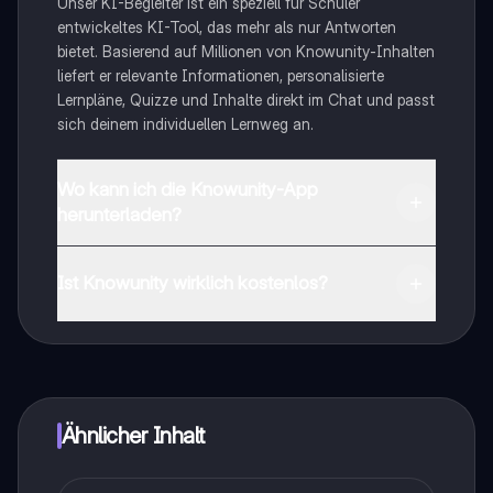
Unser KI-Begleiter ist ein speziell für Schüler
entwickeltes KI-Tool, das mehr als nur Antworten
bietet. Basierend auf Millionen von Knowunity-Inhalten
liefert er relevante Informationen, personalisierte
Lernpläne, Quizze und Inhalte direkt im Chat und passt
sich deinem individuellen Lernweg an.
Wo kann ich die Knowunity-App
herunterladen?
Du kannst die App im Google Play Store und im Apple
App Store herunterladen.
Ist Knowunity wirklich kostenlos?
Genau! Genieße kostenlosen Zugang zu Lerninhalten,
vernetze dich mit anderen Schülern und hol dir
sofortige Hilfe – alles direkt auf deinem Handy.
Ähnlicher Inhalt