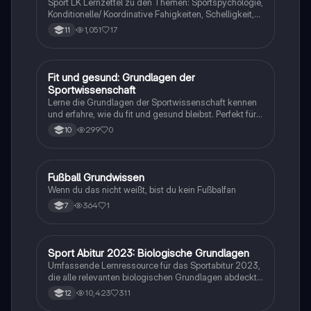
Sport LK Lernzettel zu den Themen: Sportspychologie,
Konditionelle/ Koordinative Fahigkeiten, Schelligkeit,
Ausdauer, Sportbiologie, Techniktraining,
1,051
17
11
Taktiktraining, Trainingsaufbau, Bewegungslehre,
Trainingslehre, motorisches Lernen
F
Fit und gesund: Grundlagen der
Sport
Sportwissenschaft
Lerne die Grundlagen der Sportwissenschaft kennen
und erfahre, wie du fit und gesund bleibst. Perfekt für
den Sportunterricht in der 11. Klasse!
299
0
10
F
Fußball Grundwissen
Sport
Wenn du das nicht weißt, bist du kein Fußbalfan
364
1
7
Sport Abitur 2023: Biologische Grundlagen
Sport
Umfassende Lernressource für das Sportabitur 2023,
die alle relevanten biologischen Grundlagen abdeckt,
einschließlich Muskel- und Herz-Kreislaufsystem,
10,423
311
12
Bewegungslehre, Lern- und Motivationstheorien