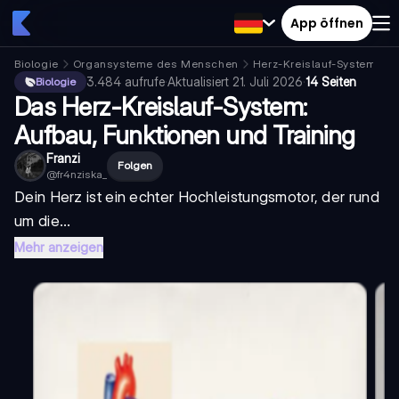
App öffnen
Biologie
Organsysteme des Menschen
Herz-Kreislauf-System
3.484
aufrufe
·
Aktualisiert
21. Juli 2026
·
14 Seiten
Biologie
Das Herz-Kreislauf-System:
Aufbau, Funktionen und Training
Franzi
Folgen
@
fr4nziska_
Dein Herz ist ein echter Hochleistungsmotor, der rund
um die...
Mehr anzeigen