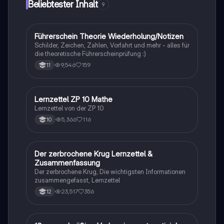
Beliebtester Inhalt
9
die verschiedenen Selektionsarten und die
Entstehung neuer Arten durch allopatrische und
sympatrische Artbildung. Ideal für Biologiestudenten
im Grundkurs.
Führerschein Theorie Wiederholung/Notizen
Lerntipps
Schilder, Zeichen, Zahlen, Vorfahrt und mehr - alles für
die theoretische Führerscheinprüfung :)
9,546
159
11
Lernzettel ZP 10 Mathe
Mathe
Lernzettel von der ZP 10
5,366
116
10
Der zerbrochene Krug Lernzettel &
Deutsch
Zusammenfassung
Der zerbrochene Krug, Die wichtigsten Informationen
zusammengefasst, Lernzettel
23,517
356
12