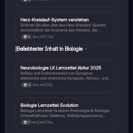
Struktur des Herzens, die Blutversorgung und die
Rolle der Herzklappen. Ideal für Studierende der
Humananatomie und Medizin. Enthält anschauliche
Schaubilder.
Herz-Kreislauf-System verstehen
Biologie
Erfahren Sie alles über das Herz-Kreislauf-System,
einschließlich der Anatomie des Herzens, der
Funktionen, der Herzfrequenz, der
4,175
123
12
Kreislaufkrankheiten und der Auswirkungen von
COVID-19 auf Herzpatienten. Diese
Beliebtester Inhalt in Biologie
9
Zusammenfassung bietet wichtige Informationen für
das Verständnis der Herzgesundheit und
Notfallmaßnahmen. Ideal für Studierende der Medizin
und Gesundheitswissenschaften.
Neurobiologie LK Lernzettel Abitur 2025
Biologie
Aufbau und Funktionsweise von Synapsen,
elektrische und chemische Synapsen, Aktions- und
Ruhepotential
2,616
52
13
Biologie Lernzettel: Evolution
Biologie
Biologie Lernzettel: Evolution (Homologie & Analogie,
Umweltfaktoren, Selektion, Artbildungsprozesse,
Klimaregeln, Konkurrenz, Evolution des Menschen…)
3,082
56
11