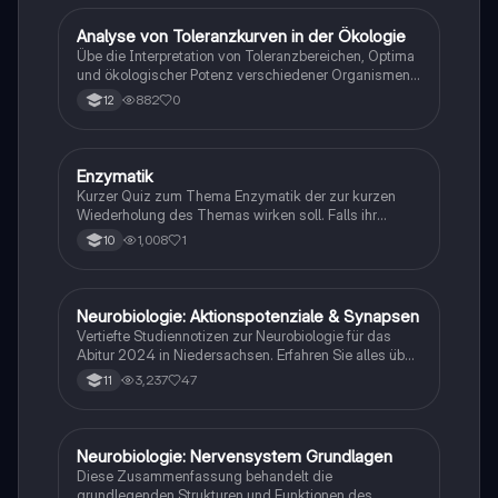
A
Analyse von Toleranzkurven in der Ökologie
Biologie
Übe die Interpretation von Toleranzbereichen, Optima
und ökologischer Potenz verschiedener Organismen
gegenüber Umweltfaktoren.
882
0
12
E
Enzymatik
Biologie
Kurzer Quiz zum Thema Enzymatik der zur kurzen
Wiederholung des Themas wirken soll. Falls ihr
Fehlern begegnet wäre ich dankbar ,wenn ihr mir
1,008
1
10
diese weiterleitet. Danke und euch viel Spaß dabei!
Neurobiologie: Aktionspotenziale & Synapsen
Biologie
Vertiefte Studiennotizen zur Neurobiologie für das
Abitur 2024 in Niedersachsen. Erfahren Sie alles über
Aktionspotenziale, Ruhepotenziale, synaptische
3,237
47
11
Integration, die Rolle von Neurotransmittern, die
Mechanismen der Erregungsweiterleitung sowie die
hormonelle Regulation im Nervensystem. Ideal für
Schüler, die sich auf Prüfungen vorbereiten und ein
Neurobiologie: Nervensystem Grundlagen
Biologie
tiefes Verständnis der neuronalen Signalübertragung
Diese Zusammenfassung behandelt die
entwickeln möchten.
grundlegenden Strukturen und Funktionen des