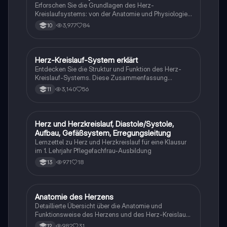
Erforschen Sie die Grundlagen des Herz-
Kreislaufsystems: von der Anatomie und Physiologie
des Herzens über die Arbeitsphasen (Systole und
3,977
84
10
Diastole) bis hin zur Sauerstoffversorgung und den
Anpassungen des Blutdrucks. Diese
Zusammenfassung bietet einen klaren Überblick über
die Funktionen und Kenngrößen des Herzens sowie
Herz-Kreislauf-System erklärt
Biologie
das Erregungsleitungssystem. Ideal für Studierende
Entdecken Sie die Struktur und Funktion des Herz-
der Medizin und Biologie.
Kreislauf-Systems. Diese Zusammenfassung
behandelt die Blutgefäße, den Blutfluss, die
3,140
56
11
Herzklappen und die Phasen der Herzkontraktion
(Systole und Diastole). Ideal für Studierende, die ein
tiefes Verständnis der Herzphysiologie und der
Kreislauffunktionen erlangen möchten.
Herz und Herzkreislauf, Diastole/Systole,
Biologie
Aufbau, Gefäßsystem, Erregungsleitung
Lernzettel zu Herz und Herzkreislauf für eine Klausur
im 1. Lehrjahr Pflegefachfrau-Ausbildung
971
18
13
Anatomie des Herzens
Biologie
Detaillierte Übersicht über die Anatomie und
Funktionsweise des Herzens und des Herz-Kreislauf-
Systems. Erfahren Sie mehr über Systole, Diastole, die
982
31
12