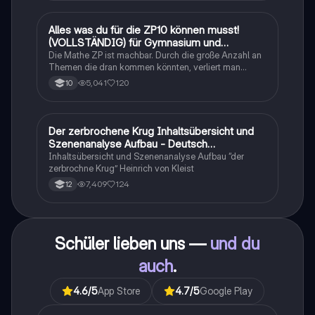
Alles was du für die ZP10 können musst!
Mathe
(VOLLSTÄNDIG) für Gymnasium und
Realschule
Die Mathe ZP ist machbar. Durch die große Anzahl an
Themen die dran kommen könnten, verliert man
schnell den Überblick. Also habe ich von den kleinsten
5,041
120
10
Themen bis hin zu den größten alles
zusammengefasst <3.
Der zerbrochene Krug Inhaltsübersicht und
Deutsch
Szenenanalyse Aufbau - Deutsch
Q1/Q2/Abitur
Inhaltsübersicht und Szenenanalyse Aufbau “der
zerbrochne Krug” Heinrich von Kleist
7,409
124
12
Schüler lieben uns —
und du
auch
.
4.6
/5
App Store
4.7
/5
Google Play