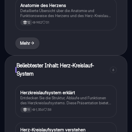
Arteriosklerose und Bluthochdruck beitragen können.
Anatomie des Herzens
Biologie
Diese Zusammenfassung bietet einen umfassenden
Detaillierte Übersicht über die Anatomie und
Überblick über die wichtigsten Aspekte des Herz-
Funktionsweise des Herzens und des Herz-Kreislauf-
Kreislaufsystems und ist ideal für Schüler der Klasse
Systems. Erfahren Sie mehr über Systole, Diastole, die
7d.
982
31
12
Struktur des Herzens, die Blutversorgung und die
Rolle der Herzklappen. Ideal für Studierende der
Humananatomie und Medizin. Enthält anschauliche
Schaubilder.
Mehr
Beliebtester Inhalt: Herz-Kreislauf-
6
System
Herzkreislaufsystem erklärt
Biologie
Entdecken Sie die Struktur, Abläufe und Funktionen
des Herzkreislaufsystems. Diese Präsentation bietet
einen umfassenden Überblick über den Bluttransport,
1,356
38
11
die Sauerstoffversorgung und die
Abwehrmechanismen des Körpers. Ideal für
Studierende der Biologie und Medizin.
Herz-Kreislaufsystem verstehen
Biologie