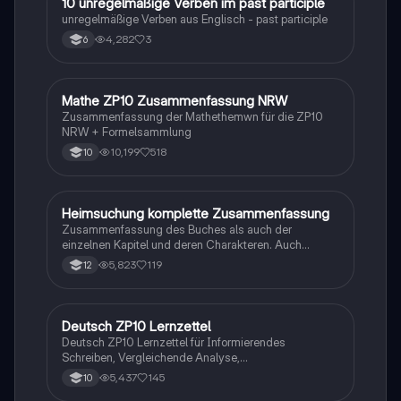
1
10 unregelmäßige Verben im past participle
Englisch
unregelmäßige Verben aus Englisch - past participle
4,282
3
6
Mathe ZP10 Zusammenfassung NRW
Mathe
Zusammenfassung der Mathethemwn für die ZP10
NRW + Formelsammlung
10,199
518
10
Heimsuchung komplette Zusammenfassung
Deutsch
Zusammenfassung des Buches als auch der
einzelnen Kapitel und deren Charakteren. Auch
tabellarisch. Im Unterricht ohne KI erstellt
5,823
119
12
Deutsch ZP10 Lernzettel
Deutsch
Deutsch ZP10 Lernzettel für Informierendes
Schreiben, Vergleichende Analyse,
Sachtexte/Roman/Gedicht..
5,437
145
10