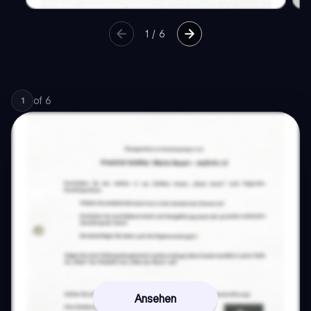
1
/
6
of
6
1
Ansehen