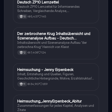
Deutsch ZP10 Lernzettel
Deutsch
Deutsch ZP10 Lernzettel für Informierendes
Schreiben, Vergleichende Analyse,
Sachtexte/Roman/Gedicht..
5,437
145
10
Der zerbrochene Krug Inhaltsübersicht und
Deutsch
Szenenanalyse Aufbau - Deutsch
Q1/Q2/Abitur
Inhaltsübersicht und Szenenanalyse Aufbau “der
zerbrochne Krug” Heinrich von Kleist
7,408
124
12
Heimsuchung - Jenny Erpenbeck
Deutsch
Inhalt, Entstehung und Quellen, Figuren,
Geschichtliche Hintergründe, Motive, Erzählstruktur/-
stil
34,907
659
11
Heimsuchung_JennyErpenbeck_Abitur
Deutsch
Zusammenfassungen für jedes Kapitel, Analysen und
Zitate