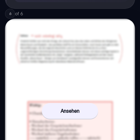
of
6
6
Ansehen