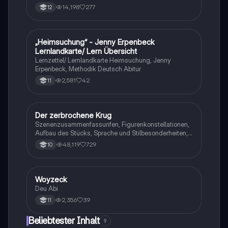
14,198
277
12
„Heimsuchung“ - Jenny Erpenbeck
Deutsch
Lernlandkarte/ Lern Übersicht
Lernzettel/ Lernlandkarte Heimsuchung, Jenny
Erpenbeck, Methodik Deutsch Abitur
2,581
42
11
Der zerbrochene Krug
Deutsch
Szenenzusammenfassunfen, Figurenkonstellationen,
Aufbau des Stücks, Sprache und Stilbesonderheiten,
Aussageabsicht, Thematik, Interpretation
48,119
729
10
Woyzeck
Deutsch
Deu Abi
2,356
39
11
Beliebtester Inhalt
9