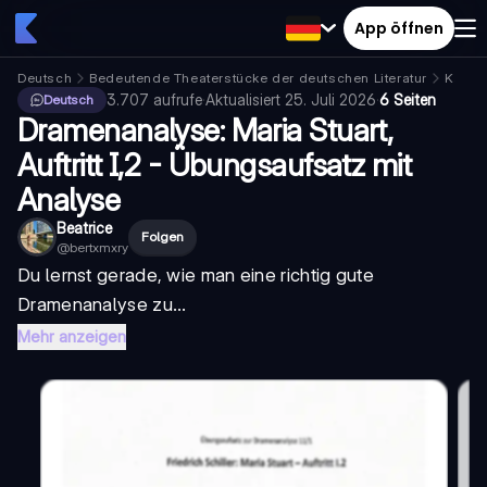
App öffnen
Deutsch
Bedeutende Theaterstücke der deutschen Literatur
Kabal
3.707
aufrufe
·
Aktualisiert
25. Juli 2026
·
6 Seiten
Deutsch
Dramenanalyse: Maria Stuart,
Auftritt I,2 - Übungsaufsatz mit
Analyse
Beatrice
Folgen
@
bertxmxry
Du lernst gerade, wie man eine richtig gute
Dramenanalyse zu...
Mehr anzeigen