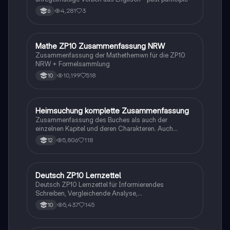
4,281
3
6
Mathe ZP10 Zusammenfassung NRW
Mathe
Zusammenfassung der Mathethemwn für die ZP10
NRW + Formelsammlung
10,199
518
10
Heimsuchung komplette Zusammenfassung
Deutsch
Zusammenfassung des Buches als auch der
einzelnen Kapitel und deren Charakteren. Auch
tabellarisch. Im Unterricht ohne KI erstellt
5,806
118
12
Deutsch ZP10 Lernzettel
Deutsch
Deutsch ZP10 Lernzettel für Informierendes
Schreiben, Vergleichende Analyse,
Sachtexte/Roman/Gedicht..
5,437
145
10