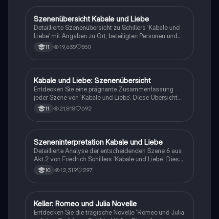
Dramen. Ideal für die Vorbereitung auf die Fachabi-
Prüfung im Fach Deutsch.
Szenenübersicht Kabale und Liebe
Deutsch
Detaillierte Szenenübersicht zu Schillers 'Kabale und
Liebe' mit Angaben zu Ort, beteiligten Personen und
den zentralen Inhalten jeder Szene. Ideal für das
19,635
550
11
Verständnis der Handlung und Charaktere in diesem
klassischen Drama.
Kabale und Liebe: Szenenübersicht
Deutsch
Entdecken Sie eine prägnante Zusammenfassung
jeder Szene von 'Kabale und Liebe'. Diese Übersicht
bietet einen klaren Einblick in die Handlung,
21,818
692
11
Charaktere und Konflikte des Stücks, ideal für Schüler
und Studierende, die sich auf Prüfungen vorbereiten
oder das Werk besser verstehen möchten.
Szeneninterpretation Kabale und Liebe
Deutsch
Detaillierte Analyse der entscheidenden Szene 6 aus
Akt 2 von Friedrich Schillers 'Kabale und Liebe'. Diese
Klassenarbeit beleuchtet die Konflikte zwischen den
12,319
297
10
Charakteren, insbesondere die Machtspiele zwischen
dem Präsidenten und Miller sowie die Auswirkungen
auf die Beziehung zwischen Luise und Ferdinand.
Ideal für Schüler, die sich auf Prüfungen vorbereiten
Keller: Romeo und Julia Novelle
Deutsch
oder ein tieferes Verständnis der Charakterdynamik
Entdecken Sie die tragische Novelle 'Romeo und Julia
und der sozialen Themen in Schillers Werk entwickeln