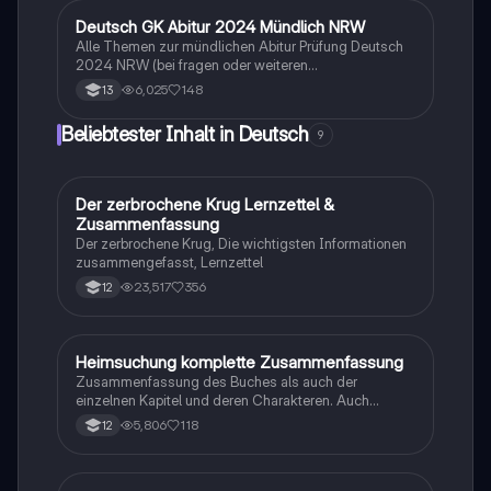
strukturiert in Einleitung, Hauptteil und Schluss, wobei
Zitate zur Untermauerung der Analyse verwendet
Deutsch GK Abitur 2024 Mündlich NRW
Deutsch
werden. Ideal für Schüler, die ihre Fähigkeiten in der
Alle Themen zur mündlichen Abitur Prüfung Deutsch
literarischen Analyse verbessern möchten.
2024 NRW (bei fragen oder weiteren
Zusammenfassungen einfach anschreiben)
6,025
148
13
Beliebtester Inhalt in Deutsch
9
Der zerbrochene Krug Lernzettel &
Deutsch
Zusammenfassung
Der zerbrochene Krug, Die wichtigsten Informationen
zusammengefasst, Lernzettel
23,517
356
12
Heimsuchung komplette Zusammenfassung
Deutsch
Zusammenfassung des Buches als auch der
einzelnen Kapitel und deren Charakteren. Auch
tabellarisch. Im Unterricht ohne KI erstellt
5,806
118
12