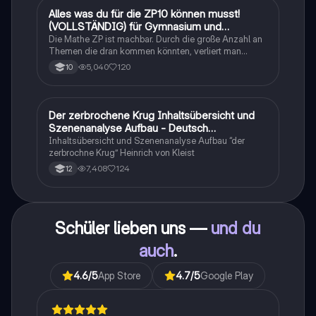
Alles was du für die ZP10 können musst!
Mathe
(VOLLSTÄNDIG) für Gymnasium und
Realschule
Die Mathe ZP ist machbar. Durch die große Anzahl an
Themen die dran kommen könnten, verliert man
schnell den Überblick. Also habe ich von den kleinsten
5,040
120
10
Themen bis hin zu den größten alles
zusammengefasst <3.
Der zerbrochene Krug Inhaltsübersicht und
Deutsch
Szenenanalyse Aufbau - Deutsch
Q1/Q2/Abitur
Inhaltsübersicht und Szenenanalyse Aufbau “der
zerbrochne Krug” Heinrich von Kleist
7,408
124
12
Schüler lieben uns —
und du
auch
.
4.6
/5
App Store
4.7
/5
Google Play