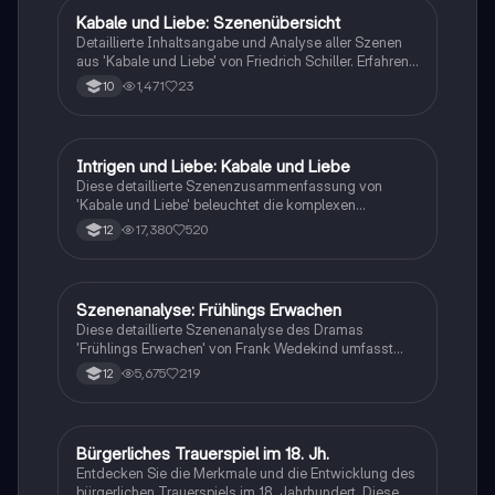
Kabale und Liebe: Szenenübersicht
Deutsch
Detaillierte Inhaltsangabe und Analyse aller Szenen
aus 'Kabale und Liebe' von Friedrich Schiller. Erfahren
Sie mehr über die komplexen Beziehungen zwischen
1,471
23
10
Ferdinand, Luise und Lady Milford sowie die
gesellschaftlichen Konflikte, die zu tragischen
Entscheidungen führen. Ideal für Schüler und
Studierende, die sich auf Prüfungen vorbereiten oder
Intrigen und Liebe: Kabale und Liebe
Deutsch
das Werk vertiefen möchten.
Diese detaillierte Szenenzusammenfassung von
'Kabale und Liebe' beleuchtet die komplexen
Beziehungen und politischen Intrigen zwischen Luise,
17,380
520
12
Ferdinand und dem Präsidenten. Erfahren Sie, wie
Eifersucht, Machtspiele und gesellschaftliche
Standesunterschiede die tragische Geschichte
prägen. Ideal für das Verständnis der Charaktere und
Szenenanalyse: Frühlings Erwachen
Deutsch
ihrer Motivationen in Schillers Werk.
Diese detaillierte Szenenanalyse des Dramas
'Frühlings Erwachen' von Frank Wedekind umfasst
den Aufbau der Analyse, eine umfassende
5,675
219
12
Figurenbeschreibung sowie eine kurze Inhaltsangabe
jeder Szene. Erfahren Sie mehr über die zentralen
Themen wie Sexualität, Erziehung und die
gesellschaftlichen Normen des 19. Jahrhunderts.
Bürgerliches Trauerspiel im 18. Jh.
Deutsch
Ideal für Studierende der Literaturwissenschaft.
Entdecken Sie die Merkmale und die Entwicklung des
bürgerlichen Trauerspiels im 18. Jahrhundert. Diese