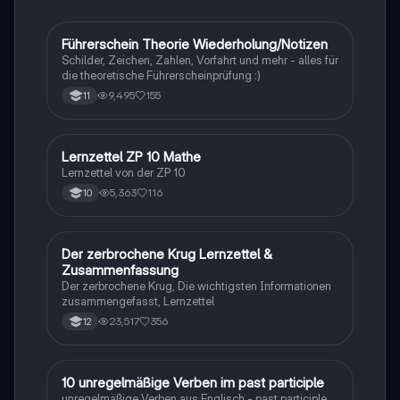
Führerschein Theorie Wiederholung/Notizen
Lerntipps
Schilder, Zeichen, Zahlen, Vorfahrt und mehr - alles für
die theoretische Führerscheinprüfung :)
9,495
155
11
Lernzettel ZP 10 Mathe
Mathe
Lernzettel von der ZP 10
5,363
116
10
Der zerbrochene Krug Lernzettel &
Deutsch
Zusammenfassung
Der zerbrochene Krug, Die wichtigsten Informationen
zusammengefasst, Lernzettel
23,517
356
12
1
10 unregelmäßige Verben im past participle
Englisch
unregelmäßige Verben aus Englisch - past participle