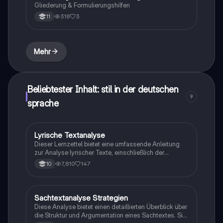
Gliederung & Formulierungshilfen
318
3
11
Mehr
Beliebtester Inhalt: stil in der deutschen
9
sprache
Lyrische Textanalyse
Deutsch
Dieser Lernzettel bietet eine umfassende Anleitung
zur Analyse lyrischer Texte, einschließlich der
Untersuchung von Metrum, Reimschema und
7,810
147
10
sprachlichen Mitteln. Er behandelt verschiedene
Aufgabentypen, die für die Deutsch ZP 10 relevant
sind, und bietet Strategien zur Vergleichsanalyse
sowie zur Interpretation von Gedichten und anderen
Sachtextanalyse Strategien
Deutsch
literarischen Texten. Ideal für Schüler, die sich auf
Diese Analyse bietet einen detaillierten Überblick über
Prüfungen vorbereiten.
die Struktur und Argumentation eines Sachtextes. Sie