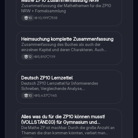
Mathe ZP10 Zusammenfassung NRW
Zusammenfassung der Mathethemwn für die ZP10
NRW + Formelsammlung
10,199
518
10
H
Heimsuchung komplette Zusammenfassung
Deutsch
Zusammenfassung des Buches als auch der
einzelnen Kapitel und deren Charakteren. Auch
tabellarisch. Im Unterricht ohne KI erstellt
5,810
119
12
Deutsch ZP10 Lernzettel
Deutsch
Deutsch ZP10 Lernzettel für Informierendes
Schreiben, Vergleichende Analyse,
Sachtexte/Roman/Gedicht..
5,437
145
10
Alles was du für die ZP10 können musst!
Mathe
(VOLLSTÄNDIG) für Gymnasium und
Realschule
Die Mathe ZP ist machbar. Durch die große Anzahl an
Themen die dran kommen könnten, verliert man
schnell den Überblick. Also habe ich von den kleinsten