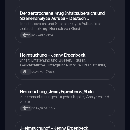
Der zerbrochene Krug Inhaltsübersicht und
Deutsch
Szenenanalyse Aufbau - Deutsch
Q1/Q2/Abitur
Inhaltsübersicht und Szenenanalyse Aufbau “der
zerbrochne Krug” Heinrich von Kleist
7,408
124
12
Heimsuchung - Jenny Erpenbeck
Deutsch
Inhalt, Entstehung und Quellen, Figuren,
Geschichtliche Hintergründe, Motive, Erzählstruktur/-
stil
34,921
660
11
Heimsuchung_JennyErpenbeck_Abitur
Deutsch
Zusammenfassungen für jedes Kapitel, Analysen und
Zitate
14,202
277
12
„Heimsuchung“ - Jenny Erpenbeck
Deutsch