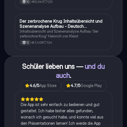
5,040
120
10
Themen bis hin zu den größten alles
zusammengefasst <3.
Der zerbrochene Krug Inhaltsübersicht und
Deutsch
Szenenanalyse Aufbau - Deutsch
Q1/Q2/Abitur
Inhaltsübersicht und Szenenanalyse Aufbau “der
zerbrochne Krug” Heinrich von Kleist
7,408
124
12
Schüler lieben uns —
und du
auch
.
4.6
/5
App Store
4.7
/5
Google Play
Die App ist sehr einfach zu bedienen und gut
gestaltet. Ich habe bisher alles gefunden,
wonach ich gesucht habe, und konnte viel aus
den Präsentationen lernen! Ich werde die App