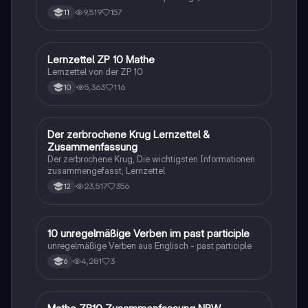
9,519
157
11
Lernzettel ZP 10 Mathe
Mathe
Lernzettel von der ZP 10
5,363
116
10
Der zerbrochene Krug Lernzettel &
Deutsch
Zusammenfassung
Der zerbrochene Krug, Die wichtigsten Informationen
zusammengefasst, Lernzettel
23,517
356
12
1
10 unregelmäßige Verben im past participle
Englisch
unregelmäßige Verben aus Englisch - past participle
4,281
3
6
Mathe