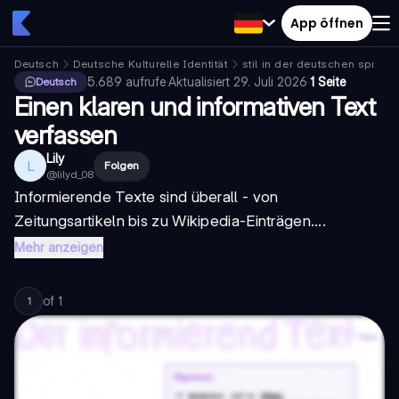
App öffnen
Deutsch
Deutsche Kulturelle Identität
stil in der deutschen sprach
5.689
aufrufe
·
Aktualisiert
29. Juli 2026
·
1 Seite
Deutsch
Einen klaren und informativen Text
verfassen
Lily
L
Folgen
@
lilyd_08
Informierende Texte sind überall - von
Zeitungsartikeln bis zu Wikipedia-Einträgen....
Mehr anzeigen
of
1
1