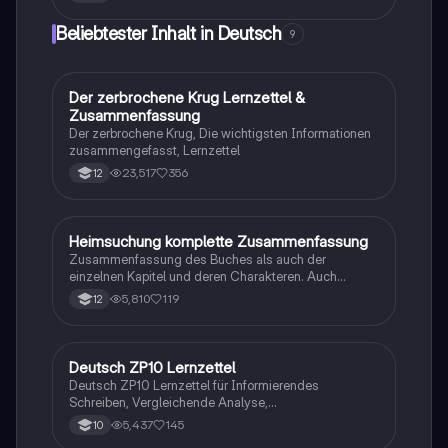
praktische Beispiele, um deine Schreibfähigkeiten zu
verbessern. Ideal für Schüler, die lernen möchten, wie
Beliebtester Inhalt in Deutsch
9
man Informationen klar und sachlich präsentiert.
Der zerbrochene Krug Lernzettel &
Deutsch
Zusammenfassung
Der zerbrochene Krug, Die wichtigsten Informationen
zusammengefasst, Lernzettel
23,517
356
12
H
Heimsuchung komplette Zusammenfassung
Deutsch
Zusammenfassung des Buches als auch der
einzelnen Kapitel und deren Charakteren. Auch
tabellarisch. Im Unterricht ohne KI erstellt
5,810
119
12
Deutsch ZP10 Lernzettel
Deutsch
Deutsch ZP10 Lernzettel für Informierendes
Schreiben, Vergleichende Analyse,
Sachtexte/Roman/Gedicht..
5,437
145
10