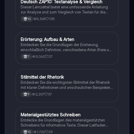
Deutsch ZAP10: Textanalyse & Vergleich
Deutsch
Gedichtinterpretation verbessern möchten.
Dieser Lernzettel bietet eine umfassende Anleitung
zur Analyse und zum Vergleich von Texten für die
Deutsch ZAP10 Prüfung. Er behandelt wichtige
5,365
105
10
Aspekte wie die Struktur von Einleitungen, Hauptteilen
und Schlüssen, sowie spezifische Formulierungshilfen
für literarische und informative Texte. Ideal für Schüler,
die sich auf die Prüfung vorbereiten und ihre
Erörterung: Aufbau & Arten
Deutsch
Analysefähigkeiten verbessern möchten.
Entdecken Sie die Grundlagen der Erörterung,
einschließlich Definition, verschiedene Arten (freie und
textgebundene Erörterung) und den strukturierten
3,062
27
7
Aufbau (Einleitung, Hauptteil, Schluss). Diese
Zusammenfassung bietet wertvolle
Formulierungshilfen und erläutert die dialektische
Erörterung. Ideal für Schüler, die ihre
Stilmittel der Rhetorik
Deutsch
Argumentationsfähigkeiten verbessern möchten.
Entdecken Sie die wichtigsten Stilmittel der Rhetorik
mit klaren Definitionen und anschaulichen Beispielen.
Diese Zusammenstellung umfasst Alliteration,
2,207
37
9
Anapher, Euphemismus, Ironie und viele weitere
Techniken, die die deutsche Sprache bereichern. Ideal
für das Verständnis und die Anwendung in
schriftlichen und mündlichen Arbeiten.
Materialgestütztes Schreiben
Deutsch
Entdecke die Grundlagen des materialgestützten
Schreibens für informative Texte. Dieser Leitfaden
behandelt die Struktur, wichtige sprachliche Mittel und
1,720
29
10