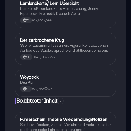
Lernlandkarte/ Lern Übersicht
Lernzettel/ Lernlandkarte Heimsuchung, Jenny
Erpenbeck, Methodik Deutsch Abitur
2,591
44
11
Der zerbrochene Krug
Deutsch
Szenenzusammenfassunfen, Figurenkonstellationen,
Aufbau des Stücks, Sprache und Stilbesonderheiten,
Aussageabsicht, Thematik, Interpretation
48,119
729
10
Woyzeck
Deutsch
Deu Abi
2,356
39
11
Beliebtester Inhalt
9
F
Führerschein Theorie Wiederholung/Notizen
Lerntipps
Schilder, Zeichen, Zahlen, Vorfahrt und mehr - alles für
die theoretische Führerscheinprüfung :)