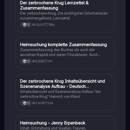
Der zerbrochene Krug Lernzettel &
Deutsch
Zusammenfassung
Der zerbrochene Krug, Die wichtigsten Informationen
zusammengefasst, Lernzettel
23,517
356
12
Heimsuchung komplette Zusammenfassung
Deutsch
Zusammenfassung des Buches als auch der
einzelnen Kapitel und deren Charakteren. Auch
tabellarisch. Im Unterricht ohne KI erstellt
5,825
119
12
Der zerbrochene Krug Inhaltsübersicht und
Deutsch
Szenenanalyse Aufbau - Deutsch
Q1/Q2/Abitur
Inhaltsübersicht und Szenenanalyse Aufbau “der
zerbrochne Krug” Heinrich von Kleist
7,409
124
12
Heimsuchung - Jenny Erpenbeck
Deutsch
Inhalt, Entstehung und Quellen, Figuren,