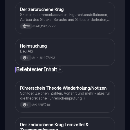
Der zerbrochene Krug
Deutsch
Szenenzusammenfassunfen, Figurenkonstellationen,
Aufbau des Stücks, Sprache und Stilbesonderheiten,
Aussageabsicht, Thematik, Interpretation
48,120
729
10
Heimsuchung
Deutsch
Deu Abi
14,814
293
11
Beliebtester Inhalt
9
Führerschein Theorie Wiederholung/Notizen
Lerntipps
Schilder, Zeichen, Zahlen, Vorfahrt und mehr - alles für
die theoretische Führerscheinprüfung :)
9,575
161
11
Der zerbrochene Krug Lernzettel &
Deutsch
Zusammenfassung