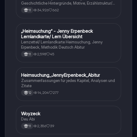
Geschichtliche Hintergründe, Motive, Erzählstruktur/-
stil
34,926
662
11
„Heimsuchung“ - Jenny Erpenbeck
Deutsch
Lernlandkarte/ Lern Übersicht
Lernzettel/ Lernlandkarte Heimsuchung, Jenny
Erpenbeck, Methodik Deutsch Abitur
2,598
45
11
Heimsuchung_JennyErpenbeck_Abitur
Deutsch
Zusammenfassungen für jedes Kapitel, Analysen und
Zitate
14,204
277
12
Woyzeck
Deutsch
Deu Abi
2,356
39
11