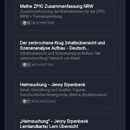
Mathe ZP10 Zusammenfassung NRW
Mathe
Zusammenfassung der Mathethemwn für die ZP10
NRW + Formelsammlung
10,199
518
10
Der zerbrochene Krug Inhaltsübersicht und
Deutsch
Szenenanalyse Aufbau - Deutsch
Q1/Q2/Abitur
Inhaltsübersicht und Szenenanalyse Aufbau “der
zerbrochne Krug” Heinrich von Kleist
7,409
124
12
Heimsuchung - Jenny Erpenbeck
Deutsch
Inhalt, Entstehung und Quellen, Figuren,
Geschichtliche Hintergründe, Motive, Erzählstruktur/-
stil
34,926
662
11
„Heimsuchung“ - Jenny Erpenbeck
Deutsch
Lernlandkarte/ Lern Übersicht