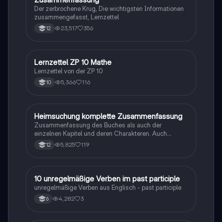
Der zerbrochene Krug, Die wichtigsten Informationen
zusammengefasst, Lernzettel
23,517
356
12
Lernzettel ZP 10 Mathe
Mathe
Lernzettel von der ZP 10
5,366
116
10
Heimsuchung komplette Zusammenfassung
Deutsch
Zusammenfassung des Buches als auch der
einzelnen Kapitel und deren Charakteren. Auch
tabellarisch. Im Unterricht ohne KI erstellt
5,825
119
12
1
10 unregelmäßige Verben im past participle
Englisch
unregelmäßige Verben aus Englisch - past participle
4,282
3
6