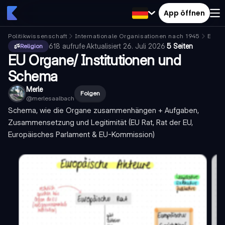
App öffnen
Politikwissenschaft
Internationale Organisationen nach 1945
Europ
618
aufrufe
·
Aktualisiert
26. Juli 2026
·
5 Seiten
Religion
EU Organe/ Institutionen und
Schema
Merle
Folgen
@
merlesaalbach
Schema, wie die Organe zusammenhängen + Aufgaben,
Zusammensetzung und Legitimität (EU Rat, Rat der EU,
Europäisches Parlament & EU-Kommission)