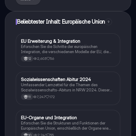
Studierende der Politikwissenschaft und
internationalen Beziehungen.
Beliebtester Inhalt: Europäische Union
9
EU Erweiterung & Integration
Politische Bildung
Erforschen Sie die Schritte der europäischen
Integration, die verschiedenen Modelle der EU, die
Rolle der EU-Organe, den Binnenmarkt, das
2,603
56
12
Demokratiedefizit sowie die Herausforderungen und
Prinzipien der EU. Diese Zusammenfassung bietet
einen umfassenden Überblick über die EU-
Erweiterung und die damit verbundenen Pro- und
Sozialwissenschaften Abitur 2024
Politik und Sozialkunde
Contra-Argumente. Ideal für Abiturienten und
Umfassender Lernzettel für die Themen des
Studierende der Sozialwissenschaften.
Sozialwissenschafts-Abiturs in NRW 2024. Dieser
Leitfaden unterstützt bei der Erstellung von
7,247
172
11
Darstellungs- und Erörterungsaufgaben und basiert
auf den Erwartungshorizonten vergangener
Prüfungen. Ideal für eine gezielte Vorbereitung auf die
Prüfungen in den Bereichen Wirtschaftspolitik, soziale
EU-Organe und Integration
Geschichte
Ungleichheit, europäische Integration und mehr.
Erforschen Sie die Strukturen und Funktionen der
Europäischen Union, einschließlich der Organe wie
dem Europäischen Rat, der EU-Kommission und dem
2,241
55
10