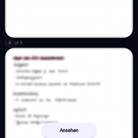
of
5
5
Ansehen