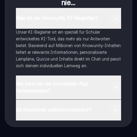
nie...
Was ist der Knowunity KI-Begleiter?
Unser KI-Begleiter ist ein speziell für Schüler
entwickeltes KI-Tool, das mehr als nur Antworten
bietet. Basierend auf Millionen von Knowunity-Inhalten
liefert er relevante Informationen, personalisierte
Lernpläne, Quizze und Inhalte direkt im Chat und passt
sich deinem individuellen Lernweg an.
Wo kann ich die Knowunity-App
herunterladen?
Du kannst die App im Google Play Store und im Apple
App Store herunterladen.
Ist Knowunity wirklich kostenlos?
Genau! Genieße kostenlosen Zugang zu Lerninhalten,
vernetze dich mit anderen Schülern und hol dir