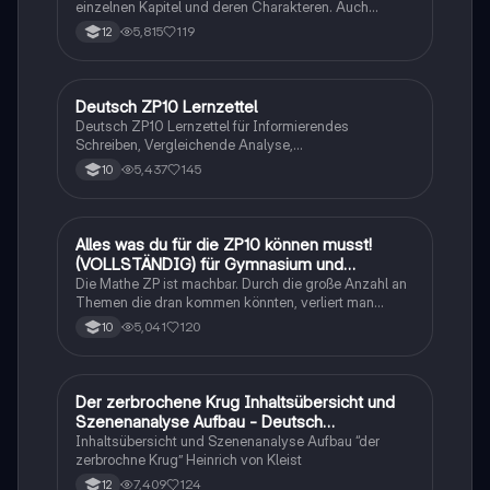
einzelnen Kapitel und deren Charakteren. Auch
tabellarisch. Im Unterricht ohne KI erstellt
5,815
119
12
Deutsch ZP10 Lernzettel
Deutsch
Deutsch ZP10 Lernzettel für Informierendes
Schreiben, Vergleichende Analyse,
Sachtexte/Roman/Gedicht..
5,437
145
10
Alles was du für die ZP10 können musst!
Mathe
(VOLLSTÄNDIG) für Gymnasium und
Realschule
Die Mathe ZP ist machbar. Durch die große Anzahl an
Themen die dran kommen könnten, verliert man
schnell den Überblick. Also habe ich von den kleinsten
5,041
120
10
Themen bis hin zu den größten alles
zusammengefasst <3.
Der zerbrochene Krug Inhaltsübersicht und
Deutsch
Szenenanalyse Aufbau - Deutsch
Q1/Q2/Abitur
Inhaltsübersicht und Szenenanalyse Aufbau “der
zerbrochne Krug” Heinrich von Kleist
7,409
124
12