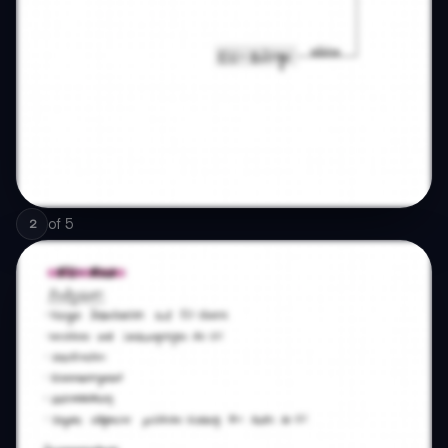
of
5
2