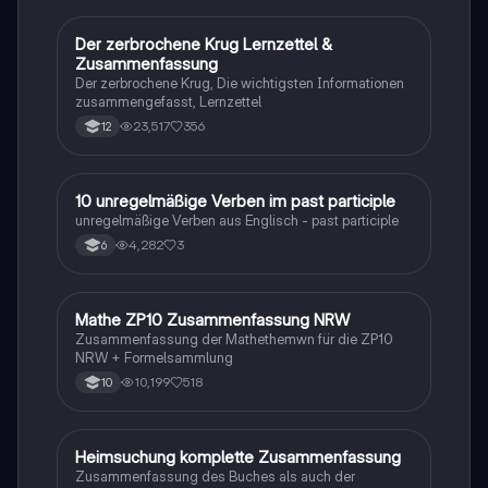
Der zerbrochene Krug Lernzettel &
Deutsch
Zusammenfassung
Der zerbrochene Krug, Die wichtigsten Informationen
zusammengefasst, Lernzettel
23,517
356
12
1
10 unregelmäßige Verben im past participle
Englisch
unregelmäßige Verben aus Englisch - past participle
4,282
3
6
Mathe ZP10 Zusammenfassung NRW
Mathe
Zusammenfassung der Mathethemwn für die ZP10
NRW + Formelsammlung
10,199
518
10
Heimsuchung komplette Zusammenfassung
Deutsch
Zusammenfassung des Buches als auch der