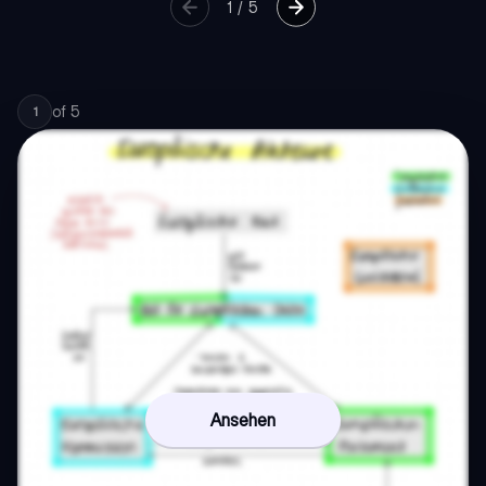
1
/
5
of
5
1
Ansehen