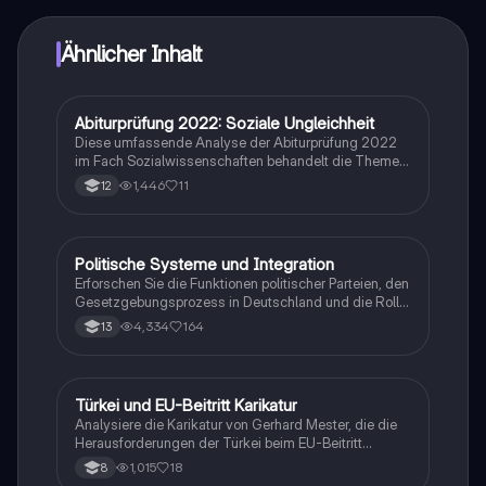
sofortige Hilfe – alles direkt auf deinem Handy.
Ähnlicher Inhalt
Abiturprüfung 2022: Soziale Ungleichheit
Politik und Sozialkunde
Diese umfassende Analyse der Abiturprüfung 2022
im Fach Sozialwissenschaften behandelt die Themen
soziale Ungleichheit und staatliche Umverteilung. Die
1,446
11
12
Aufgaben umfassen die Beschreibung von sozialen
Ungleichheiten, die Analyse von Texten zur sozialen
Gerechtigkeit sowie die Erörterung der Rolle des
Staates in der Wirtschaft. Ideal für die Vorbereitung
Politische Systeme und Integration
Gesch./Soz./pol. Bildung
auf das Abitur. (Typ: Prüfungsaufgaben und
Erforschen Sie die Funktionen politischer Parteien, den
Lösungen)
Gesetzgebungsprozess in Deutschland und die Rolle
der EU-Institutionen. Diese Zusammenfassung bietet
4,334
164
13
einen umfassenden Überblick über die politischen
Strukturen in Deutschland und Europa, einschließlich
der Herausforderungen der Demokratie, der
Menschenrechte und der internationalen
Türkei und EU-Beitritt Karikatur
Religion
Beziehungen. Ideal für das Abitur in Sozialkunde.
Analysiere die Karikatur von Gerhard Mester, die die
Herausforderungen der Türkei beim EU-Beitritt
darstellt. Diese Analyse beleuchtet die symbolische
1,015
18
8
Bedeutung des Esels, der Mauer und der