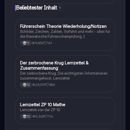
Diese Zusammenfassung behandelt zentrale
Beliebtester Inhalt
9
Konzepte, Unterschiede und Kritikpunkte, um ein
umfassendes Verständnis der utilitaristischen Ethik
zu fördern.
Führerschein Theorie Wiederholung/Notizen
Lerntipps
Schilder, Zeichen, Zahlen, Vorfahrt und mehr - alles für
die theoretische Führerscheinprüfung :)
9,652
161
11
Der zerbrochene Krug Lernzettel &
Deutsch
Zusammenfassung
Der zerbrochene Krug, Die wichtigsten Informationen
zusammengefasst, Lernzettel
23,519
356
12
Lernzettel ZP 10 Mathe
Mathe
Lernzettel von der ZP 10
5,368
116
10