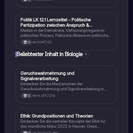
Verfassungsorgane, die Rolle der Bundesregierung,
Prinzipien des Föderalismus, soziale und
Rechtsstaatlichkeit, Mandate, Fraktionen,
Gesetzgebungsverfahren, Medien, Wahlen, Parteien
Politik LK 12.1 Lernzettel - Politische
Politik und Sozialkunde
und politische Partizipation. Zudem wird das
Partizipation zwischen Anspruch &
magische Sechseck der Wirtschaft erläutert, das die
Wirklichekeit
Medien in der Demokratie, Verfassungsorgane im
Ziele eines stabilen Wirtschaftswachstums, hoher
politischen Prozess, Politische Akteure im politischen
Beschäftigung, stabiler Preise und sozialer
Prozess, Medienmärkte & Medienökonomie,
1,109
23
12
Gerechtigkeit umfasst.
Demokratietheorien
Beliebtester Inhalt in Biologie
9
Geruchswahrnehmung und
Biologie
Signalverarbeitung
Entdecken Sie die Mechanismen der
Geruchswahrnehmung und Signalverarbeitung in
Nervenzellen. Diese Übungsaufgaben für das
14,131
213
12
mündliche Abitur in Neurobiologie behandeln
Rezeptorpotentiale, Aktionspotentiale und die
Codierung von Geruchsstoffsignalen. Ideal für
Studierende, die sich auf Prüfungen vorbereiten.
Ethik: Grundpositionen und Theorien
Ethik
Entdecken Sie die zentralen Konzepte der Ethik für
das mündliche Abitur 2022 in Hessen. Diese
Zusammenfassung behandelt Anthropologie,
28,174
1,050