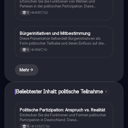
Erforschen Sie die Funktionen von Wahlen und
deren Abhängigkeit von wirtschaftlichen Interessen.
Parteien in der politischen Partizipation. Diese
Zusammenfassung behandelt die Rolle der Bürger in
805
22
11
der Demokratie, die Bedeutung der Repräsentation
und die verschiedenen Möglichkeiten der politischen
Mitbestimmung. Ideal für Studierende, die sich mit
den Grundlagen der politischen Teilhabe und den
Bürgerinitiativen und Mitbestimmung
Religion
Herausforderungen der Repräsentation
Diese Präsentation behandelt Bürgerinitiativen als
auseinandersetzen möchten.
Form politischer Teilhabe und deren Einfluss auf die
Meinungsbildung. Sie beleuchtet die Rolle von
958
10
11
Bürgern bei Protesten, wie z.B. gegen
Autobahnbauten, und diskutiert aktuelle Themen wie
Home Office und die Balance zwischen Beruf und
Freizeit. Ideal für Studierende, die sich mit Demokratie
Mehr
und politischer Mitbestimmung auseinandersetzen
möchten.
Beliebtester Inhalt: politische Teilnahme
9
Politische Partizipation: Anspruch vs. Realität
Wirtschaft und Recht
Entdecken Sie die Funktionen und Formen politischer
Partizipation in Deutschland. Diese
Zusammenfassung behandelt Wahlen, Parteien,
1,932
36
11