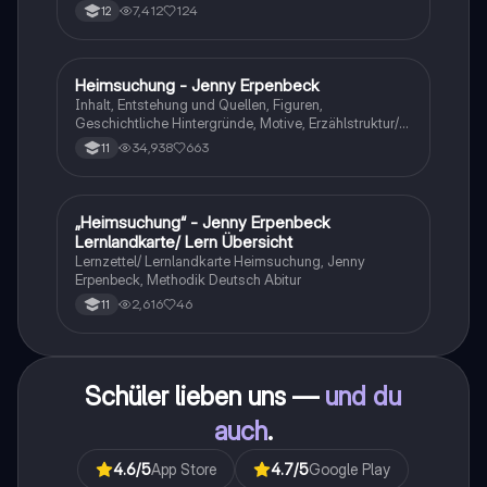
7,412
124
12
Heimsuchung - Jenny Erpenbeck
Deutsch
Inhalt, Entstehung und Quellen, Figuren,
Geschichtliche Hintergründe, Motive, Erzählstruktur/-
stil
34,938
663
11
„Heimsuchung“ - Jenny Erpenbeck
Deutsch
Lernlandkarte/ Lern Übersicht
Lernzettel/ Lernlandkarte Heimsuchung, Jenny
Erpenbeck, Methodik Deutsch Abitur
2,616
46
11
Schüler lieben uns —
und du
auch
.
4.6
/5
App Store
4.7
/5
Google Play