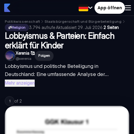
App öffnen
Politikwissenschaft
Staatsbürgerschaft und Bürgerbeteiligung
poli
3.794
aufrufe
·
Aktualisiert
29. Juli 2026
·
2 Seiten
Religion
Lobbyismus & Parteien: Einfach
erklärt für Kinder
Xerenia 🥰
Folgen
@
xerenia
Lobbyismus und politische Beteiligung in
Deutschland: Eine umfassende Analyse der...
Mehr anzeigen
of
2
1