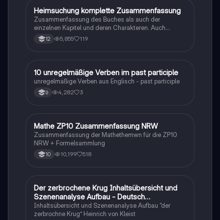
Heimsuchung komplette Zusammenfassung
Deutsch
Zusammenfassung des Buches als auch der
einzelnen Kapitel und deren Charakteren. Auch
tabellarisch. Im Unterricht ohne KI erstellt
5,855
119
12
1
10 unregelmäßige Verben im past participle
Englisch
unregelmäßige Verben aus Englisch - past participle
4,282
3
6
Mathe ZP10 Zusammenfassung NRW
Mathe
Zusammenfassung der Mathethemwn für die ZP10
NRW + Formelsammlung
10,199
518
10
Der zerbrochene Krug Inhaltsübersicht und
Deutsch
Szenenanalyse Aufbau - Deutsch
Q1/Q2/Abitur
Inhaltsübersicht und Szenenanalyse Aufbau “der
zerbrochne Krug” Heinrich von Kleist