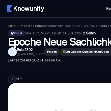
Knowunity
Fä
Kunst
Moderne Kunstbewegungen 1800-1970
Die Neue Sachlich
504
aufrufe
·
Aktualisiert
31. Juli 2026
·
2 Seiten
Kunst
Epoche Neue Sachlichk
Bella2302
B
Folgen
Zu Google-Quellen hinzufügen
@
bella2302_ddef18
Lernzettel Abi 2023 Hessen Gk
of
2
1