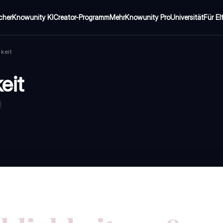
cher
Knowunity KI
Creator-Programm
Mehr
Knowunity Pro
Universität
Für El
keit
eit