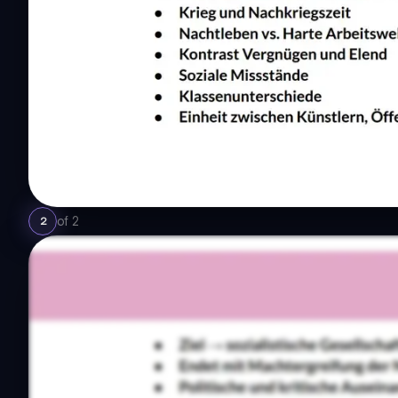
of
2
2