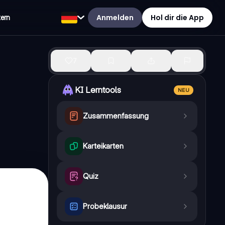
Anmelden
Hol dir die App
tern
7
KI Lerntools
NEU
Zusammenfassung
Karteikarten
Quiz
Probeklausur