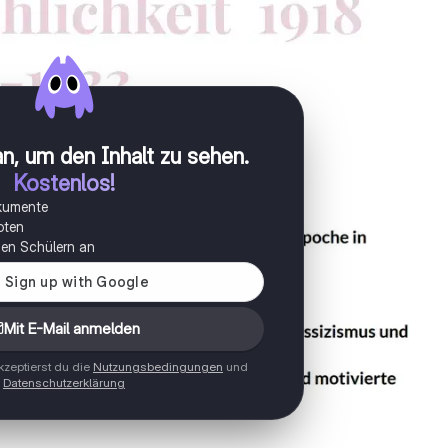
n, um den Inhalt zu sehen
.
Kostenlos!
okumente
oten
onen Schülern an
Mit E-Mail anmelden
zeptierst du die
Nutzungsbedingungen
und
Datenschutzerklärung