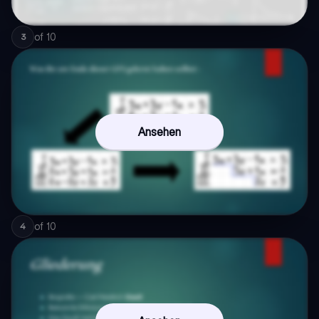
of
10
3
Ansehen
of
10
4