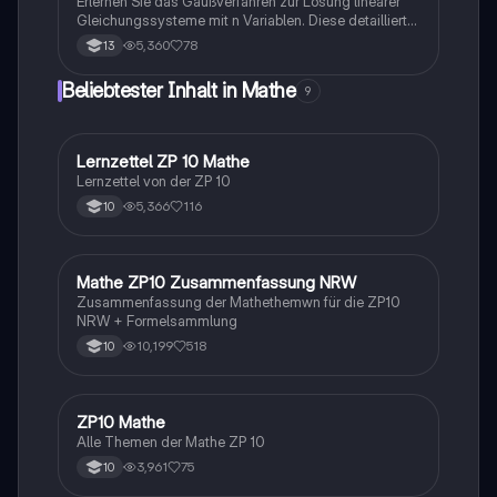
Erlernen Sie das Gaußverfahren zur Lösung linearer
Gleichungssysteme mit n Variablen. Diese detaillierte
Anleitung führt Sie durch die Schritte der
5,360
78
13
Äquivalenzumformung und das schrittweise Lösen
der Gleichungen anhand eines Beispiels. Ideal für
Beliebtester Inhalt in Mathe
9
Studierende der Mathematik und
Ingenieurwissenschaften.
Lernzettel ZP 10 Mathe
Mathe
Lernzettel von der ZP 10
5,366
116
10
Mathe ZP10 Zusammenfassung NRW
Mathe
Zusammenfassung der Mathethemwn für die ZP10
NRW + Formelsammlung
10,199
518
10
ZP10 Mathe
Mathe
Alle Themen der Mathe ZP 10
3,961
75
10