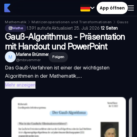
App öffnen
Mathematik
Matrizenoperationen und Transformationen
Gauss-Eli
1.391
aufrufe
·
Aktualisiert
25. Juli 2026
·
12 Seiten
Mathe
Gauß-Algorithmus - Präsentation
mit Handout und PowerPoint
Marlene Brümmer
M
Folgen
@
mbruemmer
Das Gauß-Verfahren ist einer der wichtigsten
Algorithmen in der Mathematik,...
Mehr anzeigen