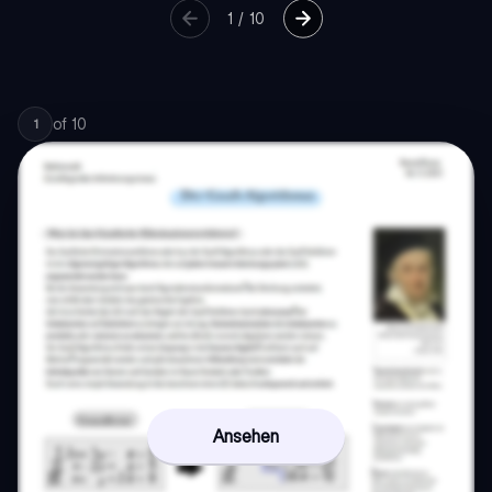
1
/
10
of
10
1
Ansehen