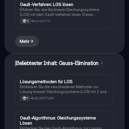
Ingenieurwissenschaften.
Gauß-Verfahren: LGS lösen
Mathe
Erfahren Sie, wie Sie lineare Gleichungssysteme
(LGS) mit dem Gauß-Verfahren lösen. Dieser
Leitfaden behandelt die erlaubten Rechenoperationen,
1,444
17
11
die Umformung in Stufenform und bietet ein
detailliertes Beispiel zur Anwendung. Ideal für
Studierende, die ihre Fähigkeiten in der Mathematik
verbessern möchten.
Mehr
Beliebtester Inhalt: Gauss-Elimination
9
Lösungsmethoden für LGS
Mathe
Entdecken Sie die verschiedenen Methoden zur
Lösung linearer Gleichungssysteme (LGS) mit 2 und
3 Variablen. Erfahren Sie mehr über das
22,321
634
9
Einsetzungsverfahren, Gleichsetzungsverfahren,
Additionsverfahren und das Gauß-Verfahren. Ideal für
Studierende, die ihre Kenntnisse in der Mathematik
vertiefen möchten.
Gauß-Algorithmus: Gleichungssysteme
Mathe
Lösen
Entdecken Sie den Gauß-Algorithmus zur Lösung