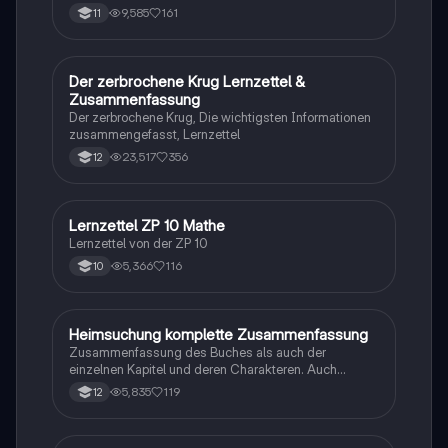
9,585
161
11
Der zerbrochene Krug Lernzettel &
Deutsch
Zusammenfassung
Der zerbrochene Krug, Die wichtigsten Informationen
zusammengefasst, Lernzettel
23,517
356
12
Lernzettel ZP 10 Mathe
Mathe
Lernzettel von der ZP 10
5,366
116
10
Heimsuchung komplette Zusammenfassung
Deutsch
Zusammenfassung des Buches als auch der
einzelnen Kapitel und deren Charakteren. Auch
tabellarisch. Im Unterricht ohne KI erstellt
5,835
119
12