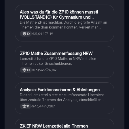
Alles was du für die ZP10 können musst!
Mathe
(VOLLSTÄNDIG) für Gymnasium und
Realschule
Die Mathe ZP ist machbar. Durch die große Anzahl an
Themen die dran kommen könnten, verliert man
schnell den Überblick. Also habe ich von den kleinsten
5,044
119
10
Themen bis hin zu den größten alles
zusammengefasst <3.
ZP10 Mathe Zusammenfassung NRW
Mathe
Lernzettel für die ZP10 Mathe in NRW mit allen
Themen außer Sinusfunktionen.
61,942
4,841
10
Analysis: Funktionsscharen & Ableitungen
Mathe
Dieser Lernzettel bietet eine umfassende Übersicht
über zentrale Themen der Analysis, einschließlich
Funktionsscharen, Ableitungen, Extrempunkte,
13,447
287
11
Integrale und e-Funktionen. Ideal für die Vorbereitung
auf das Abitur im Mathematik Grundkurs. Verstehe die
Konzepte und deren Anwendungen mit klaren
Beispielen und Schritt-für-Schritt-Anleitungen.
ZK EF NRW Lernzettel alle Themen
Mathe