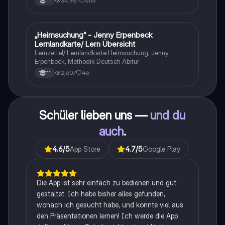
34,931
663
11
„Heimsuchung“ - Jenny Erpenbeck
Deutsch
Lernlandkarte/ Lern Übersicht
Lernzettel/ Lernlandkarte Heimsuchung, Jenny
Erpenbeck, Methodik Deutsch Abitur
2,607
46
11
Schüler lieben uns —
und du
auch
.
4.6
/5
App Store
4.7
/5
Google Play
Die App ist sehr einfach zu bedienen und gut
gestaltet. Ich habe bisher alles gefunden,
wonach ich gesucht habe, und konnte viel aus
den Präsentationen lernen! Ich werde die App