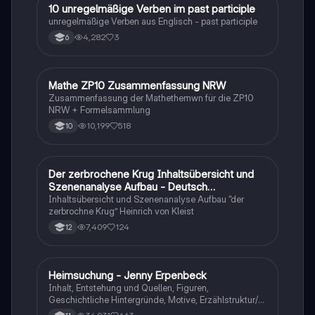
1
10 unregelmäßige Verben im past participle
Englisch
unregelmäßige Verben aus Englisch - past participle
4,282
3
6
Mathe ZP10 Zusammenfassung NRW
Mathe
Zusammenfassung der Mathethemwn für die ZP10
NRW + Formelsammlung
10,199
518
10
Der zerbrochene Krug Inhaltsübersicht und
Deutsch
Szenenanalyse Aufbau - Deutsch
Q1/Q2/Abitur
Inhaltsübersicht und Szenenanalyse Aufbau “der
zerbrochne Krug” Heinrich von Kleist
7,409
124
12
Heimsuchung - Jenny Erpenbeck
Deutsch
Inhalt, Entstehung und Quellen, Figuren,
Geschichtliche Hintergründe, Motive, Erzählstruktur/-
stil