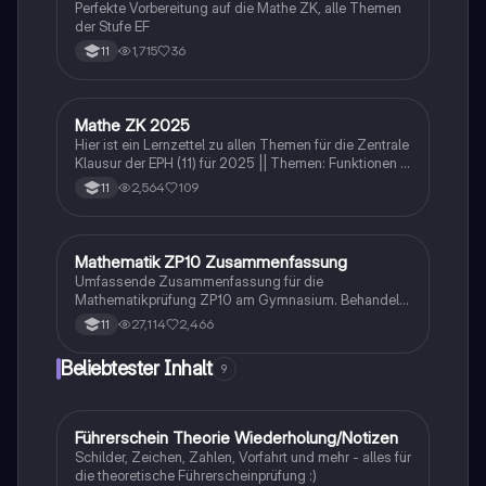
Perfekte Vorbereitung auf die Mathe ZK, alle Themen
der Stufe EF
1,715
36
11
Mathe ZK 2025
Mathe
Hier ist ein Lernzettel zu allen Themen für die Zentrale
Klausur der EPH (11) für 2025 || Themen: Funktionen &
Vektoren
2,564
109
11
Mathematik ZP10 Zusammenfassung
Mathe
Umfassende Zusammenfassung für die
Mathematikprüfung ZP10 am Gymnasium. Behandelt
zentrale Themen wie Stochastik, quadratische und
27,114
2,466
11
exponentielle Funktionen, Geometrie, und
Zinsrechnung. Ideal zur Vorbereitung auf Prüfungen
Beliebtester Inhalt
9
und zur Vertiefung mathematischer Konzepte.
Führerschein Theorie Wiederholung/Notizen
Lerntipps
Schilder, Zeichen, Zahlen, Vorfahrt und mehr - alles für
die theoretische Führerscheinprüfung :)