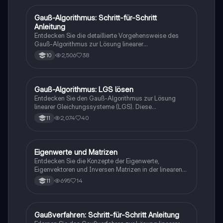
Fähigkeiten in der Mathematik verbessern möchten.
Gauß-Algorithmus: Schritt-für-Schritt
Mathe
Anleitung
Entdecken Sie die detaillierte Vorgehensweise des
Gauß-Algorithmus zur Lösung linearer
Gleichungssysteme. Diese Zusammenfassung bietet
2,506
38
10
ein Beispiel zur Anwendung des Verfahrens,
einschließlich der Umformung in Dreiecksform und
Rückwärtseinsetzen zur Bestimmung der Variablen.
Ideal für Studierende der Mathematik und
Gauß-Algorithmus: LGS lösen
Mathe
Ingenieurwissenschaften.
Entdecken Sie den Gauß-Algorithmus zur Lösung
linearer Gleichungssysteme (LGS). Diese
Zusammenfassung behandelt die Schritte der
2,074
40
11
Eliminierung, die Anzahl der Lösungen (eine,
unendlich oder keine) und verschiedene
Lösungsverfahren wie das Additions-,
Gleichsetzungs- und Einsetzungsverfahren. Ideal für
Eigenwerte und Matrizen
Mathe
Studierende der linearen Algebra.
Entdecken Sie die Konzepte der Eigenwerte,
Eigenvektoren und Inversen Matrizen in der linearen
Algebra. Diese Zusammenfassung behandelt die
695
14
11
Lösung linearer Gleichungssysteme, die Bedeutung
der Determinante und die Anwendung von
Übergangsmatrizen. Ideal für Studierende, die sich
auf Prüfungen vorbereiten oder ihr Verständnis der
Gaußverfahren: Schritt-für-Schritt Anleitung
Mathe
linearen Algebra vertiefen möchten.