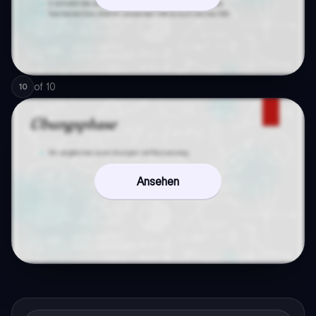
of
10
10
Ansehen