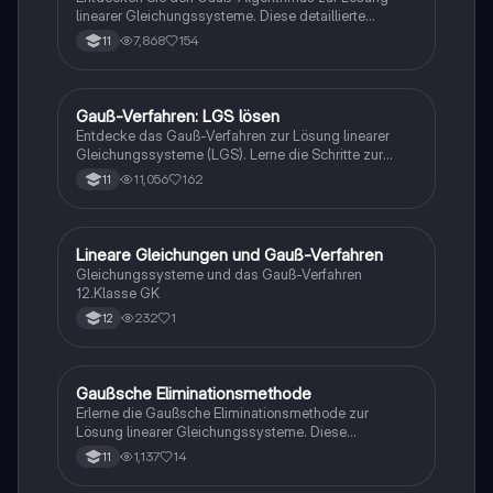
linearer Gleichungssysteme. Diese detaillierte
Anleitung umfasst den Ablauf der Eliminierung von
7,868
154
11
Variablen, Schritt-für-Schritt-Rechnungen und die
Angabe von Lösungsmengen. Ideal für
Mathematikstudenten, die ihre Fähigkeiten in der
linearen Algebra verbessern möchten.
Gauß-Verfahren: LGS lösen
Mathe
Entdecke das Gauß-Verfahren zur Lösung linearer
Gleichungssysteme (LGS). Lerne die Schritte zur
Zeilenstufenform, die Bedeutung von
11,056
162
11
Äquivalenztransformationen und die drei
Hauptmethoden: Einsetzungsverfahren,
Gleichsetzungsverfahren und Additionsverfahren.
Ideal für Studierende, die ihre numerischen
Lineare Gleichungen und Gauß-Verfahren
Mathe
Fähigkeiten verbessern möchten.
Gleichungssysteme und das Gauß-Verfahren
12.Klasse GK
232
1
12
Gaußsche Eliminationsmethode
Mathe
Erlerne die Gaußsche Eliminationsmethode zur
Lösung linearer Gleichungssysteme. Diese
Zusammenfassung bietet eine klare Schritt-für-
1,137
14
11
Schritt-Anleitung, Beispiele und Übungsaufgaben mit
Lösungswegen. Ideal für Studierende, die ihre