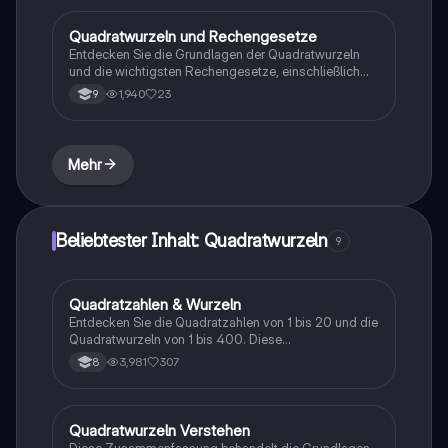
die ihre Kenntnisse in Mathematik vertiefen möchten.
Quadratwurzeln und Rechengesetze
Mathe
Entdecken Sie die Grundlagen der Quadratwurzeln
und die wichtigsten Rechengesetze, einschließlich
der Kommutativ-, Assoziativ- und Distributivgesetze.
1,940
23
9
Diese Zusammenfassung bietet eine klare Erklärung
der Gesetze der Arithmetik und deren Anwendung
beim Rechnen mit Quadratwurzeln. Ideal für Schüler,
die ihre Kenntnisse in Mathematik vertiefen möchten.
Mehr
Beliebtester Inhalt: Quadratwurzeln
9
Quadratzahlen & Wurzeln
Mathe
Entdecken Sie die Quadratzahlen von 1 bis 20 und die
Quadratwurzeln von 1 bis 400. Diese
Zusammenfassung bietet eine klare Übersicht über
3,981
307
8
die Berechnung von Quadratzahlen und deren
Wurzeln, ideal für Schüler, die ihre
Mathematikkenntnisse vertiefen möchten.
Quadratwurzeln Verstehen
Mathe
Diese Zusammenfassung behandelt die Grundlagen