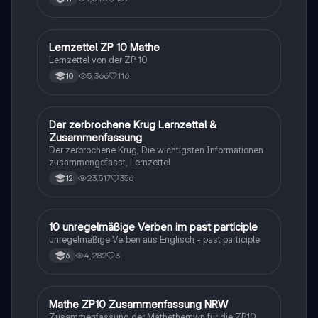
Lernzettel ZP 10 Mathe
Mathe
Lernzettel von der ZP 10
5,366
116
10
Der zerbrochene Krug Lernzettel &
Deutsch
Zusammenfassung
Der zerbrochene Krug, Die wichtigsten Informationen
zusammengefasst, Lernzettel
23,517
356
12
1
10 unregelmäßige Verben im past participle
Englisch
unregelmäßige Verben aus Englisch - past participle
4,282
3
6
Mathe ZP10 Zusammenfassung NRW
Mathe
Zusammenfassung der Mathethemwn für die ZP10