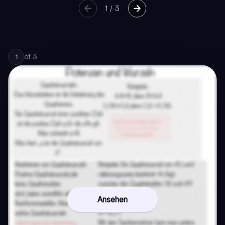
1
/
3
of
3
1
Ansehen