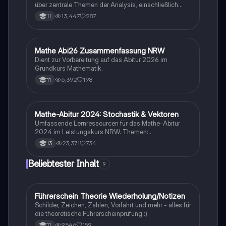
über zentrale Themen der Analysis, einschließlich
Funktionsscharen, Ableitungen, Extrempunkte,
13,447
287
11
Integrale und e-Funktionen. Ideal für die Vorbereitung
auf das Abitur im Mathematik Grundkurs. Verstehe die
Konzepte und deren Anwendungen mit klaren
Beispielen und Schritt-für-Schritt-Anleitungen.
Mathe Abi26 Zusammenfassung NRW
Mathe
Dient zur Vorbereitung auf das Abitur 2026 im
Grundkurs Mathematik.
6,392
198
11
Mathe-Abitur 2024: Stochastik & Vektoren
Mathe
Umfassende Lernressourcen für das Mathe-Abitur
2024 im Leistungskurs NRW. Themen:
Hypothesentests, Binomialverteilung, Vektorrechnung
23,371
734
13
(Lagebeziehungen, Abstände, Spiegelung), Analysis
(Funktionstypen, Integralrechnung,
Beliebtester Inhalt
9
Extremwertaufgaben) und mehr. Ideal zur
Vorbereitung auf Prüfungen und zur Vertiefung
mathematischer Konzepte.
Führerschein Theorie Wiederholung/Notizen
Lerntipps
Schilder, Zeichen, Zahlen, Vorfahrt und mehr - alles für
die theoretische Führerscheinprüfung :)
9,546
159
11