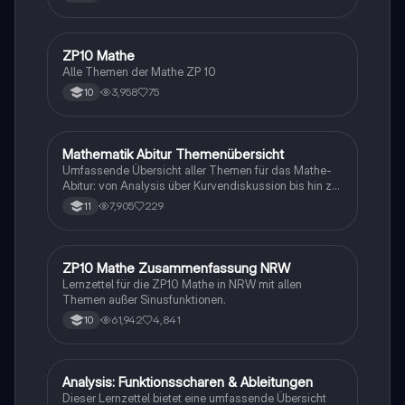
Themen bis hin zu den größten alles
zusammengefasst <3.
ZP10 Mathe
Mathe
Alle Themen der Mathe ZP 10
3,958
75
10
Mathematik Abitur Themenübersicht
Mathe
Umfassende Übersicht aller Themen für das Mathe-
Abitur: von Analysis über Kurvendiskussion bis hin zu
Integralrechnung und Stochastik. Ideal für die
7,905
229
11
Prüfungsvorbereitung mit detaillierten Inhalten zu
analytischer Geometrie, e-Funktionen,
Extremwertaufgaben und mehr.
ZP10 Mathe Zusammenfassung NRW
Mathe
Lernzettel für die ZP10 Mathe in NRW mit allen
Themen außer Sinusfunktionen.
61,942
4,841
10
Analysis: Funktionsscharen & Ableitungen
Mathe
Dieser Lernzettel bietet eine umfassende Übersicht