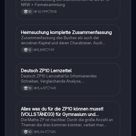
NRW + Formelsammlung
10,199
518
10
Heimsuchung komplette Zusammenfassung
Deutsch
Zusammenfassung des Buches als auch der
einzelnen Kapitel und deren Charakteren. Auch
tabellarisch. Im Unterricht ohne KI erstellt
5,815
119
12
Deutsch ZP10 Lernzettel
Deutsch
Deutsch ZP10 Lernzettel für Informierendes
Schreiben, Vergleichende Analyse,
Sachtexte/Roman/Gedicht..
5,437
145
10
Alles was du für die ZP10 können musst!
Mathe
(VOLLSTÄNDIG) für Gymnasium und
Realschule
Die Mathe ZP ist machbar. Durch die große Anzahl an
Themen die dran kommen könnten, verliert man
schnell den Überblick. Also habe ich von den kleinsten
5,041
120
10
Themen bis hin zu den größten alles