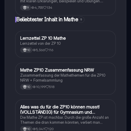
mit klaren Erklärungen, Beispielen und Übungen.
Dieser umfassende Leitfaden behandelt: Potenzen,
4,755
134
9
Zehnerpotenzen, Quadratwurzeln, Kubikwurzeln
sowie das Rechnen mit Wurzeln. Ideal für Schüler, die
Beliebtester Inhalt in Mathe
9
ihre Kenntnisse in Mathematik vertiefen möchten.
Lernzettel ZP 10 Mathe
Mathe
Lernzettel von der ZP 10
5,366
116
10
Mathe ZP10 Zusammenfassung NRW
Mathe
Zusammenfassung der Mathethemwn für die ZP10
NRW + Formelsammlung
10,199
518
10
Alles was du für die ZP10 können musst!
Mathe
(VOLLSTÄNDIG) für Gymnasium und
Realschule
Die Mathe ZP ist machbar. Durch die große Anzahl an
Themen die dran kommen könnten, verliert man
schnell den Überblick. Also habe ich von den kleinsten
5,041
120
10