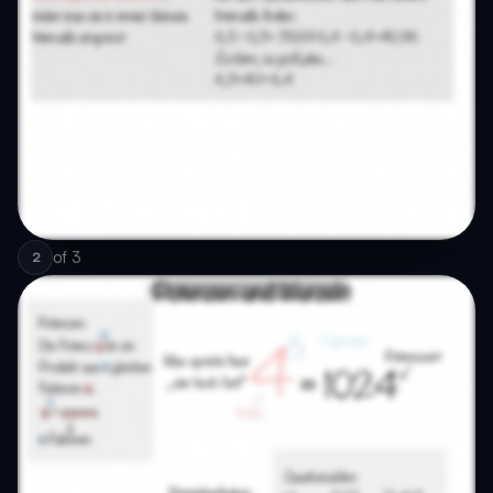
of
3
2