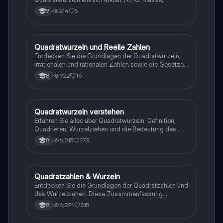
214
5
9
Quadratwurzeln und Reelle Zahlen
Mathe
Entdecken Sie die Grundlagen der Quadratwurzeln,
irrationalen und rationalen Zahlen sowie die Gesetze
der Wurzelrechnung. Diese Zusammenfassung
922
16
8
behandelt das Lösen von Quadratwurzeln, die
Bedeutung negativer Wurzeln und die
Intervallschachtelung zur näherungsweisen
Bestimmung von Wurzeln. Ideal für
Quadratwurzeln verstehen
Mathe
Mathematikstudenten, die ihr Verständnis der reellen
Erfahren Sie alles über Quadratwurzeln: Definition,
Zahlen vertiefen möchten.
Quadrieren, Wurzelziehen und die Bedeutung des
Radikanden. Diese Zusammenfassung bietet klare
6,215
273
8
Beispiele und erklärt die Gesetze der Exponenten und
Radikale. Ideal für Schüler, die die Grundlagen der
Mathematik vertiefen möchten.
Quadratzahlen & Wurzeln
Mathe
Entdecken Sie die Grundlagen der Quadratzahlen und
das Wurzelziehen. Diese Zusammenfassung
behandelt wichtige Regeln, wie Multiplikation und
6,274
315
8
Division von Wurzeln, sowie die Definition und
Beispiele von Quadratzahlen bis 25. Ideal für Schüler,