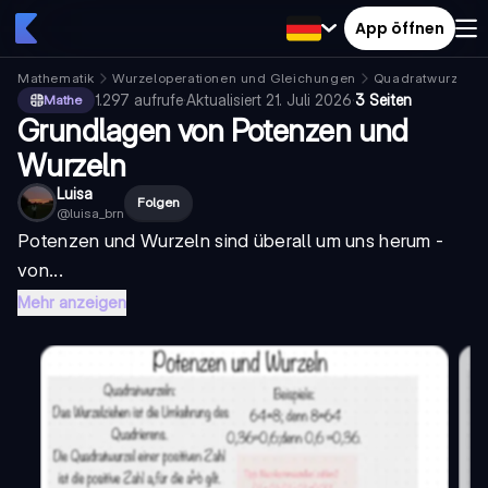
App öffnen
Mathematik
Wurzeloperationen und Gleichungen
Quadratwurzeln
1.297
aufrufe
·
Aktualisiert
21. Juli 2026
·
3 Seiten
Mathe
Grundlagen von Potenzen und
Wurzeln
Luisa
Folgen
@
luisa_brn
Potenzen und Wurzeln sind überall um uns herum -
von...
Mehr anzeigen