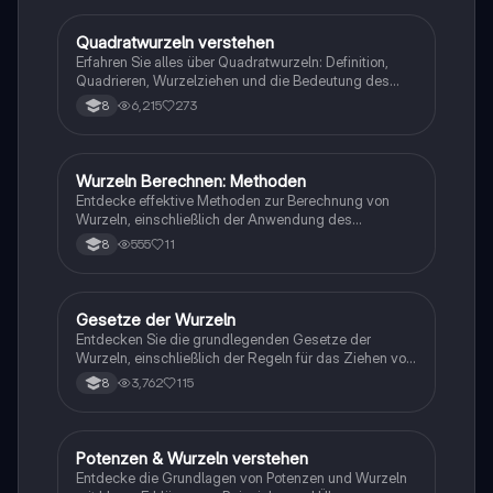
die ihre Kenntnisse in Mathematik vertiefen möchten.
Quadratwurzeln verstehen
Mathe
Erfahren Sie alles über Quadratwurzeln: Definition,
Quadrieren, Wurzelziehen und die Bedeutung des
Radikanden. Diese Zusammenfassung bietet klare
6,215
273
8
Beispiele und erklärt die Gesetze der Exponenten und
Radikale. Ideal für Schüler, die die Grundlagen der
Mathematik vertiefen möchten.
Wurzeln Berechnen: Methoden
Mathe
Entdecke effektive Methoden zur Berechnung von
Wurzeln, einschließlich der Anwendung des
Distributivgesetzes, der geschickten
555
11
8
Wurzelberechnung und der Teilweise Wurzeln ziehen.
Lerne, wie man Näherungswerte ermittelt und
Quadratzahlen identifiziert. Ideal für Schüler, die ihre
Fähigkeiten in der Mathematik verbessern möchten.
Gesetze der Wurzeln
Mathe
Entdecken Sie die grundlegenden Gesetze der
Wurzeln, einschließlich der Regeln für das Ziehen von
Wurzeln, das Multiplizieren, Dividieren und die
3,762
115
8
Besonderheiten der partiellen Wurzelentnahme. Diese
Zusammenfassung bietet klare Beispiele und
Erklärungen, um das Verständnis der Wurzelgesetze
zu vertiefen. Ideal für Schüler, die sich auf
Potenzen & Wurzeln verstehen
Mathe
Mathearbeiten vorbereiten.
Entdecke die Grundlagen von Potenzen und Wurzeln