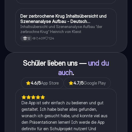
zusammengefasst <3.
Der zerbrochene Krug Inhaltsübersicht und
Deutsch
Szenenanalyse Aufbau - Deutsch
Q1/Q2/Abitur
Inhaltsübersicht und Szenenanalyse Aufbau “der
zerbrochne Krug” Heinrich von Kleist
7,409
124
12
Schüler lieben uns —
und du
auch
.
4.6
/5
App Store
4.7
/5
Google Play
Die App ist sehr einfach zu bedienen und gut
gestaltet. Ich habe bisher alles gefunden,
wonach ich gesucht habe, und konnte viel aus
den Präsentationen lernen! Ich werde die App
definitiv für ein Schulprojekt nutzen! Und