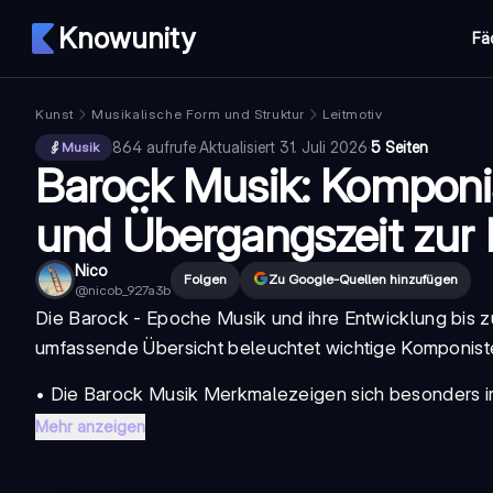
Knowunity
Fä
Kunst
Musikalische Form und Struktur
Leitmotiv
864
aufrufe
·
Aktualisiert
31. Juli 2026
·
5 Seiten
Musik
Barock Musik: Komponi
und Übergangszeit zur 
Nico
Folgen
Zu Google-Quellen hinzufügen
@
nicob_927a3b
Die
Barock - Epoche Musik
und ihre Entwicklung bis 
umfassende Übersicht beleuchtet wichtige Komponiste
• Die
Barock Musik Merkmale
zeigen sich besonders im
Mehr anzeigen