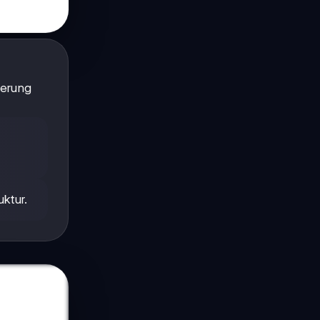
ierung
ktur.