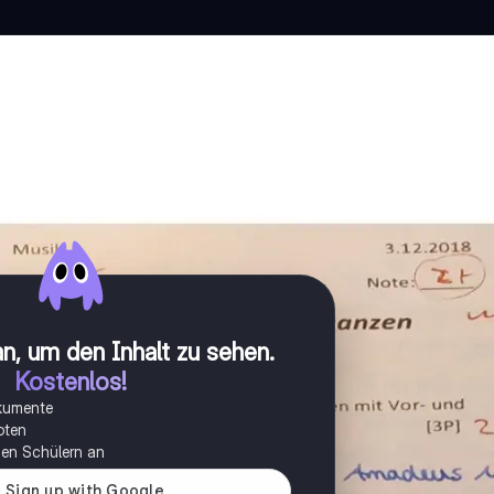
n, um den Inhalt zu sehen
.
Kostenlos!
okumente
oten
onen Schülern an