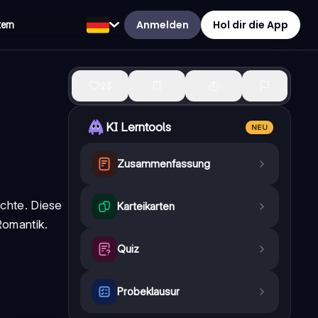
Anmelden
Hol dir die App
tern
23
KI Lerntools
NEU
Zusammenfassung
ichte. Diese
Karteikarten
Romantik.
Quiz
Probeklausur