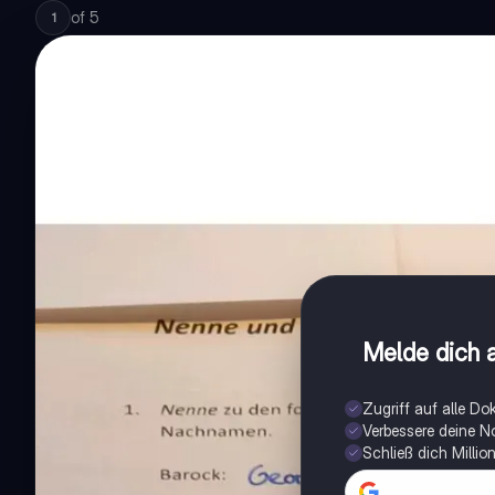
of
5
1
Melde dich a
Zugriff auf alle D
Verbessere deine N
Schließ dich Milli