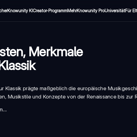
cher
Knowunity KI
Creator-Programm
Mehr
Knowunity Pro
Universität
Für El
sten, Merkmale
Klassik
zur Klassik prägte maßgeblich die europäische Musikgesch
n, Musikstile und Konzepte von der Renaissance bis zur 
...