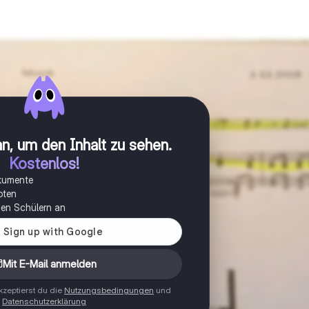
n, um den Inhalt zu sehen
.
Kostenlos!
okumente
oten
onen Schülern an
Mit E-Mail anmelden
zeptierst du die
Nutzungsbedingungen
und
Datenschutzerklärung