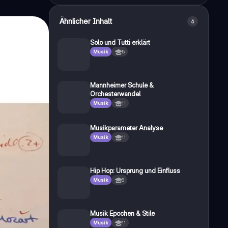
Ähnlicher Inhalt
6
Solo und Tutti erklärt
Musik
5
Mannheimer Schule &
Orchesterwandel
Musik
11
Musikparameter Analyse
Musik
11
Hip Hop: Ursprung und Einfluss
Musik
8
Musik Epochen & Stile
Musik
11