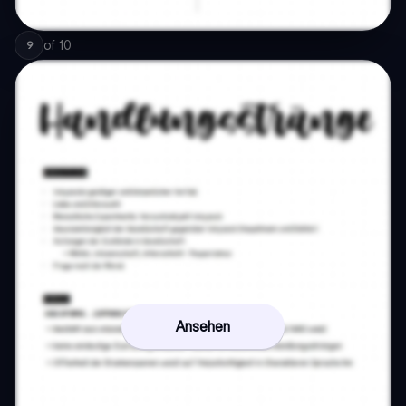
of
10
9
Ansehen