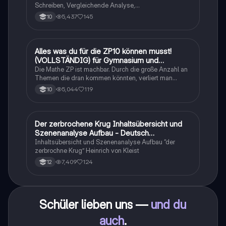
Schreiben, Vergleichende Analyse,
Sachtexte/Roman/Gedicht..
5,437
145
10
Alles was du für die ZP10 können musst!
Mathe
(VOLLSTÄNDIG) für Gymnasium und
Realschule
Die Mathe ZP ist machbar. Durch die große Anzahl an
Themen die dran kommen könnten, verliert man
schnell den Überblick. Also habe ich von den kleinsten
5,044
119
10
Themen bis hin zu den größten alles
zusammengefasst <3.
Der zerbrochene Krug Inhaltsübersicht und
Deutsch
Szenenanalyse Aufbau - Deutsch
Q1/Q2/Abitur
Inhaltsübersicht und Szenenanalyse Aufbau “der
zerbrochne Krug” Heinrich von Kleist
7,409
124
12
Schüler lieben uns —
und du
auch
.