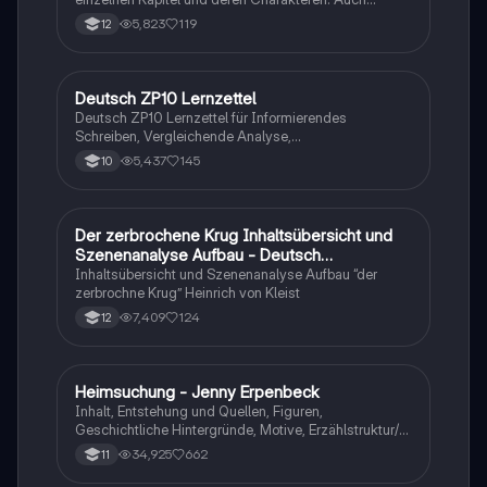
tabellarisch. Im Unterricht ohne KI erstellt
5,823
119
12
Deutsch ZP10 Lernzettel
Deutsch
Deutsch ZP10 Lernzettel für Informierendes
Schreiben, Vergleichende Analyse,
Sachtexte/Roman/Gedicht..
5,437
145
10
Der zerbrochene Krug Inhaltsübersicht und
Deutsch
Szenenanalyse Aufbau - Deutsch
Q1/Q2/Abitur
Inhaltsübersicht und Szenenanalyse Aufbau “der
zerbrochne Krug” Heinrich von Kleist
7,409
124
12
Heimsuchung - Jenny Erpenbeck
Deutsch
Inhalt, Entstehung und Quellen, Figuren,
Geschichtliche Hintergründe, Motive, Erzählstruktur/-
stil
34,925
662
11