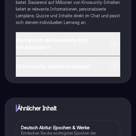
bietet. Basierend auf Millionen von Knowunity-Inhalten
liefert er relevante Informationen, personalisierte
Lernpläne, Quizze und Inhalte direkt im Chat und passt
sich deinem individuellen Lernweg an.
Wo kann ich die Knowunity-App
herunterladen?
Du kannst die App im Google Play Store und im Apple
App Store herunterladen.
Ist Knowunity wirklich kostenlos?
Genau! Genieße kostenlosen Zugang zu Lerninhalten,
vernetze dich mit anderen Schülern und hol dir
sofortige Hilfe – alles direkt auf deinem Handy.
Ähnlicher Inhalt
Deutsch Abitur: Epochen & Werke
Deutsch
Entdecken Sie die wichtigsten Epochen der