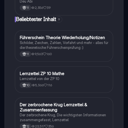
Deu Abi
2,356
39
11
Beliebtester Inhalt
9
Führerschein Theorie Wiederholung/Notizen
Lerntipps
Schilder, Zeichen, Zahlen, Vorfahrt und mehr - alles für
die theoretische Führerscheinprüfung :)
9,563
160
11
Lernzettel ZP 10 Mathe
Mathe
Lernzettel von der ZP 10
5,366
116
10
Der zerbrochene Krug Lernzettel &
Deutsch
Zusammenfassung
Der zerbrochene Krug, Die wichtigsten Informationen
zusammengefasst, Lernzettel
23,517
356
12