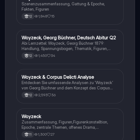
Szenenzusammenfassung, Gattung & Epoche,
Fakten, Figuren
1,848
15
12
Woyzeck, Georg Büchner, Deutsch Abitur Q2
Deutsch
Abi Lernzettel: Woyzeck, Georg Büchner 1879:
Handlung, Spannungsbogen, Thematik, Figuren,
Motive, Leitmotive für Mord an Marie, Sprache&Stil,
1,450
34
12
Pauperismus, Parallelen zu anderen Werken/Figuren
Woyzeck & Corpus Delicti Analyse
Deutsch
Entdecken Sie umfassende Analysen zu 'Woyzeck'
von Georg Büchner und dem Konzept des Corpus
Delicti. Diese Zusammenstellung behandelt
2,593
36
12
verschiedene Klausurformate, einschließlich
literarischer Analysen, Charakterisierungen und
pragmatischer Textanalysen. Ideal für die
Vorbereitung auf das Abitur 2024.
Woyzeck
Deutsch
Zusammenfassung, Figuren,Figurenkonstelltion,
Epoche, zentrale Themen, offenes Drama,
Weltanschauungen
1,300
27
11