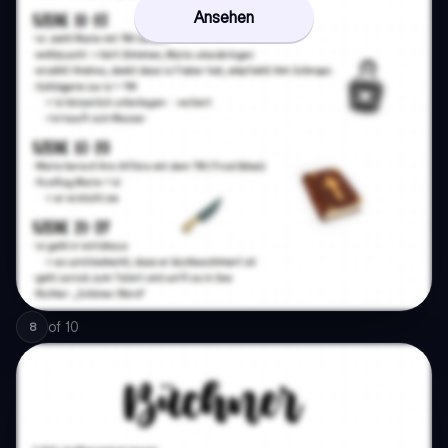
Ansehen
of
10
8