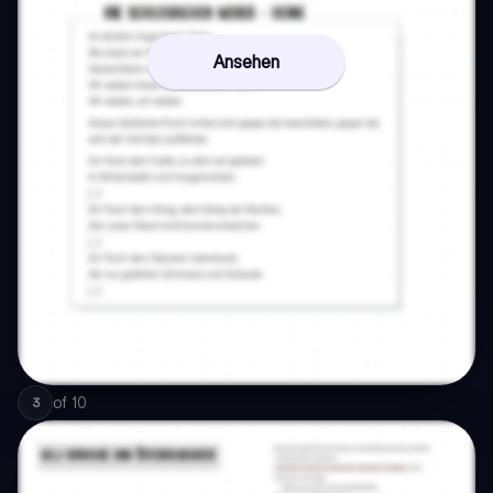
Ansehen
of
10
3