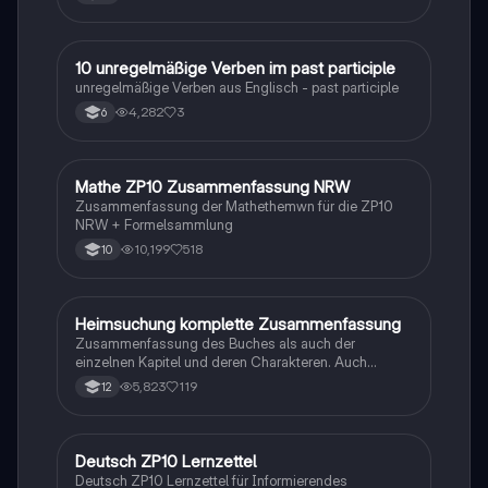
1
10 unregelmäßige Verben im past participle
Englisch
unregelmäßige Verben aus Englisch - past participle
4,282
3
6
Mathe ZP10 Zusammenfassung NRW
Mathe
Zusammenfassung der Mathethemwn für die ZP10
NRW + Formelsammlung
10,199
518
10
Heimsuchung komplette Zusammenfassung
Deutsch
Zusammenfassung des Buches als auch der
einzelnen Kapitel und deren Charakteren. Auch
tabellarisch. Im Unterricht ohne KI erstellt
5,823
119
12
Deutsch ZP10 Lernzettel
Deutsch
Deutsch ZP10 Lernzettel für Informierendes