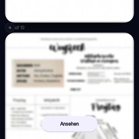
of
10
4
Ansehen