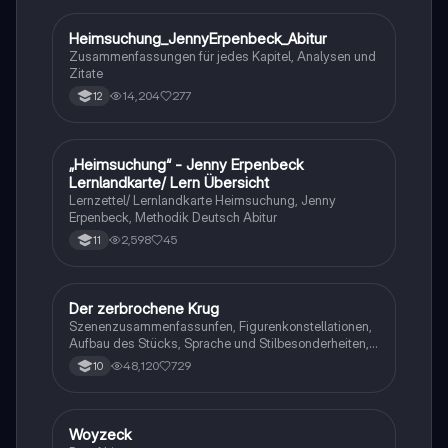
Heimsuchung_JennyErpenbeck_Abitur
Deutsch
Zusammenfassungen für jedes Kapitel, Analysen und
Zitate
14,204
277
12
„Heimsuchung“ - Jenny Erpenbeck
Deutsch
Lernlandkarte/ Lern Übersicht
Lernzettel/ Lernlandkarte Heimsuchung, Jenny
Erpenbeck, Methodik Deutsch Abitur
2,598
45
11
Der zerbrochene Krug
Deutsch
Szenenzusammenfassunfen, Figurenkonstellationen,
Aufbau des Stücks, Sprache und Stilbesonderheiten,
Aussageabsicht, Thematik, Interpretation
48,120
729
10
Woyzeck
Deutsch