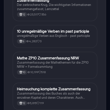
Zusammenfassung
Der zerbrochene Krug, Die wichtigsten Informationen
zusammengefasst, Lernzettel
23,517
356
12
1
10 unregelmäßige Verben im past participle
Englisch
unregelmäßige Verben aus Englisch - past participle
4,282
3
6
Mathe ZP10 Zusammenfassung NRW
Mathe
Zusammenfassung der Mathethemwn für die ZP10
NRW + Formelsammlung
10,199
518
10
Heimsuchung komplette Zusammenfassung
Deutsch
Zusammenfassung des Buches als auch der
einzelnen Kapitel und deren Charakteren. Auch
tabellarisch. Im Unterricht ohne KI erstellt
5,815
119
12