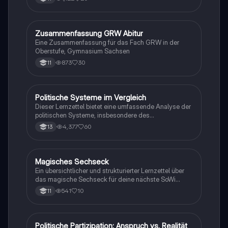
Politik, Wirtschaft und politische Theorien. Jedenfalls
viel Erfolg beim Lernen :)
Zusammenfassung GRW Abitur
Politische Bildung
Eine Zusammenfassung für das Fach GRW in der
Oberstufe, Gymnasium Sachsen
873
30
11
Politische Systeme im Vergleich
Politische Bildung
Dieser Lernzettel bietet eine umfassende Analyse der
politischen Systeme, insbesondere des
parlamentarischen und präsidentiellen Systems,
4,377
60
13
sowie der Rolle von Parteien und der Demokratie in
Deutschland und den USA. Er behandelt zentrale
Themen wie die Gewaltenteilung, die Funktionen des
Bundestags, die Prinzipien der Wahlen und die
Magisches Sechseck
Wirtschaft und Recht
Bedeutung der Menschenrechte. Ideal für
Ein übersichtlicher und strukturierter Lernzettel über
Abiturienten, die sich auf das Fach Politik vorbereiten.
das magische Sechseck für deine nächste SoWi
Typ: Zusammenfassung.
Klausur ;) - SoWi Q1
541
10
11
Politische Partizipation: Anspruch vs. Realität
Wirtschaft und Recht