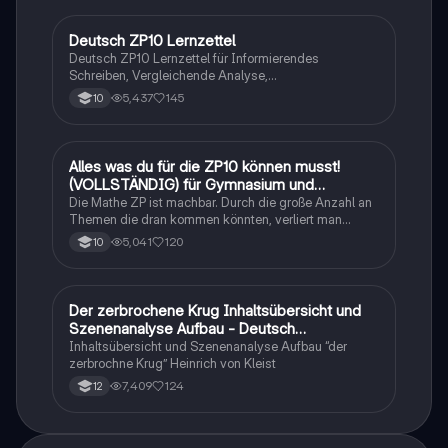
Deutsch ZP10 Lernzettel
Deutsch
Deutsch ZP10 Lernzettel für Informierendes
Schreiben, Vergleichende Analyse,
Sachtexte/Roman/Gedicht..
5,437
145
10
Alles was du für die ZP10 können musst!
Mathe
(VOLLSTÄNDIG) für Gymnasium und
Realschule
Die Mathe ZP ist machbar. Durch die große Anzahl an
Themen die dran kommen könnten, verliert man
schnell den Überblick. Also habe ich von den kleinsten
5,041
120
10
Themen bis hin zu den größten alles
zusammengefasst <3.
Der zerbrochene Krug Inhaltsübersicht und
Deutsch
Szenenanalyse Aufbau - Deutsch
Q1/Q2/Abitur
Inhaltsübersicht und Szenenanalyse Aufbau “der
zerbrochne Krug” Heinrich von Kleist
7,409
124
12