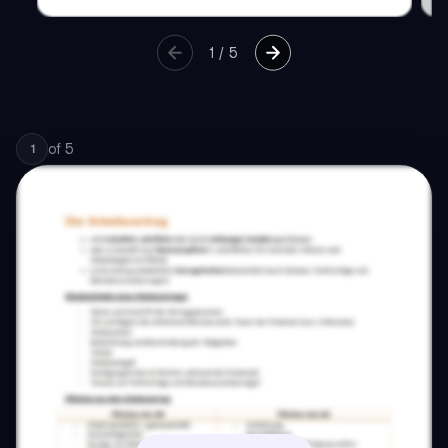
1
/
5
of
5
1