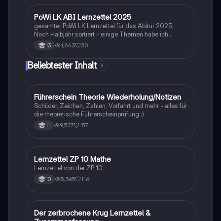
Studierende, die sich auf Prüfungen vorbereiten oder
ihr Wissen vertiefen möchten.
PoWi LK ABI Lernzettel 2025
Politische Bildung
gesamter PoWi LK Lernzettel für das Abitur 2025,
Nach Halbjahr sortiert - einige Themen habe ich
verkürzt/weggelassen da ich mir sicher war dass sie
1,643
30
13
für mich nicht relevant sind :). Ich habe in der Klausur
13 Punkte geschrieben.
Beliebtester Inhalt
9
Führerschein Theorie Wiederholung/Notizen
Lerntipps
Schilder, Zeichen, Zahlen, Vorfahrt und mehr - alles für
die theoretische Führerscheinprüfung :)
9,527
157
11
Lernzettel ZP 10 Mathe
Mathe
Lernzettel von der ZP 10
5,365
116
10
Der zerbrochene Krug Lernzettel &
Deutsch