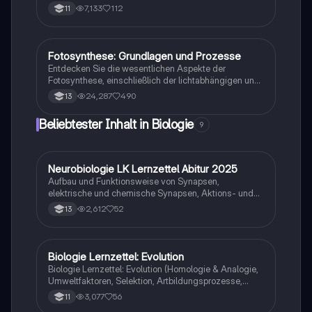
der Rolle von Chlorophyll a, Chlorophyll b und
7,133
112
11
Carotinoiden. Verstehen Sie den Engelmann-Versuch
und die Bedeutung von Licht für die Fotosyntheserate.
Diese Zusammenfassung bietet einen klaren
Überblick über die Lichtabhängige Reaktion und die
Fotosynthese: Grundlagen und Prozesse
Biologie
Faktoren, die die Fotosynthese beeinflussen.
Entdecken Sie die wesentlichen Aspekte der
Fotosynthese, einschließlich der lichtabhängigen und
lichtunabhängigen Reaktionen, der Rolle von Stomata,
24,287
490
13
der Chloroplastenstruktur und der Anpassungen von
Pflanzen an verschiedene Lichtverhältnisse. Ideal für
Beliebtester Inhalt in Biologie
9
das Abitur in Niedersachsen 2024. Dieser Lernzettel
bietet eine umfassende Übersicht über die Faktoren,
die die Fotosynthese beeinflussen, sowie die
chemischen Prozesse, die zur ATP-Produktion führen.
Neurobiologie LK Lernzettel Abitur 2025
Biologie
Aufbau und Funktionsweise von Synapsen,
elektrische und chemische Synapsen, Aktions- und
Ruhepotential
2,612
52
13
Biologie Lernzettel: Evolution
Biologie
Biologie Lernzettel: Evolution (Homologie & Analogie,
Umweltfaktoren, Selektion, Artbildungsprozesse,
Klimaregeln, Konkurrenz, Evolution des Menschen…)
3,077
56
11