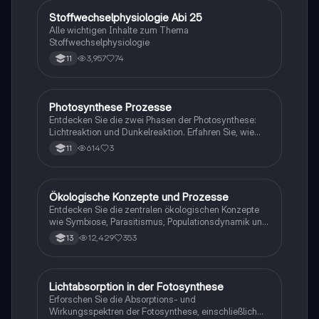
biologischen Prozesse und Konzepte, die für das
Verständnis der Biologie entscheidend sind. Ideal für
Stoffwechselphysiologie Abi 25
Biologie
Schüler, die sich auf Prüfungen vorbereiten oder ihr
Alle wichtigen Inhalte zum Thema
Wissen vertiefen möchten.
Stoffwechselphysiologie
3,957
74
11
Photosynthese Prozesse
Biologie
Entdecken Sie die zwei Phasen der Photosynthese:
Lichtreaktion und Dunkelreaktion. Erfahren Sie, wie
Pflanzen Sonnenlicht in chemische Energie
614
3
11
umwandeln und Sauerstoff produzieren. Diese
Zusammenfassung behandelt auch die
Einflussfaktoren auf die Photosynthese und das
Experiment von Presley, das die Bedeutung von
Ökologische Konzepte und Prozesse
Biologie
Pflanzen für die Sauerstoffproduktion verdeutlicht.
Entdecken Sie die zentralen ökologischen Konzepte
wie Symbiose, Parasitismus, Populationsdynamik und
den Stoffkreislauf. Diese Zusammenfassung
12,429
353
13
behandelt die Struktur von Blättern, den Einfluss von
Umweltfaktoren auf Pflanzen und Tiere, sowie die
Prozesse der Fotosynthese und Zellatmung. Ideal für
Studierende der Biologie, die ein umfassendes
Lichtabsorption in der Fotosynthese
Biologie
Verständnis der Ökologie entwickeln möchten.
Erforschen Sie die Absorptions- und
Wirkungsspektren der Fotosynthese, einschließlich