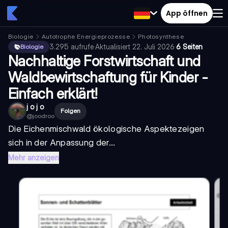
App öffnen
Biologie
Autotrophe Energieprozesse
Photosynthese
3.295
aufrufe
·
Aktualisiert
22. Juli 2026
·
6 Seiten
Biologie
Nachhaltige Forstwirtschaft und
Waldbewirtschaftung für Kinder -
Einfach erklärt!
j o j o
Folgen
@
joodroo
Die
Eichenmischwald ökologische Aspekte
zeigen
sich in der Anpassung der...
Mehr anzeigen