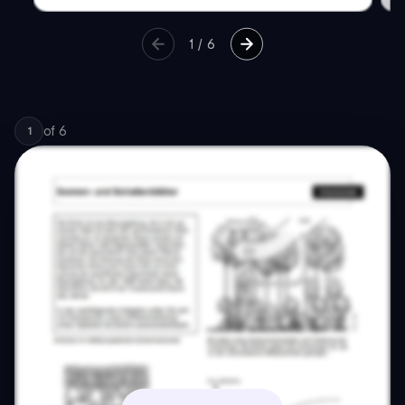
1
/
6
of
6
1