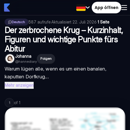
App öffnen
587
aufrufe
·
Aktualisiert
22. Juli 2026
·
1 Seite
Deutsch
Der zerbrochene Krug – Kurzinhalt,
Figuren und wichtige Punkte fürs
Abitur
Johanna
Folgen
@
hannediary
Warum lügen alle, wenn es um einen banalen,
kaputten Dorfkrug...
Mehr anzeigen
of
1
1