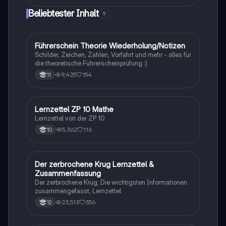
Beliebtester Inhalt
9
Führerschein Theorie Wiederholung/Notizen
Lerntipps
Schilder, Zeichen, Zahlen, Vorfahrt und mehr - alles für
die theoretische Führerscheinprüfung :)
9,425
154
11
Lernzettel ZP 10 Mathe
Mathe
Lernzettel von der ZP 10
5,362
116
10
Der zerbrochene Krug Lernzettel &
Deutsch
Zusammenfassung
Der zerbrochene Krug, Die wichtigsten Informationen
zusammengefasst, Lernzettel
23,513
356
12