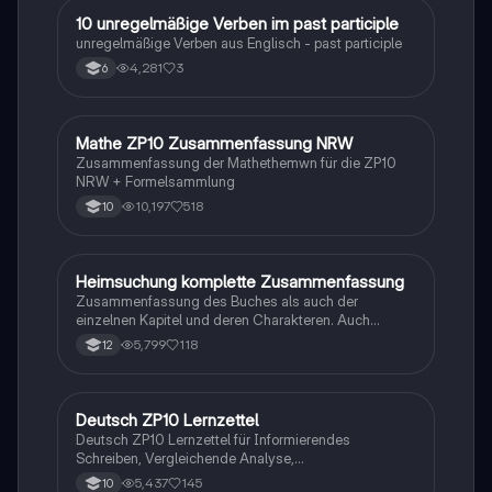
1
10 unregelmäßige Verben im past participle
Englisch
unregelmäßige Verben aus Englisch - past participle
4,281
3
6
Mathe ZP10 Zusammenfassung NRW
Mathe
Zusammenfassung der Mathethemwn für die ZP10
NRW + Formelsammlung
10,197
518
10
Heimsuchung komplette Zusammenfassung
Deutsch
Zusammenfassung des Buches als auch der
einzelnen Kapitel und deren Charakteren. Auch
tabellarisch. Im Unterricht ohne KI erstellt
5,799
118
12
Deutsch ZP10 Lernzettel
Deutsch
Deutsch ZP10 Lernzettel für Informierendes
Schreiben, Vergleichende Analyse,
Sachtexte/Roman/Gedicht..
5,437
145
10