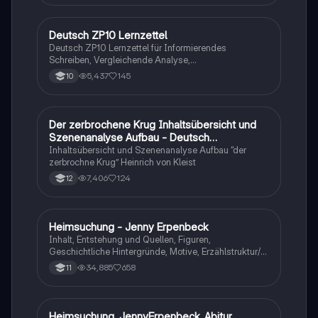
Deutsch ZP10 Lernzettel
Deutsch
Deutsch ZP10 Lernzettel für Informierendes
Schreiben, Vergleichende Analyse,
Sachtexte/Roman/Gedicht..
5,437
145
10
Der zerbrochene Krug Inhaltsübersicht und
Deutsch
Szenenanalyse Aufbau - Deutsch
Q1/Q2/Abitur
Inhaltsübersicht und Szenenanalyse Aufbau “der
zerbrochne Krug” Heinrich von Kleist
7,406
124
12
Heimsuchung - Jenny Erpenbeck
Deutsch
Inhalt, Entstehung und Quellen, Figuren,
Geschichtliche Hintergründe, Motive, Erzählstruktur/-
stil
34,885
658
11
Heimsuchung_JennyErpenbeck_Abitur
Deutsch