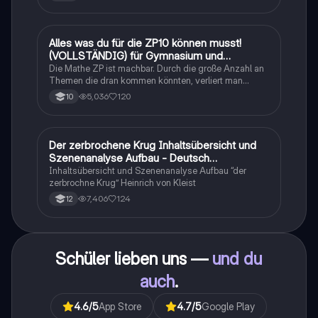
Alles was du für die ZP10 können musst!
Mathe
(VOLLSTÄNDIG) für Gymnasium und
Realschule
Die Mathe ZP ist machbar. Durch die große Anzahl an
Themen die dran kommen könnten, verliert man
schnell den Überblick. Also habe ich von den kleinsten
5,036
120
10
Themen bis hin zu den größten alles
zusammengefasst <3.
Der zerbrochene Krug Inhaltsübersicht und
Deutsch
Szenenanalyse Aufbau - Deutsch
Q1/Q2/Abitur
Inhaltsübersicht und Szenenanalyse Aufbau “der
zerbrochne Krug” Heinrich von Kleist
7,406
124
12
Schüler lieben uns —
und du
auch
.
4.6
/5
App Store
4.7
/5
Google Play