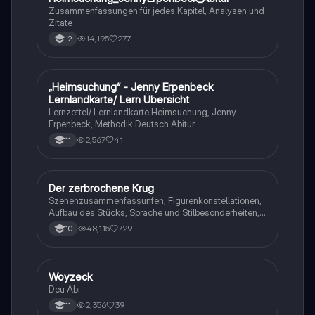
Zusammenfassungen für jedes Kapitel, Analysen und
Zitate
14,195
277
12
„Heimsuchung“ - Jenny Erpenbeck
Deutsch
Lernlandkarte/ Lern Übersicht
Lernzettel/ Lernlandkarte Heimsuchung, Jenny
Erpenbeck, Methodik Deutsch Abitur
2,567
41
11
Der zerbrochene Krug
Deutsch
Szenenzusammenfassunfen, Figurenkonstellationen,
Aufbau des Stücks, Sprache und Stilbesonderheiten,
Aussageabsicht, Thematik, Interpretation
48,115
729
10
Woyzeck
Deutsch
Deu Abi
2,356
39
11