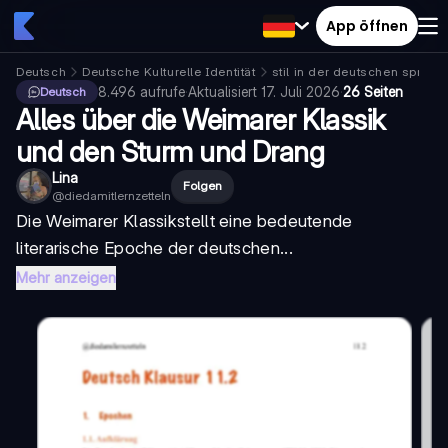
App öffnen
Deutsch
Deutsche Kulturelle Identität
stil in der deutschen sprach
8.496
aufrufe
·
Aktualisiert
17. Juli 2026
·
26 Seiten
Deutsch
Alles über die Weimarer Klassik
und den Sturm und Drang
Lina
Folgen
@
diedamitlernzetteln
Die
Weimarer Klassik
stellt eine bedeutende
literarische Epoche der deutschen...
Mehr anzeigen