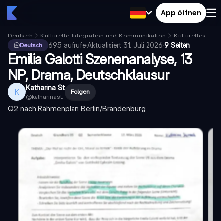
App öffnen
Deutsch
Kulturelle Integration und Kommunikation
Kulturelles Erb
695
aufrufe
·
Aktualisiert
31. Juli 2026
·
9 Seiten
Deutsch
Emilia Galotti Szenenanalyse, 13
NP, Drama, Deutschklausur
Katharina St
K
Folgen
@
katharinast.
Q2 nach Rahmenplan Berlin/Brandenburg