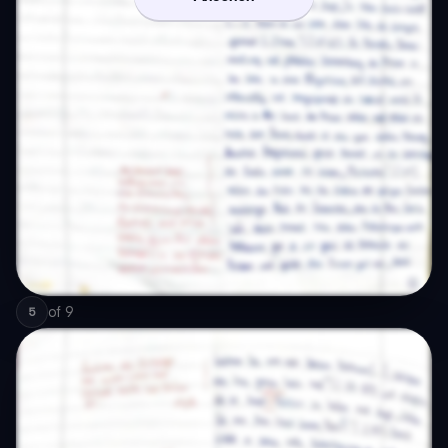
of
9
5