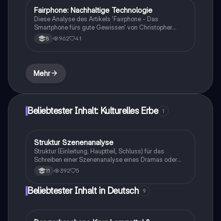
Ideologievokabular und Metaphern analysiert, die zur
Fairphone: Nachhaltige Technologie
Deutsch
Persuasion in der Politik eingesetzt werden. Ideal für
Diese Analyse des Artikels 'Fairphone - Das
Studierende der Politikwissenschaft und
Smartphone fürs gute Gewissen' von Christopher
Kommunikationsforschung.
Fröhlich beleuchtet die ethischen Aspekte der
962
41
8
Smartphone-Produktion. Erfahren Sie, wie das
Fairphone unter besseren Arbeitsbedingungen
hergestellt wird, welche Herausforderungen es gibt
und warum es als erster Schritt in eine nachhaltige
Mehr
Zukunft gilt. Ideal für Studierende der
Technologieethik und nachhaltigen Entwicklung.
Beliebtester Inhalt: Kulturelles Erbe
1
Struktur Szenenanalyse
Deutsch
Struktur (Einleitung, Hauptteil, Schluss) für das
Schreiben einer Szenenanalyse eines Dramas oder
Theaterstücks. Mit Beispieln zum Drama Emilia
392
5
11
Galotti.
Beliebtester Inhalt in Deutsch
9