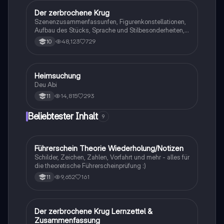
Der zerbrochene Krug
Deutsch
Szenenzusammenfassunfen, Figurenkonstellationen,
Aufbau des Stücks, Sprache und Stilbesonderheiten,
Aussageabsicht, Thematik, Interpretation
48,123
729
10
Heimsuchung
Deutsch
Deu Abi
14,815
293
11
Beliebtester Inhalt
9
Führerschein Theorie Wiederholung/Notizen
Lerntipps
Schilder, Zeichen, Zahlen, Vorfahrt und mehr - alles für
die theoretische Führerscheinprüfung :)
9,652
161
11
Der zerbrochene Krug Lernzettel &
Deutsch
Zusammenfassung