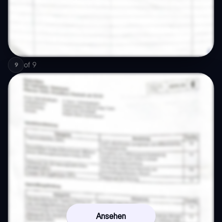
of
9
9
Ansehen