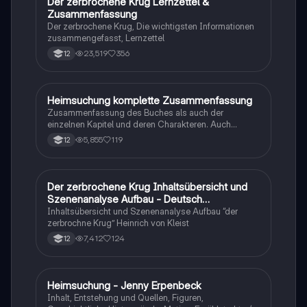
Der zerbrochene Krug Lernzettel &
Deutsch
Zusammenfassung
Der zerbrochene Krug, Die wichtigsten Informationen
zusammengefasst, Lernzettel
23,519
356
12
Heimsuchung komplette Zusammenfassung
Deutsch
Zusammenfassung des Buches als auch der
einzelnen Kapitel und deren Charakteren. Auch
tabellarisch. Im Unterricht ohne KI erstellt
5,855
119
12
Der zerbrochene Krug Inhaltsübersicht und
Deutsch
Szenenanalyse Aufbau - Deutsch
Q1/Q2/Abitur
Inhaltsübersicht und Szenenanalyse Aufbau “der
zerbrochne Krug” Heinrich von Kleist
7,412
124
12
Heimsuchung - Jenny Erpenbeck
Deutsch
Inhalt, Entstehung und Quellen, Figuren,