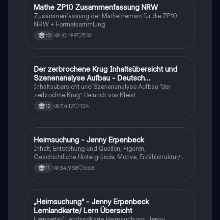
Mathe ZP10 Zusammenfassung NRW
Mathe
Zusammenfassung der Mathethemwn für die ZP10
NRW + Formelsammlung
10,199
518
10
Der zerbrochene Krug Inhaltsübersicht und
Deutsch
Szenenanalyse Aufbau - Deutsch
Q1/Q2/Abitur
Inhaltsübersicht und Szenenanalyse Aufbau “der
zerbrochne Krug” Heinrich von Kleist
7,412
124
12
Heimsuchung - Jenny Erpenbeck
Deutsch
Inhalt, Entstehung und Quellen, Figuren,
Geschichtliche Hintergründe, Motive, Erzählstruktur/-
stil
34,938
663
11
„Heimsuchung“ - Jenny Erpenbeck
Deutsch
Lernlandkarte/ Lern Übersicht
Lernzettel/ Lernlandkarte Heimsuchung, Jenny