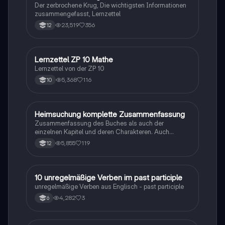
Der zerbrochene Krug, Die wichtigsten Informationen
zusammengefasst, Lernzettel
23,519
356
12
Lernzettel ZP 10 Mathe
Mathe
Lernzettel von der ZP 10
5,368
116
10
Heimsuchung komplette Zusammenfassung
Deutsch
Zusammenfassung des Buches als auch der
einzelnen Kapitel und deren Charakteren. Auch
tabellarisch. Im Unterricht ohne KI erstellt
5,855
119
12
1
10 unregelmäßige Verben im past participle
Englisch
unregelmäßige Verben aus Englisch - past participle
4,282
3
6