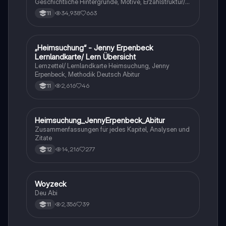
Geschichtliche Hintergründe, Motive, Erzählstruktur/-
stil
34,938
663
11
„Heimsuchung“ - Jenny Erpenbeck
Deutsch
Lernlandkarte/ Lern Übersicht
Lernzettel/ Lernlandkarte Heimsuchung, Jenny
Erpenbeck, Methodik Deutsch Abitur
2,616
46
11
Heimsuchung_JennyErpenbeck_Abitur
Deutsch
Zusammenfassungen für jedes Kapitel, Analysen und
Zitate
14,216
277
12
Woyzeck
Deutsch
Deu Abi
2,356
39
11