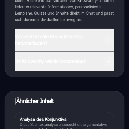
bietet. Basierend auf Millionen von Knowunity-Inhalten
liefert er relevante Informationen, personalisierte
Lernpläne, Quizze und Inhalte direkt im Chat und passt
sich deinem individuellen Lernweg an.
Wo kann ich die Knowunity-App
herunterladen?
Du kannst die App im Google Play Store und im Apple
App Store herunterladen.
Ist Knowunity wirklich kostenlos?
Genau! Genieße kostenlosen Zugang zu Lerninhalten,
vernetze dich mit anderen Schülern und hol dir
sofortige Hilfe – alles direkt auf deinem Handy.
Ähnlicher Inhalt
Analyse des Konjunktivs
Deutsch
Diese Sachtextanalyse untersucht die argumentative