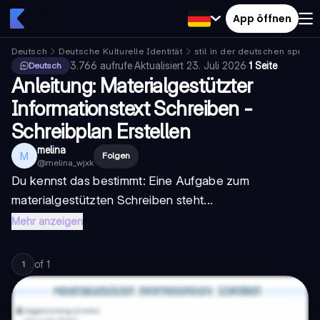
App öffnen
Deutsch
Deutsche Kulturelle Identität
stil in der deutschen sprach
3.766
aufrufe
·
Aktualisiert
23. Juli 2026
·
1 Seite
Deutsch
Anleitung: Materialgestützter
Informationstext Schreiben -
Schreibplan Erstellen
melina
M
Folgen
@
melina_wjxk
Du kennst das bestimmt: Eine Aufgabe zum
materialgestützten Schreiben steht...
Mehr anzeigen
of
1
1