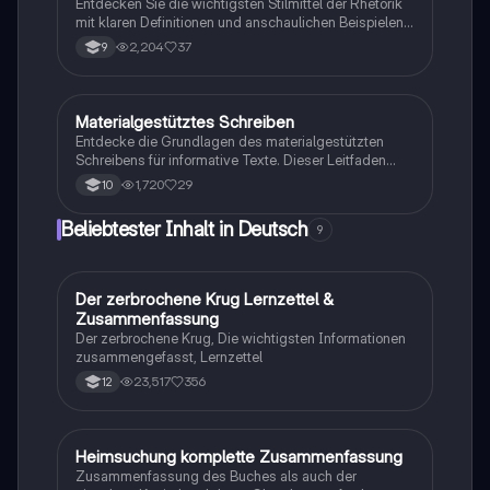
Entdecken Sie die wichtigsten Stilmittel der Rhetorik
mit klaren Definitionen und anschaulichen Beispielen.
Diese Zusammenstellung umfasst Alliteration,
2,204
37
9
Anapher, Euphemismus, Ironie und viele weitere
Techniken, die die deutsche Sprache bereichern. Ideal
für das Verständnis und die Anwendung in
schriftlichen und mündlichen Arbeiten.
Materialgestütztes Schreiben
Deutsch
Entdecke die Grundlagen des materialgestützten
Schreibens für informative Texte. Dieser Leitfaden
behandelt die Struktur, wichtige sprachliche Mittel und
1,720
29
10
praktische Beispiele, um deine Schreibfähigkeiten zu
verbessern. Ideal für Schüler, die lernen möchten, wie
Beliebtester Inhalt in Deutsch
9
man Informationen klar und sachlich präsentiert.
Der zerbrochene Krug Lernzettel &
Deutsch
Zusammenfassung
Der zerbrochene Krug, Die wichtigsten Informationen
zusammengefasst, Lernzettel
23,517
356
12
Heimsuchung komplette Zusammenfassung
Deutsch
Zusammenfassung des Buches als auch der