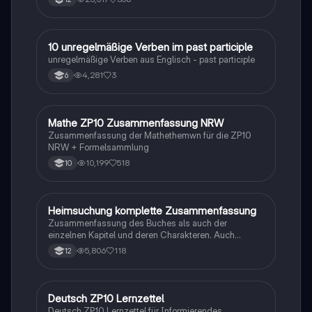
1
10 unregelmäßige Verben im past participle
Englisch
unregelmäßige Verben aus Englisch - past participle
4,281
3
6
Mathe ZP10 Zusammenfassung NRW
Mathe
Zusammenfassung der Mathethemwn für die ZP10
NRW + Formelsammlung
10,199
518
10
Heimsuchung komplette Zusammenfassung
Deutsch
Zusammenfassung des Buches als auch der
einzelnen Kapitel und deren Charakteren. Auch
tabellarisch. Im Unterricht ohne KI erstellt
5,806
118
12
Deutsch ZP10 Lernzettel
Deutsch
Deutsch ZP10 Lernzettel für Informierendes