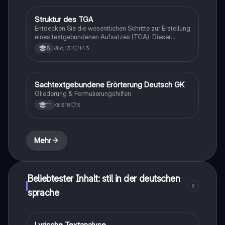
Gedichtanalyse verbessern möchten.
Struktur des TGA
Deutsch
Entdecken Sie die wesentlichen Schritte zur Erstellung
eines textgebundenen Aufsatzes (TGA). Dieser
Leitfaden umfasst die Aufgabenstellung, Textanalyse,
6,131
143
8
Inhaltszusammenfassung, Layoutuntersuchung und
die Überarbeitung des Aufsatzes. Ideal für Schüler,
die ihre Schreibfähigkeiten verbessern möchten.
Sachtextgebundene Erörterung Deutsch GK
Deutsch
Gliederung & Formulierungshilfen
318
3
11
Mehr
Beliebtester Inhalt: stil in der deutschen
9
sprache
Lyrische Textanalyse
Deutsch