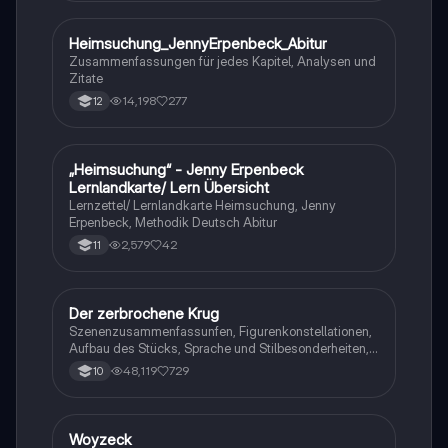
Heimsuchung_JennyErpenbeck_Abitur
Deutsch
Zusammenfassungen für jedes Kapitel, Analysen und
Zitate
14,198
277
12
„Heimsuchung“ - Jenny Erpenbeck
Deutsch
Lernlandkarte/ Lern Übersicht
Lernzettel/ Lernlandkarte Heimsuchung, Jenny
Erpenbeck, Methodik Deutsch Abitur
2,579
42
11
Der zerbrochene Krug
Deutsch
Szenenzusammenfassunfen, Figurenkonstellationen,
Aufbau des Stücks, Sprache und Stilbesonderheiten,
Aussageabsicht, Thematik, Interpretation
48,119
729
10
Woyzeck
Deutsch