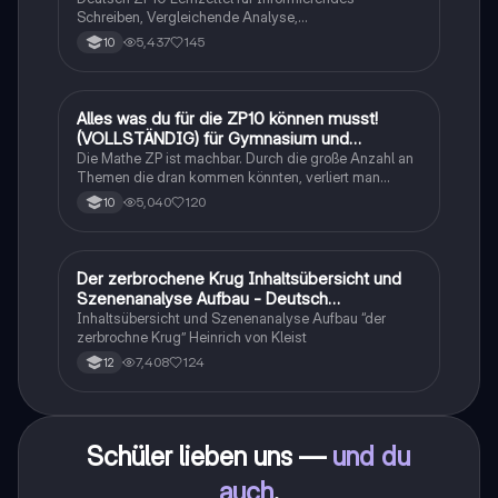
Schreiben, Vergleichende Analyse,
Sachtexte/Roman/Gedicht..
5,437
145
10
Alles was du für die ZP10 können musst!
Mathe
(VOLLSTÄNDIG) für Gymnasium und
Realschule
Die Mathe ZP ist machbar. Durch die große Anzahl an
Themen die dran kommen könnten, verliert man
schnell den Überblick. Also habe ich von den kleinsten
5,040
120
10
Themen bis hin zu den größten alles
zusammengefasst <3.
Der zerbrochene Krug Inhaltsübersicht und
Deutsch
Szenenanalyse Aufbau - Deutsch
Q1/Q2/Abitur
Inhaltsübersicht und Szenenanalyse Aufbau “der
zerbrochne Krug” Heinrich von Kleist
7,408
124
12
Schüler lieben uns —
und du
auch
.