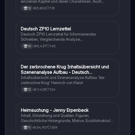
einzelnen Kapitel und deren Charakteren. Auch
tabellarisch. Im Unterricht ohne KI erstellt
5,806
118
12
Deutsch ZP10 Lernzettel
Deutsch
Deutsch ZP10 Lernzettel für Informierendes
Schreiben, Vergleichende Analyse,
Sachtexte/Roman/Gedicht..
5,437
145
10
Der zerbrochene Krug Inhaltsübersicht und
Deutsch
Szenenanalyse Aufbau - Deutsch
Q1/Q2/Abitur
Inhaltsübersicht und Szenenanalyse Aufbau “der
zerbrochne Krug” Heinrich von Kleist
7,408
124
12
Heimsuchung - Jenny Erpenbeck
Deutsch
Inhalt, Entstehung und Quellen, Figuren,
Geschichtliche Hintergründe, Motive, Erzählstruktur/-
stil
34,907
659
11