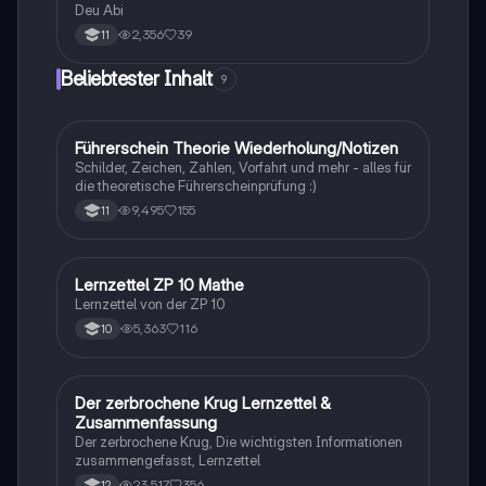
Deu Abi
2,356
39
11
Beliebtester Inhalt
9
Führerschein Theorie Wiederholung/Notizen
Lerntipps
Schilder, Zeichen, Zahlen, Vorfahrt und mehr - alles für
die theoretische Führerscheinprüfung :)
9,495
155
11
Lernzettel ZP 10 Mathe
Mathe
Lernzettel von der ZP 10
5,363
116
10
Der zerbrochene Krug Lernzettel &
Deutsch
Zusammenfassung
Der zerbrochene Krug, Die wichtigsten Informationen
zusammengefasst, Lernzettel
23,517
356
12