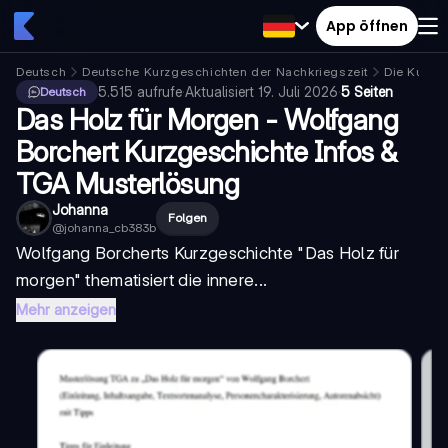
App öffnen
Deutsch
Deutsche Kurzgeschichten der Nachkriegszeit
Die Kurzg
5.515
aufrufe
·
Aktualisiert
19. Juli 2026
·
5 Seiten
Deutsch
Das Holz für Morgen - Wolfgang
Borchert Kurzgeschichte Infos &
TGA Musterlösung
Johanna
Folgen
@
johanna_cb383b
Wolfgang Borcherts Kurzgeschichte "Das Holz für
morgen" thematisiert die innere...
Mehr anzeigen