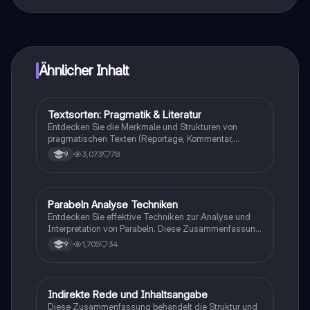
Genau! Genieße kostenlosen Zugang zu Lerninhalten,
vernetze dich mit anderen Schülern und hol dir
sofortige Hilfe – alles direkt auf deinem Handy.
Ähnlicher Inhalt
Textsorten: Pragmatik & Literatur
Deutsch
Entdecken Sie die Merkmale und Strukturen von
pragmatischen Texten (Reportage, Kommentar,
Glosse) und literarischen Texten (Kurzgeschichte,
3,073
78
9
Romanauszug). Diese Zusammenfassung bietet
einen klaren Überblick über den Aufbau und die
spezifischen Eigenschaften jeder Textsorte, ideal für
die Vorbereitung auf die Abschlussprüfung Deutsch
Parabeln Analyse Techniken
Deutsch
TGA.
Entdecken Sie effektive Techniken zur Analyse und
Interpretation von Parabeln. Diese Zusammenfassung
behandelt die Interpretationshypothese,
1,705
34
9
Erzählstrategien, Figurenanalysen und die sprachlich-
stilistische Gestaltung. Ideal für Studierende, die sich
auf Prüfungen vorbereiten oder ihre
Interpretationsfähigkeiten verbessern möchten.
Indirekte Rede und Inhaltsangabe
Deutsch
Diese Zusammenfassung behandelt die Struktur und