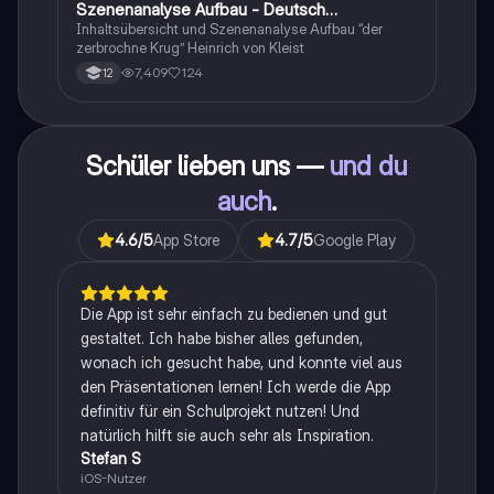
Szenenanalyse Aufbau - Deutsch
Q1/Q2/Abitur
Inhaltsübersicht und Szenenanalyse Aufbau “der
zerbrochne Krug” Heinrich von Kleist
7,409
124
12
Schüler lieben uns —
und du
auch
.
4.6
/5
App Store
4.7
/5
Google Play
Die App ist sehr einfach zu bedienen und gut
gestaltet. Ich habe bisher alles gefunden,
wonach ich gesucht habe, und konnte viel aus
den Präsentationen lernen! Ich werde die App
definitiv für ein Schulprojekt nutzen! Und
natürlich hilft sie auch sehr als Inspiration.
Stefan S
iOS-Nutzer