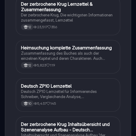
Der zerbrochene Krug Lernzettel &
Deutsch
Zusammenfassung
Der zerbrochene Krug, Die wichtigsten Informationen
zusammengefasst, Lernzettel
23,517
356
12
Heimsuchung komplette Zusammenfassung
Deutsch
Zusammenfassung des Buches als auch der
einzelnen Kapitel und deren Charakteren. Auch
tabellarisch. Im Unterricht ohne KI erstellt
5,823
119
12
Deutsch ZP10 Lernzettel
Deutsch
Deutsch ZP10 Lernzettel für Informierendes
Schreiben, Vergleichende Analyse,
Sachtexte/Roman/Gedicht..
5,437
145
10
Der zerbrochene Krug Inhaltsübersicht und
Deutsch
Szenenanalyse Aufbau - Deutsch
Q1/Q2/Abitur
Inhaltsübersicht und Szenenanalyse Aufbau “der