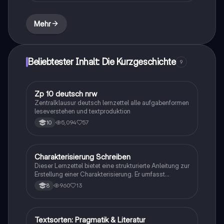
die Struktur und Aussagekraft epischer Texte
beeinflussen. Ideal für Studierende der
Literaturwissenschaft.
Mehr
Beliebtester Inhalt: Die Kurzgeschichte
9
Zp 10 deutsch nrw
Deutsch
Zentralklausur deutsch lernzettel alle aufgabenformen
leseverstehen und textproduktion
5,094
57
10
Charakterisierung Schreiben
Deutsch
Dieser Lernzettel bietet eine strukturierte Anleitung zur
Erstellung einer Charakterisierung. Er umfasst
wichtige Elemente wie Einleitung, Hauptteil und
960
13
8
Schluss, sowie Tipps zur Analyse von Figuren, deren
Eigenschaften, sozialen Verhältnissen und
Entwicklungen im Verlauf der Handlung. Ideal für
Schüler, die ihre Schreibfähigkeiten verbessern
Textsorten: Pragmatik & Literatur
Deutsch