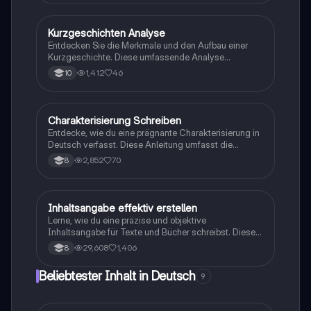
Untersuchung epischer Texte und deren narrative
Techniken. Ideal für Studierende der
Literaturwissenschaft.
Kurzgeschichten Analyse
Deutsch
Entdecken Sie die Merkmale und den Aufbau einer
Kurzgeschichte. Diese umfassende Analyse
behandelt die Inhaltsangabe, Erzählperspektiven,
1,412
46
10
stilistische Mittel und rhetorische Figuren. Ideal für
Studierende, die sich auf die Interpretation von
Kurzgeschichten vorbereiten. Enthält wichtige
Aspekte der literarischen Analyse und praktische
Charakterisierung Schreiben
Deutsch
Beispiele.
Entdecke, wie du eine prägnante Charakterisierung in
Deutsch verfasst. Diese Anleitung umfasst die
wichtigsten Elemente wie Einleitung, Hauptteil und
2,852
70
8
Schluss, einschließlich der Analyse von Aussehen,
Verhalten und Beziehungen der Charaktere. Ideal für
Schüler, die ihre Schreibfähigkeiten verbessern
möchten.
Inhaltsangabe effektiv erstellen
Deutsch
Lerne, wie du eine präzise und objektive
Inhaltsangabe für Texte und Bücher schreibst. Diese
Anleitung umfasst die 7 W-Fragen, die richtige
29,608
1,406
8
Struktur und wichtige Tipps zur Vermeidung von
persönlichen Meinungen. Ideal für Schüler, die ihre
Beliebtester Inhalt in Deutsch
9
Zusammenfassungsfähigkeiten verbessern möchten.