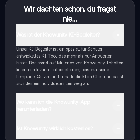
Wir dachten schon, du fragst
nie...
Was ist der Knowunity KI-Begleiter?
Unser KI-Begleiter ist ein speziell für Schüler
entwickeltes KI-Tool, das mehr als nur Antworten
bietet. Basierend auf Millionen von Knowunity-Inhalten
liefert er relevante Informationen, personalisierte
Lernpläne, Quizze und Inhalte direkt im Chat und passt
sich deinem individuellen Lernweg an.
Wo kann ich die Knowunity-App
herunterladen?
Du kannst die App im Google Play Store und im Apple
App Store herunterladen.
Ist Knowunity wirklich kostenlos?