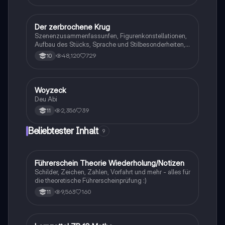
Der zerbrochene Krug
Deutsch
Szenenzusammenfassunfen, Figurenkonstellationen,
Aufbau des Stücks, Sprache und Stilbesonderheiten,
Aussageabsicht, Thematik, Interpretation
48,120
729
10
Woyzeck
Deutsch
Deu Abi
2,356
39
11
Beliebtester Inhalt
9
Führerschein Theorie Wiederholung/Notizen
Lerntipps
Schilder, Zeichen, Zahlen, Vorfahrt und mehr - alles für
die theoretische Führerscheinprüfung :)
9,563
160
11