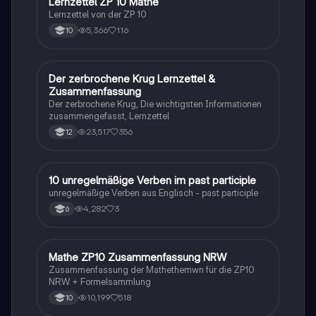
Lernzettel ZP 10 Mathe
Mathe
Lernzettel von der ZP 10
5,366
116
10
Der zerbrochene Krug Lernzettel &
Deutsch
Zusammenfassung
Der zerbrochene Krug, Die wichtigsten Informationen
zusammengefasst, Lernzettel
23,517
356
12
1
10 unregelmäßige Verben im past participle
Englisch
unregelmäßige Verben aus Englisch - past participle
4,282
3
6
Mathe ZP10 Zusammenfassung NRW
Mathe
Zusammenfassung der Mathethemwn für die ZP10
NRW + Formelsammlung
10,199
518
10