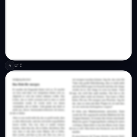
of
5
4