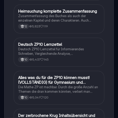
Heimsuchung komplette Zusammenfassung
Deutsch
Zusammenfassung des Buches als auch der
einzelnen Kapitel und deren Charakteren. Auch
tabellarisch. Im Unterricht ohne KI erstellt
5,823
119
12
Deutsch ZP10 Lernzettel
Deutsch
Deutsch ZP10 Lernzettel für Informierendes
Schreiben, Vergleichende Analyse,
Sachtexte/Roman/Gedicht..
5,437
145
10
Alles was du für die ZP10 können musst!
Mathe
(VOLLSTÄNDIG) für Gymnasium und
Realschule
Die Mathe ZP ist machbar. Durch die große Anzahl an
Themen die dran kommen könnten, verliert man
schnell den Überblick. Also habe ich von den kleinsten
5,041
120
10
Themen bis hin zu den größten alles
zusammengefasst <3.
Der zerbrochene Krug Inhaltsübersicht und
Deutsch