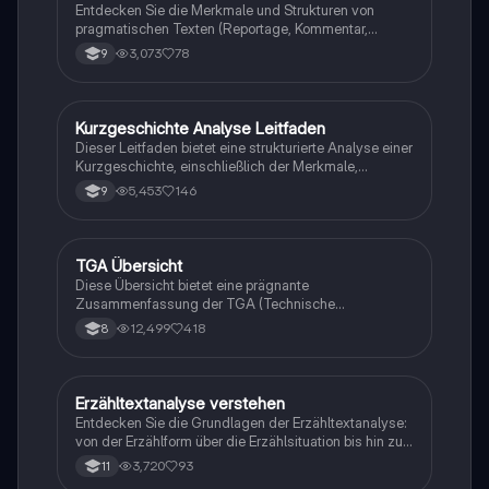
möchten.
Entdecken Sie die Merkmale und Strukturen von
pragmatischen Texten (Reportage, Kommentar,
Glosse) und literarischen Texten (Kurzgeschichte,
3,073
78
9
Romanauszug). Diese Zusammenfassung bietet
einen klaren Überblick über den Aufbau und die
spezifischen Eigenschaften jeder Textsorte, ideal für
die Vorbereitung auf die Abschlussprüfung Deutsch
Kurzgeschichte Analyse Leitfaden
Deutsch
TGA.
Dieser Leitfaden bietet eine strukturierte Analyse einer
Kurzgeschichte, einschließlich der Merkmale,
Erzähltechnik und Charakterisierung. Er umfasst eine
5,453
146
9
Einleitung, einen Hauptteil mit Inhaltsangabe und
Deutung sowie praktische Hinweise zur sprachlichen
Gestaltung. Ideal für Studierende der
Literaturwissenschaft.
TGA Übersicht
Deutsch
Diese Übersicht bietet eine prägnante
Zusammenfassung der TGA (Technische
Gebäudeausrüstung) und ihrer wichtigsten Aspekte.
12,499
418
8
Ideal für Studierende, die sich schnell einen Überblick
über die Grundlagen und Anwendungen der TGA
verschaffen möchten.
Erzähltextanalyse verstehen
Deutsch
Entdecken Sie die Grundlagen der Erzähltextanalyse:
von der Erzählform über die Erzählsituation bis hin zu
Zeitstruktur und -gestaltung. Diese detaillierte
3,720
93
11
Analyse bietet Ihnen einen klaren Leitfaden für die