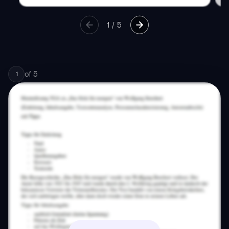
1
/
5
of
5
1