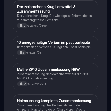
Der zerbrochene Krug Lernzettel &
Deutsch
Zusammenfassung
Der zerbrochene Krug, Die wichtigsten Informationen
zusammengefasst, Lernzettel
23,517
356
12
1
10 unregelmäßige Verben im past participle
Englisch
unregelmäßige Verben aus Englisch - past participle
4,281
3
6
Mathe ZP10 Zusammenfassung NRW
Mathe
Zusammenfassung der Mathethemwn für die ZP10
NRW + Formelsammlung
10,199
518
10
Heimsuchung komplette Zusammenfassung
Deutsch
Zusammenfassung des Buches als auch der
einzelnen Kapitel und deren Charakteren. Auch