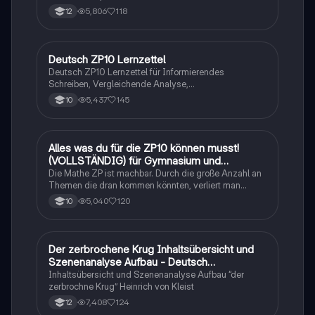
tabellarisch. Im Unterricht ohne KI erstellt
5,806
118
12
Deutsch ZP10 Lernzettel
Deutsch
Deutsch ZP10 Lernzettel für Informierendes
Schreiben, Vergleichende Analyse,
Sachtexte/Roman/Gedicht..
5,437
145
10
Alles was du für die ZP10 können musst!
Mathe
(VOLLSTÄNDIG) für Gymnasium und
Realschule
Die Mathe ZP ist machbar. Durch die große Anzahl an
Themen die dran kommen könnten, verliert man
schnell den Überblick. Also habe ich von den kleinsten
5,040
120
10
Themen bis hin zu den größten alles
zusammengefasst <3.
Der zerbrochene Krug Inhaltsübersicht und
Deutsch
Szenenanalyse Aufbau - Deutsch
Q1/Q2/Abitur
Inhaltsübersicht und Szenenanalyse Aufbau “der
zerbrochne Krug” Heinrich von Kleist
7,408
124
12