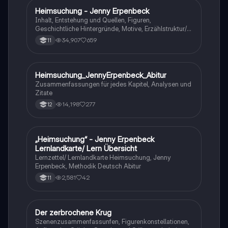
Heimsuchung - Jenny Erpenbeck
Deutsch
Inhalt, Entstehung und Quellen, Figuren,
Geschichtliche Hintergründe, Motive, Erzählstruktur/-
stil
34,907
659
11
Heimsuchung_JennyErpenbeck_Abitur
Deutsch
Zusammenfassungen für jedes Kapitel, Analysen und
Zitate
14,198
277
12
„Heimsuchung“ - Jenny Erpenbeck
Deutsch
Lernlandkarte/ Lern Übersicht
Lernzettel/ Lernlandkarte Heimsuchung, Jenny
Erpenbeck, Methodik Deutsch Abitur
2,581
42
11
Der zerbrochene Krug
Deutsch
Szenenzusammenfassunfen, Figurenkonstellationen,