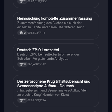
23,517
356
12
Heimsuchung komplette Zusammenfassung
Deutsch
Zusammenfassung des Buches als auch der
einzelnen Kapitel und deren Charakteren. Auch
tabellarisch. Im Unterricht ohne KI erstellt
5,806
118
12
Deutsch ZP10 Lernzettel
Deutsch
Deutsch ZP10 Lernzettel für Informierendes
Schreiben, Vergleichende Analyse,
Sachtexte/Roman/Gedicht..
5,437
145
10
Der zerbrochene Krug Inhaltsübersicht und
Deutsch
Szenenanalyse Aufbau - Deutsch
Q1/Q2/Abitur
Inhaltsübersicht und Szenenanalyse Aufbau “der
zerbrochne Krug” Heinrich von Kleist
7,408
124
12