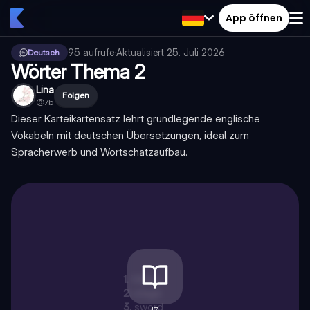
App öffnen
95
aufrufe
·
Aktualisiert
25. Juli 2026
Deutsch
Wörter Thema 2
Lina
Folgen
@
7b
Dieser Karteikartensatz lehrt grundlegende englische
Vokabeln mit deutschen Übersetzungen, ideal zum
Spracherwerb und Wortschatzaufbau.
1
.
Viking
2
.
stage
3
.
sword