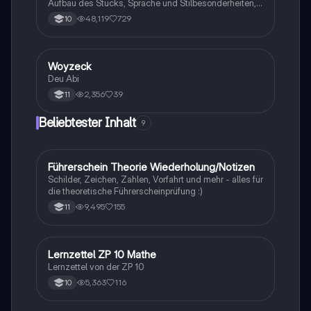
Aufbau des Stücks, Sprache und Stilbesonderheiten,
Aussageabsicht, Thematik, Interpretation
48,119
729
10
Woyzeck
Deutsch
Deu Abi
2,356
39
11
Beliebtester Inhalt
9
Führerschein Theorie Wiederholung/Notizen
Lerntipps
Schilder, Zeichen, Zahlen, Vorfahrt und mehr - alles für
die theoretische Führerscheinprüfung :)
9,495
155
11
Lernzettel ZP 10 Mathe
Mathe
Lernzettel von der ZP 10
5,363
116
10