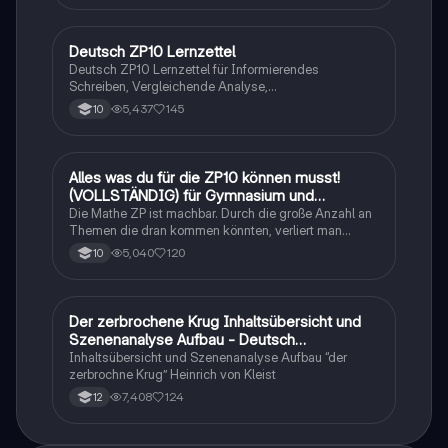
Deutsch ZP10 Lernzettel
Deutsch
Deutsch ZP10 Lernzettel für Informierendes
Schreiben, Vergleichende Analyse,
Sachtexte/Roman/Gedicht..
5,437
145
10
Alles was du für die ZP10 können musst!
Mathe
(VOLLSTÄNDIG) für Gymnasium und
Realschule
Die Mathe ZP ist machbar. Durch die große Anzahl an
Themen die dran kommen könnten, verliert man
schnell den Überblick. Also habe ich von den kleinsten
5,040
120
10
Themen bis hin zu den größten alles
zusammengefasst <3.
Der zerbrochene Krug Inhaltsübersicht und
Deutsch
Szenenanalyse Aufbau - Deutsch
Q1/Q2/Abitur
Inhaltsübersicht und Szenenanalyse Aufbau “der
zerbrochne Krug” Heinrich von Kleist
7,408
124
12