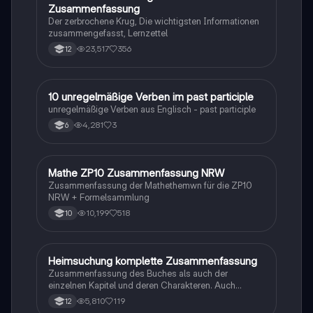
Zusammenfassung
Der zerbrochene Krug, Die wichtigsten Informationen
zusammengefasst, Lernzettel
23,517
356
12
1
10 unregelmäßige Verben im past participle
Englisch
unregelmäßige Verben aus Englisch - past participle
4,281
3
6
Mathe ZP10 Zusammenfassung NRW
Mathe
Zusammenfassung der Mathethemwn für die ZP10
NRW + Formelsammlung
10,199
518
10
Heimsuchung komplette Zusammenfassung
Deutsch
Zusammenfassung des Buches als auch der
einzelnen Kapitel und deren Charakteren. Auch
tabellarisch. Im Unterricht ohne KI erstellt
5,810
119
12