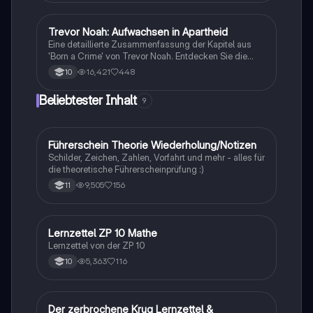
um prägnante und verständliche Texte zu erstellen.
Ideal für Schüler, die ihre Schreibfähigkeiten
verbessern möchten.
Trevor Noah: Aufwachsen in Apartheid
Englisch
Eine detaillierte Zusammenfassung der Kapitel aus
'Born a Crime' von Trevor Noah. Entdecken Sie die
Herausforderungen und Erfahrungen, die Trevor als
16,421
448
10
Kind einer gemischtrassigen Familie in Südafrika
während der Apartheid durchlebt hat. Diese
Beliebtester Inhalt
9
Zusammenfassung beleuchtet zentrale Themen wie
Rassismus, Armut und die Kraft der Bildung. Ideal für
Studierende, die sich mit den sozialen und
historischen Kontexten des Buches
Führerschein Theorie Wiederholung/Notizen
Lerntipps
auseinandersetzen möchten.
Schilder, Zeichen, Zahlen, Vorfahrt und mehr - alles für
die theoretische Führerscheinprüfung :)
9,505
156
11
Lernzettel ZP 10 Mathe
Mathe
Lernzettel von der ZP 10
5,363
116
10
Der zerbrochene Krug Lernzettel &
Deutsch