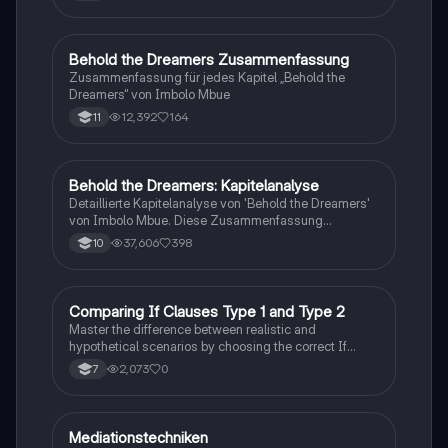
Behold the Dreamers Zusammenfassung
Englisch
Zusammenfassung für jedes Kapitel „Behold the
Dreamers“ von Imbolo Mbue
12,392
164
11
Behold the Dreamers: Kapitelanalyse
Englisch
Detaillierte Kapitelanalyse von 'Behold the Dreamers'
von Imbolo Mbue. Diese Zusammenfassung
behandelt zentrale Themen wie den nigerianischen
37,606
398
10
Traum, gesellschaftliche Kontexte und die
Herausforderungen der Einwanderung. Ideal für
Studierende, die sich mit den komplexen Themen des
Romans auseinandersetzen möchten.
C
Comparing If Clauses Type 1 and Type 2
Englisch
Master the difference between realistic and
hypothetical scenarios by choosing the correct If
Clause type.
2,073
0
7
Mediationstechniken
Englisch