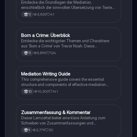
Entdecke die Grundlagen der Mediation,
einschließlich der sinnvollen Übersetzung von Texten
in verschiedene Formate wie E-Mails und
3,830
41
11
Konversationen. Lerne, wie du relevante Informationen
extrahierst und deine eigene Meinung einbringst.
Ideal für Kommunikationsstrategien und das
Schreiben von E-Mails.
Born a Crime: Überblick
Englisch
Entdecke die wichtigsten Themen und Charaktere
aus 'Born a Crime' von Trevor Noah. Diese
Zusammenfassung bietet einen tiefen Einblick in die
5,890
124
11
Erlebnisse während der Apartheid und die
Herausforderungen, die Trevor als farbiger Junge in
Südafrika meistern musste. Ideal für Schüler und
Studierende, die sich mit Rassentrennung und
Mediation Writing Guide
Englisch
persönlichen Geschichten auseinandersetzen
This comprehensive guide covers the essential
möchten.
structure and components of effective mediation
writing, including greetings, introductions, main parts,
10,300
141
10
and conclusions. Learn how to craft emails, blog
entries, reader letters, and speeches tailored to your
audience. Ideal for students looking to enhance their
English mediation skills.
Zusammenfassung & Kommentar
Englisch
Dieser Lernzettel bietet eine klare Anleitung zum
Schreiben von Zusammenfassungen und
Kommentaren im Fach Englisch. Er umfasst die
2,779
32
9
Struktur, wichtige Hinweise und nützliche Vokabeln,