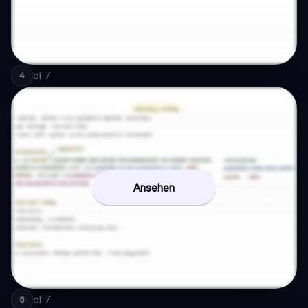
of
7
4
Ansehen
of
7
5