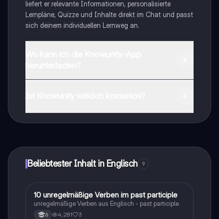
liefert er relevante Informationen, personalisierte
Lernpläne, Quizze und Inhalte direkt im Chat und passt
sich deinem individuellen Lernweg an.
Wo kann ich die Knowunity-App
herunterladen?
Du kannst die App im Google Play Store und im Apple
App Store herunterladen.
Ist Knowunity wirklich kostenlos?
Genau! Genieße kostenlosen Zugang zu Lerninhalten,
vernetze dich mit anderen Schülern und hol dir
sofortige Hilfe – alles direkt auf deinem Handy.
Beliebtester Inhalt in Englisch
9
1
10 unregelmäßige Verben im past participle
Englisch
unregelmäßige Verben aus Englisch - past participle
4,281
3
6