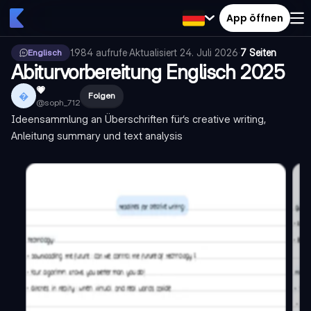
App öffnen
1.984
aufrufe
·
Aktualisiert
24. Juli 2026
·
7 Seiten
Englisch
Abiturvorbereitung Englisch 2025
💗

Folgen
@
soph_712
Ideensammlung an Überschriften für‘s creative writing,
Anleitung summary und text analysis