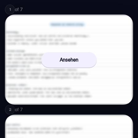
of
7
1
Ansehen
of
7
2