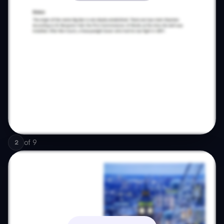
of
9
2