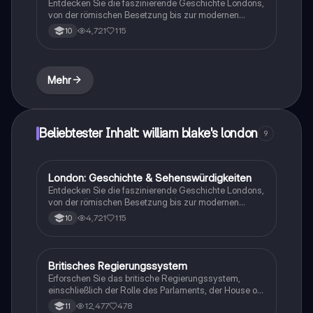
Entdecken Sie die faszinierende Geschichte Londons,
von der römischen Besetzung bis zur modernen
Metropole. Diese Präsentation behandelt wichtige
4,721
115
10
Sehenswürdigkeiten wie den Tower Bridge, Big Ben
und Buckingham Palace sowie das umfangreiche
öffentliche Verkehrsnetz. Ideal für Studierende, die
sich mit britischer Geschichte und Kultur
Mehr
auseinandersetzen möchten.
Beliebtester Inhalt: william blake's london
9
London: Geschichte & Sehenswürdigkeiten
Englisch
Entdecken Sie die faszinierende Geschichte Londons,
von der römischen Besetzung bis zur modernen
Metropole. Diese Präsentation behandelt wichtige
4,721
115
10
Sehenswürdigkeiten wie den Tower Bridge, Big Ben
und Buckingham Palace sowie das umfangreiche
öffentliche Verkehrsnetz. Ideal für Studierende, die
sich mit britischer Geschichte und Kultur
Britisches Regierungssystem
Englisch
auseinandersetzen möchten.
Erforschen Sie das britische Regierungssystem,
einschließlich der Rolle des Parlaments, der House of
Commons und House of Lords, sowie der Funktionen
12,477
478
11