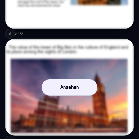
of
9
8
Ansehen