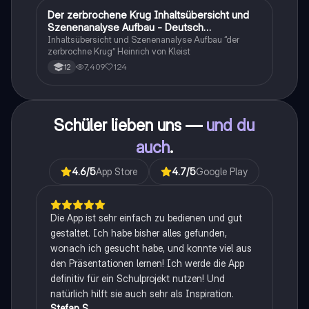
Der zerbrochene Krug Inhaltsübersicht und
Deutsch
Szenenanalyse Aufbau - Deutsch
Q1/Q2/Abitur
Inhaltsübersicht und Szenenanalyse Aufbau “der
zerbrochne Krug” Heinrich von Kleist
7,409
124
12
Schüler lieben uns —
und du
auch
.
4.6
/5
App Store
4.7
/5
Google Play
Die App ist sehr einfach zu bedienen und gut
gestaltet. Ich habe bisher alles gefunden,
wonach ich gesucht habe, und konnte viel aus
den Präsentationen lernen! Ich werde die App
definitiv für ein Schulprojekt nutzen! Und
natürlich hilft sie auch sehr als Inspiration.
Stefan S