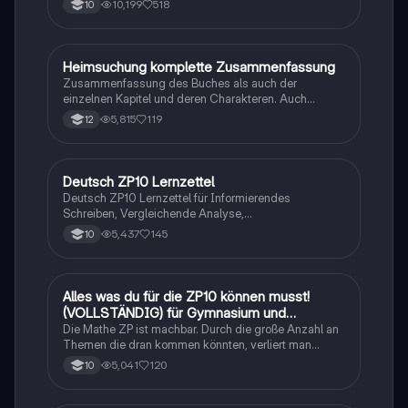
10,199
518
10
Heimsuchung komplette Zusammenfassung
Deutsch
Zusammenfassung des Buches als auch der
einzelnen Kapitel und deren Charakteren. Auch
tabellarisch. Im Unterricht ohne KI erstellt
5,815
119
12
Deutsch ZP10 Lernzettel
Deutsch
Deutsch ZP10 Lernzettel für Informierendes
Schreiben, Vergleichende Analyse,
Sachtexte/Roman/Gedicht..
5,437
145
10
Alles was du für die ZP10 können musst!
Mathe
(VOLLSTÄNDIG) für Gymnasium und
Realschule
Die Mathe ZP ist machbar. Durch die große Anzahl an
Themen die dran kommen könnten, verliert man
schnell den Überblick. Also habe ich von den kleinsten
5,041
120
10
Themen bis hin zu den größten alles
zusammengefasst <3.