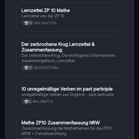
Lernzettel ZP 10 Mathe
Mathe
Lernzettel von der ZP 10
5,366
116
10
Der zerbrochene Krug Lernzettel &
Deutsch
Zusammenfassung
Der zerbrochene Krug, Die wichtigsten Informationen
zusammengefasst, Lernzettel
23,517
356
12
1
10 unregelmäßige Verben im past participle
Englisch
unregelmäßige Verben aus Englisch - past participle
4,282
3
6
Mathe ZP10 Zusammenfassung NRW
Mathe
Zusammenfassung der Mathethemwn für die ZP10
NRW + Formelsammlung