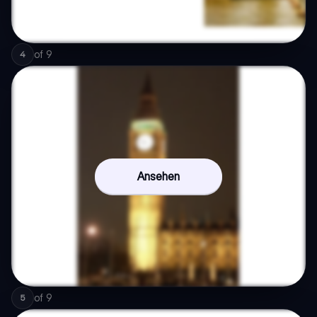
of
9
4
Ansehen
of
9
5