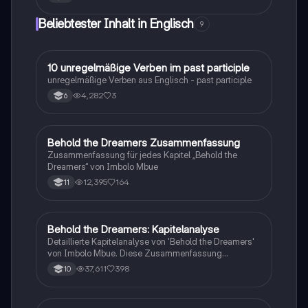
Sehenswürdigkeiten wie den Buckingham Palace, das
London Eye und Madame Tussaud's. Diese
Beliebtester Inhalt in Englisch
9
Zusammenfassung bietet einen Überblick über die
Bevölkerung, die Entwicklung der Stadt und ihre Rolle
als wichtiges Handelszentrum im Laufe der
Jahrhunderte.
1
10 unregelmäßige Verben im past participle
Englisch
unregelmäßige Verben aus Englisch - past participle
4,282
3
6
Behold the Dreamers Zusammenfassung
Englisch
Zusammenfassung für jedes Kapitel „Behold the
Dreamers“ von Imbolo Mbue
12,395
164
11
Behold the Dreamers: Kapitelanalyse
Englisch
Detaillierte Kapitelanalyse von 'Behold the Dreamers'
von Imbolo Mbue. Diese Zusammenfassung
behandelt zentrale Themen wie den nigerianischen
37,611
398
10
Traum, gesellschaftliche Kontexte und die
Herausforderungen der Einwanderung. Ideal für
Studierende, die sich mit den komplexen Themen des