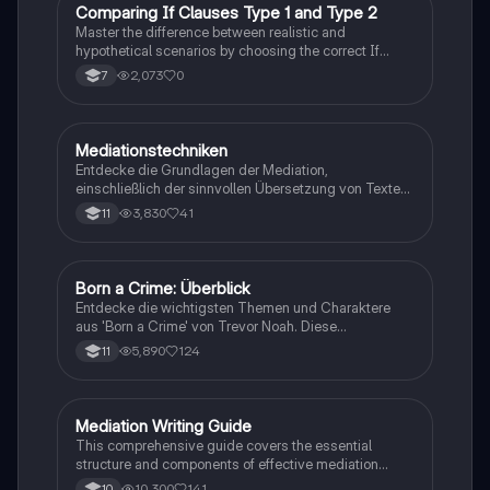
Romans auseinandersetzen möchten.
C
Comparing If Clauses Type 1 and Type 2
Englisch
Master the difference between realistic and
hypothetical scenarios by choosing the correct If
Clause type.
2,073
0
7
Mediationstechniken
Englisch
Entdecke die Grundlagen der Mediation,
einschließlich der sinnvollen Übersetzung von Texten
in verschiedene Formate wie E-Mails und
3,830
41
11
Konversationen. Lerne, wie du relevante Informationen
extrahierst und deine eigene Meinung einbringst.
Ideal für Kommunikationsstrategien und das
Schreiben von E-Mails.
Born a Crime: Überblick
Englisch
Entdecke die wichtigsten Themen und Charaktere
aus 'Born a Crime' von Trevor Noah. Diese
Zusammenfassung bietet einen tiefen Einblick in die
5,890
124
11
Erlebnisse während der Apartheid und die
Herausforderungen, die Trevor als farbiger Junge in
Südafrika meistern musste. Ideal für Schüler und
Studierende, die sich mit Rassentrennung und
Mediation Writing Guide
Englisch
persönlichen Geschichten auseinandersetzen
This comprehensive guide covers the essential
möchten.
structure and components of effective mediation
writing, including greetings, introductions, main parts,
10,300
141
10