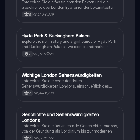
Entdecken Sie die faszinierenden Fakten und die
Geschichte des London Eye, einer der bekanntesten
Touristenattraktionen Großbritanniens. Diese
3,104
79
8
Präsentation behandelt die Konstruktion, die Nutzung
für Hochzeiten und Veranstaltungen sowie die
beeindruckende Aussicht auf London. Ideal für
Studierende der Ingenieurwissenschaften und der
Hyde Park & Buckingham Palace
Englisch
modernen britischen Kultur.
Explore the rich history and significance of Hyde Park
and Buckingham Palace, two iconic landmarks in
London. This summary covers the origins of Hyde
1,349
34
7
Park as a royal park and the architectural evolution of
Buckingham Palace, the official residence of the
British monarch. Ideal for students studying British
history and monarchy.
Wichtige London Sehenswürdigkeiten
Englisch
Entdecken Sie die bedeutendsten
Sehenswürdigkeiten Londons, einschließlich des
London Eye, dem höchsten Riesenrad Europas, und
1,441
39
7
der ikonischen Tower Bridge. Diese
Zusammenfassung bietet wichtige Informationen
über Höhe, Geschichte und Bedeutung dieser
Wahrzeichen. Ideal für Touristen und Studierende, die
Geschichte und Sehenswürdigkeiten
Englisch
mehr über Londons Architektur und Kultur erfahren
Londons
möchten.
Entdecken Sie die faszinierende Geschichte Londons,
von der Gründung als Londinium bis zur modernen
Metropole. Erfahren Sie mehr über die bedeutenden
2,291
36
7