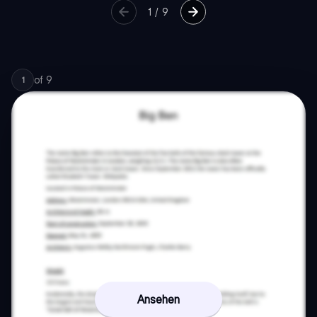
1
/
9
of
9
1
Ansehen