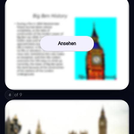
Ansehen
of
9
6