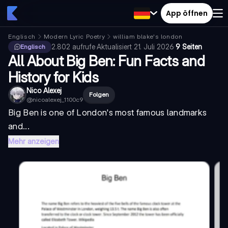
App öffnen
Englisch
Modern Lyric Poetry
william blake's london
2.802
aufrufe
·
Aktualisiert
21. Juli 2026
·
9 Seiten
Englisch
All About Big Ben: Fun Facts and
History for Kids
Nico Alexej
Folgen
@
nicoalexej_1100c9
Big Ben is one of London's most famous landmarks
and...
Mehr anzeigen