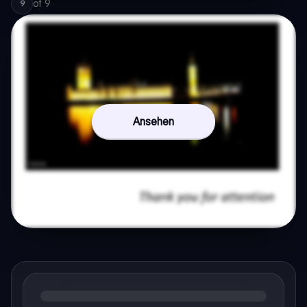
of
9
9
Ansehen