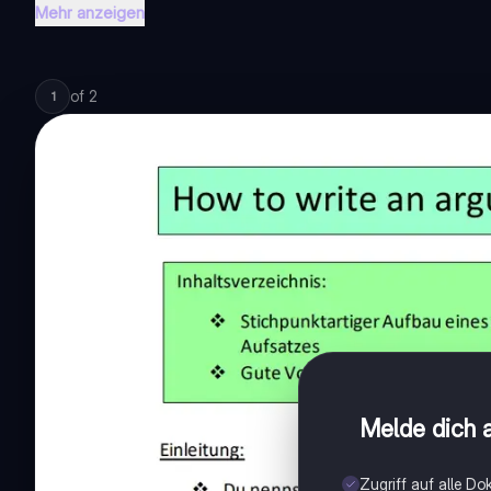
Mehr anzeigen
of
2
1
Melde dich a
Zugriff auf alle D