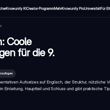
cher
Knowunity KI
Creator-Programm
Mehr
Knowunity Pro
Universität
Für El
ng
: Coole
en für die 9.
inzufügen
entativen Aufsatzes auf Englisch
, der Struktur, nützliche
 in Einleitung, Hauptteil und Schluss und gibt praktische Ti