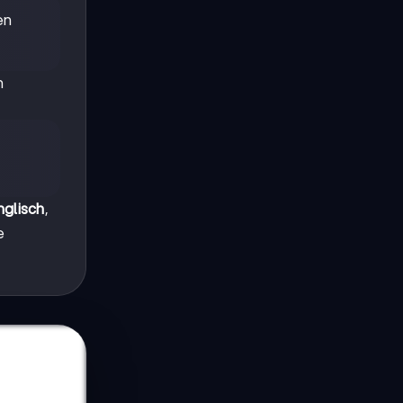
en
n
nglisch
,
e