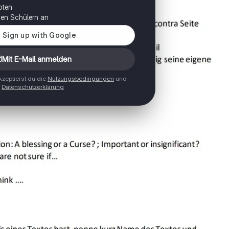
oten
onen Schülern an
Mit E-Mail anmelden
zeptierst du die
Nutzungsbedingungen
und
Datenschutzerklärung