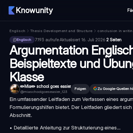
Knowunity
Fä
Englisch
Thesis Development and Structure
conclusion in writi
7.193
aufrufe
·
Aktualisiert
16. Juli 2026
·
2 Seiten
Englisch
Argumentation Englisch
Beispieltexte und Übung
Klasse
✏️Mia✏️ school goes easier
Folgen
Zu Google-Quellen h
@
miaschoolgoeseasier_123
Ein umfassender Leitfaden zum Verfassen eines
argum
Formulierungshilfen bietet. Der Leitfaden gliedert sich
Abschnitt.
• Detaillierte Anleitung zur Strukturierung eines...