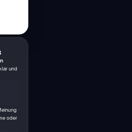
s
en
klar und
Meinung
eme oder