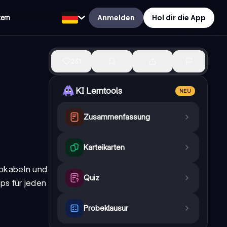
Anmelden
Hol dir die App
tern
231
KI Lerntools
NEU
Zusammenfassung
Karteikarten
 Vokabeln und
Quiz
pps für jeden
Probeklausur