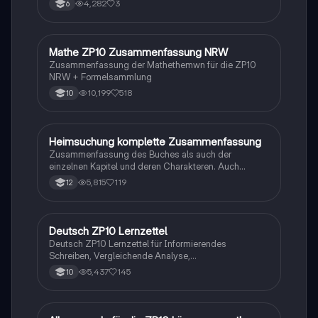
4,282
3
6
Mathe ZP10 Zusammenfassung NRW
Mathe
Zusammenfassung der Mathethemwn für die ZP10
NRW + Formelsammlung
10,199
518
10
Heimsuchung komplette Zusammenfassung
Deutsch
Zusammenfassung des Buches als auch der
einzelnen Kapitel und deren Charakteren. Auch
tabellarisch. Im Unterricht ohne KI erstellt
5,815
119
12
Deutsch ZP10 Lernzettel
Deutsch
Deutsch ZP10 Lernzettel für Informierendes
Schreiben, Vergleichende Analyse,
Sachtexte/Roman/Gedicht..
5,437
145
10