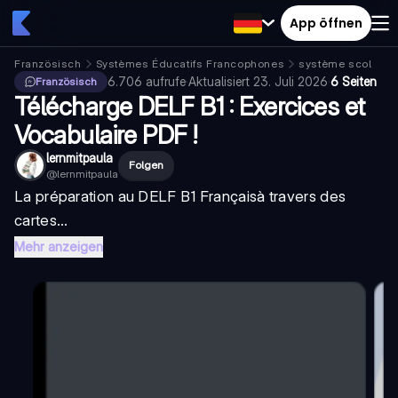
App öffnen
Französisch
Systèmes Éducatifs Francophones
système scolaire 
6.706
aufrufe
·
Aktualisiert
23. Juli 2026
·
6 Seiten
Französisch
Télécharge DELF B1 : Exercices et
Vocabulaire PDF !
lernmitpaula
Folgen
@
lernmitpaula
La préparation au
DELF B1 Français
à travers des
cartes...
Mehr anzeigen