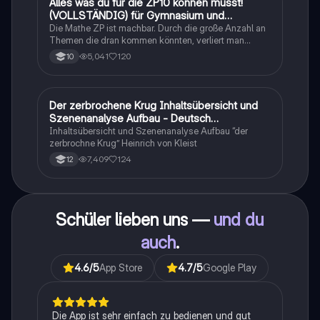
Alles was du für die ZP10 können musst!
Mathe
(VOLLSTÄNDIG) für Gymnasium und
Realschule
Die Mathe ZP ist machbar. Durch die große Anzahl an
Themen die dran kommen könnten, verliert man
schnell den Überblick. Also habe ich von den kleinsten
5,041
120
10
Themen bis hin zu den größten alles
zusammengefasst <3.
Der zerbrochene Krug Inhaltsübersicht und
Deutsch
Szenenanalyse Aufbau - Deutsch
Q1/Q2/Abitur
Inhaltsübersicht und Szenenanalyse Aufbau “der
zerbrochne Krug” Heinrich von Kleist
7,409
124
12
Schüler lieben uns —
und du
auch
.
4.6
/5
App Store
4.7
/5
Google Play
Die App ist sehr einfach zu bedienen und gut