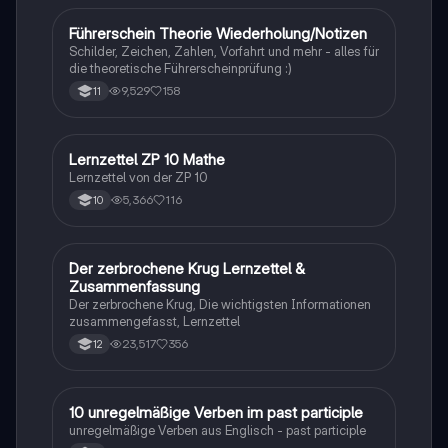
Führerschein Theorie Wiederholung/Notizen
Lerntipps
Schilder, Zeichen, Zahlen, Vorfahrt und mehr - alles für
die theoretische Führerscheinprüfung :)
9,529
158
11
Lernzettel ZP 10 Mathe
Mathe
Lernzettel von der ZP 10
5,366
116
10
Der zerbrochene Krug Lernzettel &
Deutsch
Zusammenfassung
Der zerbrochene Krug, Die wichtigsten Informationen
zusammengefasst, Lernzettel
23,517
356
12
1
10 unregelmäßige Verben im past participle
Englisch
unregelmäßige Verben aus Englisch - past participle