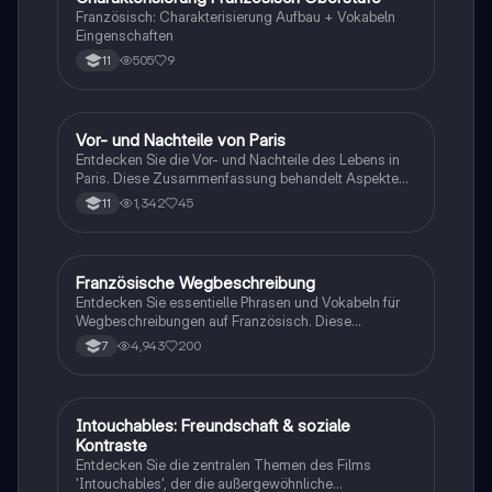
Französisch: Charakterisierung Aufbau + Vokabeln
Eingenschaften
505
9
11
Vor- und Nachteile von Paris
Französisch
Entdecken Sie die Vor- und Nachteile des Lebens in
Paris. Diese Zusammenfassung behandelt Aspekte
wie kulturelle Angebote, Lebensqualität,
1,342
45
11
Verkehrsanbindung, Sicherheit und die Unterschiede
zwischen Stadt und Umland. Ideal für Studierende,
die sich mit urbanen Lebensbedingungen
auseinandersetzen möchten.
Französische Wegbeschreibung
Französisch
Entdecken Sie essentielle Phrasen und Vokabeln für
Wegbeschreibungen auf Französisch. Diese
Zusammenstellung umfasst wichtige Ausdrücke, die
4,943
200
7
Ihnen helfen, sich in französischsprachigen Ländern
zurechtzufinden, sowie eine praktische Übung zur
Anwendung des Gelernten.
Intouchables: Freundschaft & soziale
Französisch
Kontraste
Entdecken Sie die zentralen Themen des Films
'Intouchables', der die außergewöhnliche