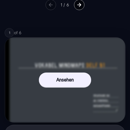
1
/
6
of
6
1
Ansehen