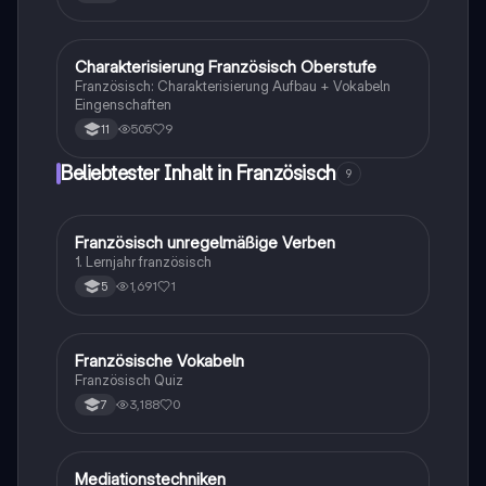
Charakterisierung Französisch Oberstufe
Französisch
Französisch: Charakterisierung Aufbau + Vokabeln
Eingenschaften
505
9
11
Beliebtester Inhalt in Französisch
9
F
Französisch unregelmäßige Verben
Französisch
1. Lernjahr französisch
1,691
1
5
F
Französische Vokabeln
Französisch
Französisch Quiz
3,188
0
7
Mediationstechniken
Englisch