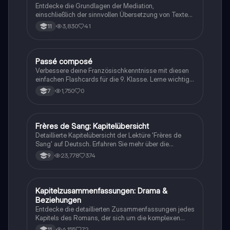
Entdecke die Grundlagen der Mediation,
einschließlich der sinnvollen Übersetzung von Texten
in verschiedene Formate wie E-Mails und
3,830
41
11
Konversationen. Lerne, wie du relevante Informationen
extrahierst und deine eigene Meinung einbringst.
Ideal für Kommunikationsstrategien und das
Schreiben von E-Mails.
P
Passé composé
Französisch
Verbessere deine Französischkenntnisse mit diesen
einfachen Flashcards für die 9. Klasse. Lerne wichtige
Konzepte spielerisch!
1,750
0
7
Frères de Sang: Kapitelübersicht
Französisch
Detaillierte Kapitelübersicht der Lektüre 'Frères de
Sang' auf Deutsch. Erfahren Sie mehr über die
dramatischen Ereignisse, die Brice und seine Familie
23,778
374
9
betreffen, sowie die Ermittlungen von Martin zur
Aufklärung der Unschuld seines Bruders. Ideal für
Schüler und Studierende, die sich auf Prüfungen
vorbereiten oder die Handlung besser verstehen
Kapitelzusammenfassungen: Drama &
Französisch
möchten.
Beziehungen
Entdecke die detaillierten Zusammenfassungen jedes
Kapitels des Romans, der sich um die komplexen
Beziehungen und Konflikte zwischen Sacha, Jade,
6,155
72
11