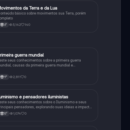
ovimentos da Terra e da Lua
Geografia
onteúdo básico sobre movimentos sua Terra, porém
ompleto
3,142
140
6°
rimeira guerra mundial
História
este seus conhecimentos sobre a primeira guerra
undial, causas da primeira guerra mundial e
onsequências da Primeira Guerra Mundial, fases da
rimeira guerra mundial
2,811
0
9°
luminismo e pensadores iluministas
História
este seus conhecimentos sobre o Iluminismo e seus
rincipais pensadores, explorando suas ideias e impacto
istórico.
1,074
0
8°