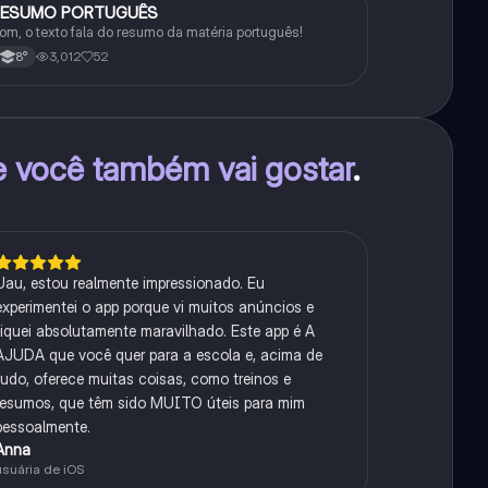
RESUMO PORTUGUÊS
Português
om, o texto fala do resumo da matéria português!
3,012
52
8°
e você também vai gostar
.
Uau, estou realmente impressionado. Eu
experimentei o app porque vi muitos anúncios e
fiquei absolutamente maravilhado. Este app é A
AJUDA que você quer para a escola e, acima de
tudo, oferece muitas coisas, como treinos e
resumos, que têm sido MUITO úteis para mim
pessoalmente.
Anna
usuária de iOS