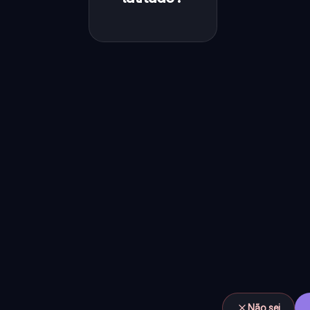
de um
ponto na
superfície
da Terra
até a
Linha do
Equador,
medida
em graus
para
Norte ou
Sul.
Não sei