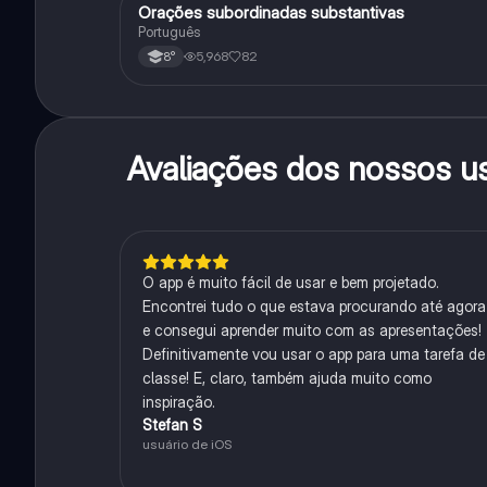
Orações subordinadas substantivas
Português
Português
5,968
82
8°
Avaliações dos nossos u
O app é muito fácil de usar e bem projetado.
Encontrei tudo o que estava procurando até agora
e consegui aprender muito com as apresentações!
Definitivamente vou usar o app para uma tarefa de
classe! E, claro, também ajuda muito como
inspiração.
Stefan S
usuário de iOS