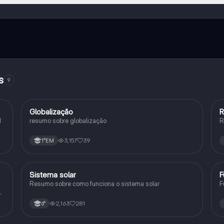
e ao nosso companheiro de IA. Para desbloquear determinadas
ity Pro.
s
9
Globalização
R
Geografia
1
resumo sobre globalização
R
3,157
39
1°EM
Sistema solar
F
Geografia
Resumo sobre como funciona o sistema solar
F
a
2,163
281
6°