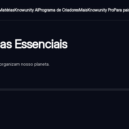
Matérias
Knowunity AI
Programa de Criadores
Mais
Knowunity Pro
Para pai
as Essenciais
e organizam nosso planeta.
 da Terra até a Linha do Equador, medida em graus para Norte ou S
cie da Terra até o Meridiano de Greenwich, medida em graus para 
que divide a Terra em Hemisfério Norte e Hemisfério Sul, sendo o m
 imaginária que divide a Terra em Hemisfério Leste e Hemisfério 
 sistema de coordenadas que permite localizar qualquer ponto ex