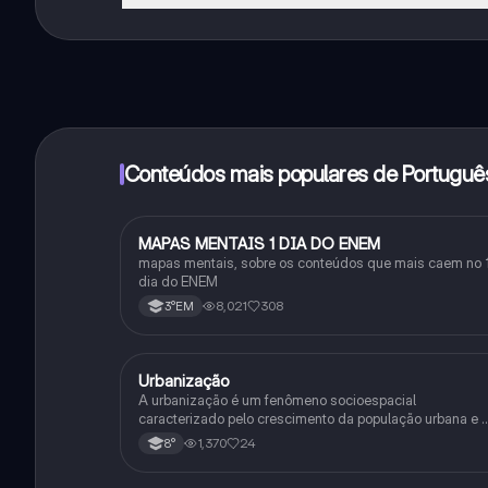
Sim, tem acesso gratuito ao conteúdo da aplicação 
funcionalidades da aplicação, pode adquirir o Knowun
Conteúdos mais populares de Portuguê
MAPAS MENTAIS 1 DIA DO ENEM
Português
mapas mentais, sobre os conteúdos que mais caem no 
dia do ENEM
8,021
308
3°EM
Urbanização
Geografia
A urbanização é um fenômeno socioespacial
caracterizado pelo crescimento da população urbana e 
expansão do urbano. Industrialização e êxodo rural são
1,370
24
8°
suas principais causas.