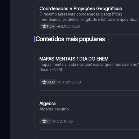
Coordenadas e Projeções Geográficas
Geografia
O resumo apresenta coordenadas geográficas
(meridianos, paralelos, longitude e latitude) e tipos de
projeções cartográficas (projeção cilíndrica, azimutal etc
2,183
203
1°EM
Conteúdos mais populares
9
MAPAS MENTAIS 1 DIA DO ENEM
Português
mapas mentais, sobre os conteúdos que mais caem no 
dia do ENEM
8,021
308
3°EM
Álgebra
Matematica
Álgebra: resumo
3,251
65
7°