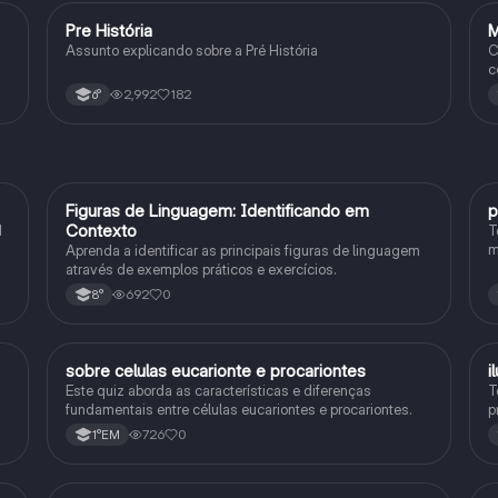
Pre História
M
Geografia
Assunto explicando sobre a Pré História
C
c
).
2,992
182
6°
F
Figuras de Linguagem: Identificando em
p
Português
Contexto
1
T
m
Aprenda a identificar as principais figuras de linguagem
c
através de exemplos práticos e exercícios.
p
692
0
8°
sobre celulas eucarionte e procariontes
i
Biologia
Este quiz aborda as características e diferenças
T
fundamentais entre células eucariontes e procariontes.
p
h
726
0
1°EM