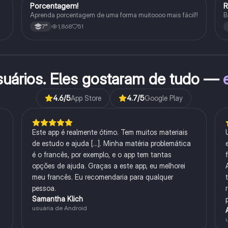
Porcentagem!
Matematica
Aprenda porcentagem de uma forma muitoooo mais fácil!!
B
1,868
51
7°
suários. Eles gostaram de tudo —
4.6
/5
App Store
4.7
/5
Google Play
Este app é realmente ótimo. Tem muitos materiais
de estudo e ajuda [...]. Minha matéria problemática
é o francês, por exemplo, e o app tem tantas
opções de ajuda. Graças a este app, eu melhorei
meu francês. Eu recomendaria para qualquer
pessoa.
Samantha Klich
usuária de Android