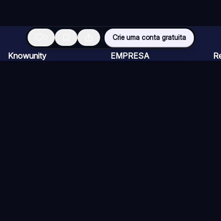
0
Crie uma conta gratuita
Knowunity
EMPRESA
R
Página inicial
CARREIRAS
Vi
Suporte
Programa de Criadores
Ch
Segurança
Kit de imprensa
Ca
Entrar
Qu
Áreas de conhecimento
Re
Si
ios)
Diretrizes
Termos de Uso (Knower)
Política de Cancelamento
Co