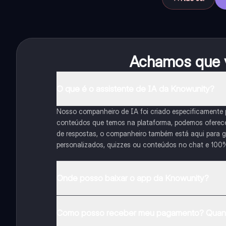
Achamos que v
O que é o assistente de IA da Knowunity?
Nosso companheiro de IA foi criado especificamente
conteúdos que temos na plataforma, podemos oferecer 
de respostas, o companheiro também está aqui para gu
personalizados, quizzes ou conteúdos no chat e 100
Onde posso baixar o app da Knowunity?
Pode descarregar a aplicação na Google Play Store e 
Como posso receber meu pagamento? Quant