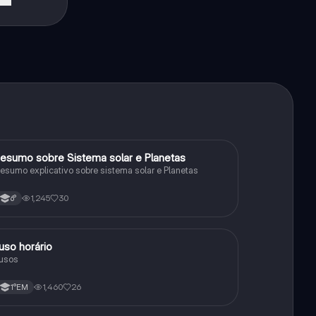
esumo sobre Sistema solar e Planetas
Geografia
esumo explicativo sobre sistema solar e Planetas
1,245
30
6°
uso horário
Geografia
usos
1,460
26
1°EM