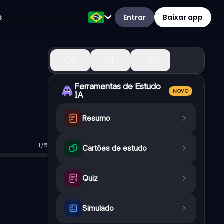
Entrar
Baixar app
s
0
Ferramentas de Estudo
NOVO
IA
Resumo
1
/
5
ul.
Cartões de estudo
Leste ou Oeste.
arco zero da latitude.
Quiz
Oeste, sendo o marco zero da longitude.
ato na superfície da Terra.
Simulado