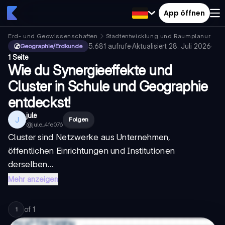
App öffnen
Erd- und Geowissenschaften
Stadtentwicklung und Raumplanung
5.681
aufrufe
·
Aktualisiert
28. Juli 2026
·
Geographie/Erdkunde
1 Seite
Wie du Synergieeffekte und
Cluster in Schule und Geographie
entdeckst!
jule
J
Folgen
@
jule_4fe076
Cluster sind Netzwerke aus Unternehmen,
öffentlichen Einrichtungen und Institutionen
derselben...
Mehr anzeigen
of
1
1