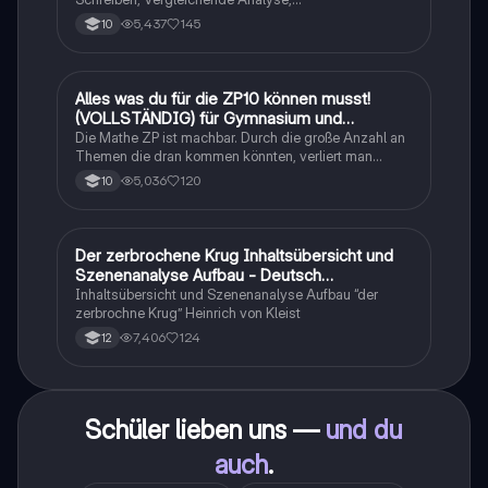
Sachtexte/Roman/Gedicht..
5,437
145
10
Alles was du für die ZP10 können musst!
Mathe
(VOLLSTÄNDIG) für Gymnasium und
Realschule
Die Mathe ZP ist machbar. Durch die große Anzahl an
Themen die dran kommen könnten, verliert man
schnell den Überblick. Also habe ich von den kleinsten
5,036
120
10
Themen bis hin zu den größten alles
zusammengefasst <3.
Der zerbrochene Krug Inhaltsübersicht und
Deutsch
Szenenanalyse Aufbau - Deutsch
Q1/Q2/Abitur
Inhaltsübersicht und Szenenanalyse Aufbau “der
zerbrochne Krug” Heinrich von Kleist
7,406
124
12
Schüler lieben uns —
und du
auch
.