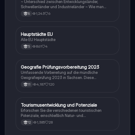
~ Unterschied zwischen Entwicklungsländer,
Schwellenländer und Industrieländer ~ Wie man
gegen die Disparitäten kämpfen sollte
1,243
6
8
H
Hauptstädte EU
Geographie/Erdkunde
Alle EU Hauptstädte
861
4
5
Geografie Prüfungsvorbereitung 2023
Geographie/Erdkunde
Umfassende Vorbereitung auf die mündliche
Geografieprüfung 2023 in Sachsen. Diese
Zusammenstellung deckt alle relevanten Themen ab,
4,187
120
11
darunter Windbildung, globale Disparitäten,
Bevölkerungsstrukturen, Klimazonen,
landwirtschaftliche Typen und mehr. Ideal für
Studierende, die sich auf ihre Prüfungen vorbereiten
Tourismusentwicklung und Potenziale
Geographie/Erdkunde
möchten.
Erforschen Sie die verschiedenen touristischen
Potenziale, einschließlich Natur- und
Kulturraumpotenzial, sowie das
1,385
28
12
Wachstumszyklusmodell von Richard Butler. Diese
Zusammenfassung behandelt die Phasen der