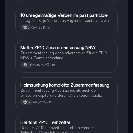
1
10 unregelmäßige Verben im past participle
Englisch
unregelmäßige Verben aus Englisch - past participle
4,281
3
6
Mathe ZP10 Zusammenfassung NRW
Mathe
Zusammenfassung der Mathethemwn für die ZP10
NRW + Formelsammlung
10,197
518
10
Heimsuchung komplette Zusammenfassung
Deutsch
Zusammenfassung des Buches als auch der
einzelnen Kapitel und deren Charakteren. Auch
tabellarisch. Im Unterricht ohne KI erstellt
5,799
118
12
Deutsch ZP10 Lernzettel
Deutsch
Deutsch ZP10 Lernzettel für Informierendes
Schreiben, Vergleichende Analyse,