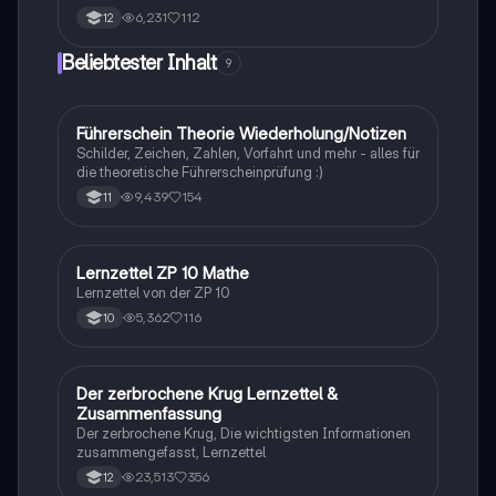
Entwicklung und Bewertung der Nachhaltigkeit.
6,231
112
12
Analysiert werden die ökonomischen, sozialen und
ökologischen Aspekte des Tourismus in Botswana.
Beliebtester Inhalt
9
Ideal für Oberstufenschüler, die sich auf Erdkunde-
Klausuren vorbereiten. Note: 13.
Führerschein Theorie Wiederholung/Notizen
Lerntipps
Schilder, Zeichen, Zahlen, Vorfahrt und mehr - alles für
die theoretische Führerscheinprüfung :)
9,439
154
11
Lernzettel ZP 10 Mathe
Mathe
Lernzettel von der ZP 10
5,362
116
10
Der zerbrochene Krug Lernzettel &
Deutsch
Zusammenfassung
Der zerbrochene Krug, Die wichtigsten Informationen
zusammengefasst, Lernzettel
23,513
356
12