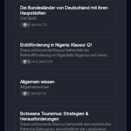
Tourismusentwicklung, die Auswirkungen auf die
Umwelt und Gesellschaft sowie die
D
Die Bundesländer von Deutschland mit ihren
Geographie/Erdkunde
Herausforderungen und Chancen im Tourismussektor.
Haupstädten
Ideal für Studierende der Tourismuswissenschaften.
Viel Spaß.
904
3
5
Erdölförderung in Nigeria: Klausur Q1
Geographie/Erdkunde
Diese umfassende Klausur behandelt die
Rohstoffförderung im Nigerdelta Nigerias und deren
Auswirkungen auf globale Disparitäten. Enthalten sind
3,084
39
12
Aufgaben zur wirtschaftlichen Entwicklung, den
demographischen Herausforderungen und den
sozialen Konflikten im Zusammenhang mit der
Erdölförderung. Ideal für Erdkunde-Studierende, die
A
Allgemein wissen
Geographie/Erdkunde
sich auf Prüfungen vorbereiten. Note: 13 Punkte.
Allgemeinwissen
762
8
7
Botswana Tourismus: Strategien &
Geographie/Erdkunde
Herausforderungen
Diese umfassende Klausur behandelt das touristische
Potenzial Botsuanas, einschließlich der Lokalisierung,