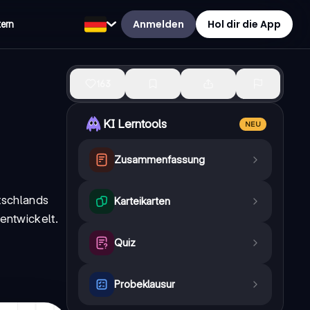
Anmelden
Hol dir die App
tern
163
KI Lerntools
NEU
Zusammenfassung
tschlands
Karteikarten
entwickelt.
Quiz
Probeklausur