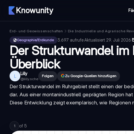
Knowunity
Fä
Erd- und Geowissenschaften
Die Industrielle und Agrarische Rev
3.697
aufrufe
·
Aktualisiert
29. Juli 2026
·
5
Geographie/Erdkunde
Der Strukturwandel im 
Überblick
Lilly
L
Folgen
Zu Google-Quellen hinzufügen
@
lilly.sche
Der
Strukturwandel im Ruhrgebiet
stellt einen der be
dar. Aus einer montanindustriell geprägten Region hat
Diese Entwicklung zeigt exemplarisch, wie Regionen mi
of
5
1