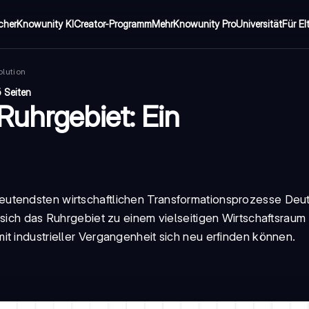
cher
Knowunity KI
Creator-Programm
Mehr
Knowunity Pro
Universität
Für El
olution
 Seiten
Ruhrgebiet: Ein
deutendsten wirtschaftlichen Transformationsprozesse Deu
 sich das Ruhrgebiet zu einem vielseitigen Wirtschaftsraum 
t industrieller Vergangenheit sich neu erfinden können.