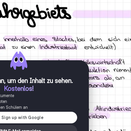
n, um den Inhalt zu sehen
.
Kostenlos!
okumente
oten
onen Schülern an