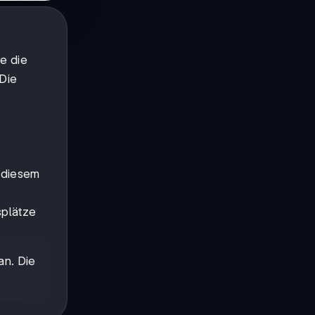
e die
 Die
n diesem
splätze
an. Die