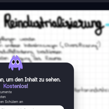
n, um den Inhalt zu sehen
.
Kostenlos!
okumente
oten
onen Schülern an