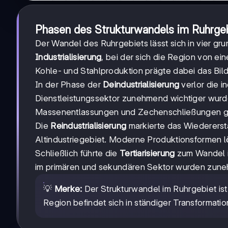
Phasen des Strukturwandels im Ruhrge
Der Wandel des Ruhrgebiets lässt sich in vier gr
Industrialisierung
, bei der sich die Region von ei
Kohle- und Stahlproduktion prägte dabei das Bil
In der Phase der
Deindustrialisierung
verlor die i
Dienstleistungssektor zunehmend wichtiger wur
Massenentlassungen und Zechenschließungen g
Die
Reindustrialisierung
markierte das Wiederersta
Altindustriegebiet. Moderne Produktionsformen lö
Schließlich führte die
Tertiarisierung
zum Wandel in
im primären und sekundären Sektor wurden zunehm
💡
Merke:
Der Strukturwandel im Ruhrgebiet ist
Region befindet sich in ständiger Transformatio