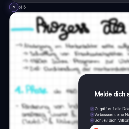
of
5
2
Melde dich a
Zugriff auf alle D
Verbessere deine N
Schließ dich Milli