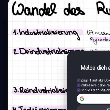
Melde dich a
Zugriff auf alle D
Verbessere deine N
Schließ dich Milli