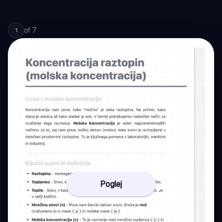
of
7
1
Poglej