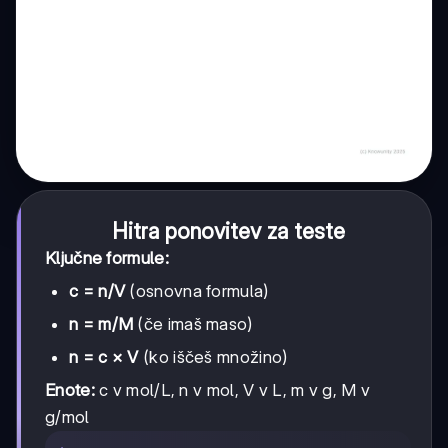
Hitra ponovitev za teste
Ključne formule:
c = n/V
(osnovna formula)
n = m/M
(če imaš maso)
n = c × V
(ko iščeš množino)
Enote:
c v mol/L, n v mol, V v L, m v g, M v
g/mol