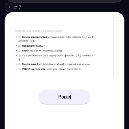
of
7
7
Poglej