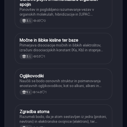
spojin
Ponovitev in poglobljeno razumevanje vezav v
organskih molekulah, hibridizacije in IUPAC
nomenklature za kompleksnejše spojine.
65
0
3. l.
Močne in šibke kisline ter baze
Kemija
Primerjava disociacije močnih in šibkih elektrolitov,
izračuni disociacijskih konstant (Ka, Kb) in stopnje
disociacije.
53
1
3. l.
Ogljikovodiki
Kemija
Naučili se bodo osnovnih struktur in poimenovanja
enostavnih ogljikovodikov, kot so alkani, alkeni in
alkini, ter njihove vire.
148
1
9. r.
Zgradba atoma
Kemija
Razumeli bodo, da je atom sestavljen iz jedra (protoni,
nevtroni) in elektronske ovojnice (elektroni), ter
spoznali njihove naboje in mase.