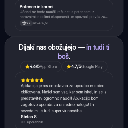
Potence in koreni
Matematika
Učenci se bodo naučili računati s potencami z
naravnimi in celimi eksponenti ter spoznali pravila za
računanje z njimi. Obravnavali bodo kvadratne in
240
6
9. r.
kubične korene ter delno korenjenje in racionalizacijo
imenovalca.
Dijaki nas obožujejo —
in tudi ti
boš
.
4.6
/5
App Store
4.7
/5
Google Play
Aplikacija je res enostavna za uporabo in dobro
oblikovana. Našel sem vse, kar sem iskal, in se iz
predstavitev ogromno naučil! Aplikacijo bom
zagotovo uporabil za razredno nalogo! In
seveda mi je tudi super vir navdiha.
Stefan S
iOS uporabnik