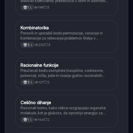
določali koeficiente, presečišča z osmi in lastnosti
(naraščanje/padanje).
198
3
1. l.
Kombinatorika
Matematika
Ponovili in uporabili bodo permutacije, variacije in
kombinacije za reševanje problemov štetja v
verjetnosti.
232
3
3. l.
Racionalne funkcije
Matematika
Preučevali bodo asimptote (navpične, vodoravne,
poševne), ničle, pole in risanje grafov racionalnih
funkcij.
127
2
3. l.
Celično dihanje
Biologija
Razumeli bomo, kako celice razgrajujejo organske
molekule, kot je glukoza, da sprostijo energijo za
svoje delovanje.
146
2
1. l.