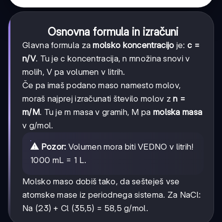
Osnovna formula in izračuni
Glavna formula za
molsko koncentracijo
je:
c =
n/V
. Tu je c koncentracija, n množina snovi v
molih, V pa volumen v litrih.
Če pa imaš podano maso namesto molov,
moraš najprej izračunati število molov z
n =
m/M
. Tu je m masa v gramih, M pa
molska masa
v g/mol.
⚠️ Pozor:
Volumen mora biti VEDNO v litrih!
1000 mL = 1 L.
Molsko maso dobiš tako, da sešteješ vse
atomske mase iz periodnega sistema. Za NaCl:
Na (23) + Cl (35,5) = 58,5 g/mol.