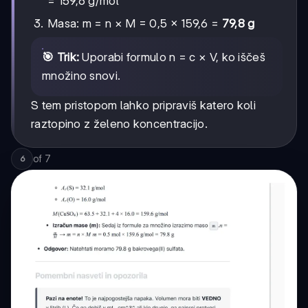
= 159,6 g/mol
Masa: m = n × M = 0,5 × 159,6 =
79,8 g
🎯 Trik:
Uporabi formulo n = c × V, ko iščeš
množino snovi.
S tem pristopom lahko pripraviš katero koli
raztopino z želeno koncentracijo.
of
7
6