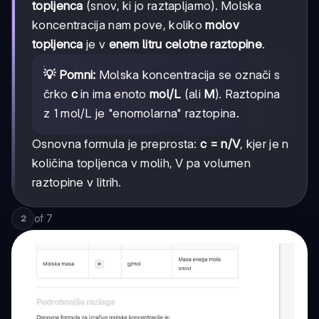
topljenca
(snov, ki jo raztapljamo). Molska
koncentracija nam pove, koliko
molov
topljenca
je v
enem litru celotne raztopine
.
💡 Pomni:
Molska koncentracija se označi s
črko
c
in ima enoto
mol/L
(ali
M
). Raztopina
z 1 mol/L je "enomolarna" raztopina.
Osnovna formula je preprosta:
c = n/V
, kjer je n
količina topljenca v molih, V pa volumen
raztopine v litrih.
of
7
2