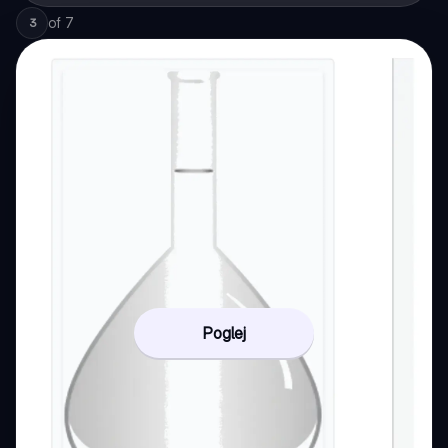
of
7
3
Poglej