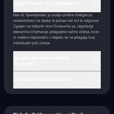
Kaj je Knowunity AI spremljevalec?
Naš AI Spremljevalec je orodje umetne inteligence,
osredotočeno na dijake, ki ponuja več kot le odgovore.
Zgrajen na milijonih virov Knowunity-ja, zagotavlja
relevantne informacije, prilagojene načrte učenja, kvize
in vsebino neposredno v klepetu ter se prilagaja tvoji
individualni poti učenja.
Kje lahko prenesem aplikacijo
Knowunity?
Aplikacijo lahko preneseš iz Google Play Store ali Apple
App Store.
Je Knowunity res brezplačen?
Tako je! Uživaj v brezplačnem dostopu do učnih vsebin,
se povezuj s sošolci in dobi takojšnjo pomoč – vse na
dosegu roke.