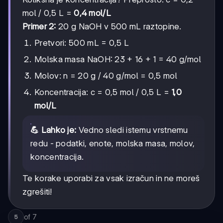
mol / 0,5 L =
0,4 mol/L
Primer 2:
20 g NaOH v 500 mL raztopine.
Pretvori: 500 mL = 0,5 L
Molska masa NaOH: 23 + 16 + 1 = 40 g/mol
Molov: n = 20 g / 40 g/mol = 0,5 mol
Koncentracija: c = 0,5 mol / 0,5 L =
1,0
mol/L
💪 Lahko je:
Vedno sledi istemu vrstnemu
redu - podatki, enote, molska masa, molov,
koncentracija.
Te korake uporabi za vsak izračun in ne moreš
zgrešiti!
of
7
5