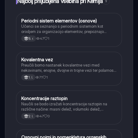
Najbolj priljubljena vsebina pri Kemija
9
Periodni sistem elementov (osnove)
Kemija
Učenci se seznanijo s periodnim sistemom kot
orodjem za organizacijo elementov, prepoznajo
periode in skupine ter razliko med kovinami in
47
1
8. r.
nekovinami.
Kovalentna vez
Kemija
Preučili bomo nastanek kovalentne vezi med
nekovinami, enojne, dvojne in trojne vezi ter polarnost
vezi.
71
1
1. l.
Koncentracije raztopin
Kemija
Naučili se bodo izražati koncentracije raztopin na
različne načine: masni delež, volumski delež,
množinska koncentracija in masna koncentracija.
47
0
2. l.
Osnovni pojmi in nomenklatura organskih
Kemija