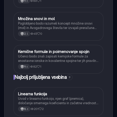
86
1
9. r.
Množina snovi in mol
Kemija
Poglobljeno bodo razumeli koncept množine snovi
(mol) in Avogadrovega števila ter izvajali preračune
med maso, množino in številom delcev.
45
0
2. l.
Kemične formule in poimenovanje spojin
Kemija
Učenci bodo znali zapisati kemijske formule za
enostavne ionske in kovalentne spojine ter jih pravilno
poimenovati po osnovnih pravilih.
82
1
9. r.
Najbolj priljubljena vsebina
9
Linearna funkcija
Matematika
Uvod v linearno funkcijo, njen graf (premica),
določanje smernega koeficienta in začetne vrednosti.
Učenci bodo znali narisati graf linearne funkcije.
201
2
8. r.