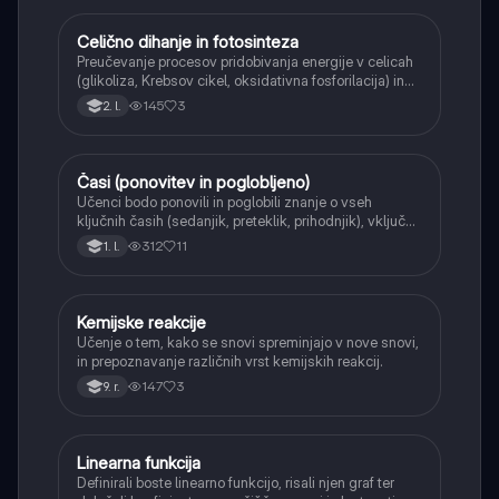
Celično dihanje in fotosinteza
Naravoslovje
Preučevanje procesov pridobivanja energije v celicah
(glikoliza, Krebsov cikel, oksidativna fosforilacija) in
pretvorbe svetlobne energije v kemično energijo
145
3
2. l.
(fotosinteza).
Časi (ponovitev in poglobljeno)
Angleščina
Učenci bodo ponovili in poglobili znanje o vseh
ključnih časih (sedanjik, preteklik, prihodnjik), vključno
s Perfect tenses (Present Perfect Continuous, Past
312
11
1. l.
Perfect, Future Perfect) in njihovo uporabo.
Kemijske reakcije
Naravoslovje
Učenje o tem, kako se snovi spreminjajo v nove snovi,
in prepoznavanje različnih vrst kemijskih reakcij.
147
3
9. r.
Linearna funkcija
Matematika
Definirali boste linearno funkcijo, risali njen graf ter