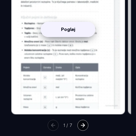
Poglej
1
/
7