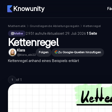
Knowunity
Fä
Mathematik
Grundlegende Ableitungsregeln
Kettenregel
2.931
aufrufe
·
Aktualisiert
29. Juli 2026
·
1 Seite
Mathe
Kettenregel
Klara
Folgen
Zu Google-Quellen hinzufügen
@
klara_abi22
Kettenregel anhand eines Beispiels erklärt
of
1
1