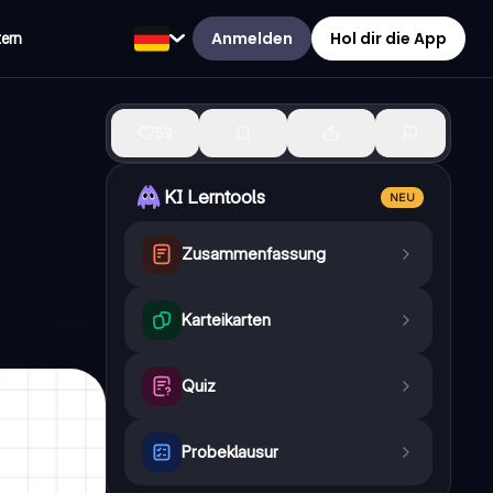
Anmelden
Hol dir die App
tern
59
KI Lerntools
NEU
Zusammenfassung
Karteikarten
Quiz
Probeklausur