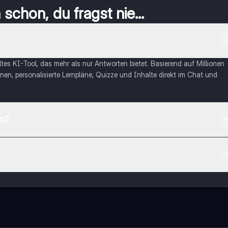
schon, du fragst nie...
eltes KI-Tool, das mehr als nur Antworten bietet. Basierend auf Millionen
nen, personalisierte Lernpläne, Quizze und Inhalte direkt im Chat und
en?
App Store herunterladen.
rnetze dich mit anderen Schülern und hol dir sofortige Hilfe – alles dir