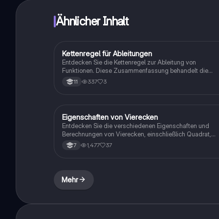
Ähnlicher Inhalt
Kettenregel für Ableitungen
Mathe
Entdecken Sie die Kettenregel zur Ableitung von
Funktionen. Diese Zusammenfassung behandelt die
Schritte zur Anwendung der Regel, Beispiele für einfach
337
3
11
Funktionen, e-Funktionen und Wurzelfunktionen. Ideal f
Studierende, die die Differentiation vertiefen möchten.
Eigenschaften von Vierecken
Mathe
Entdecken Sie die verschiedenen Eigenschaften und
Berechnungen von Vierecken, einschließlich Quadrat,
Rechteck, Parallelogramm und Trapez. Diese Übersicht
1,477
37
7
behandelt die Symmetrieachsen, Winkelsummen und
Flächeninhalte der verschiedenen Vierecksarten. Ideal
für Geometrie-Studierende und zur Vorbereitung auf
Prüfungen.
Mehr