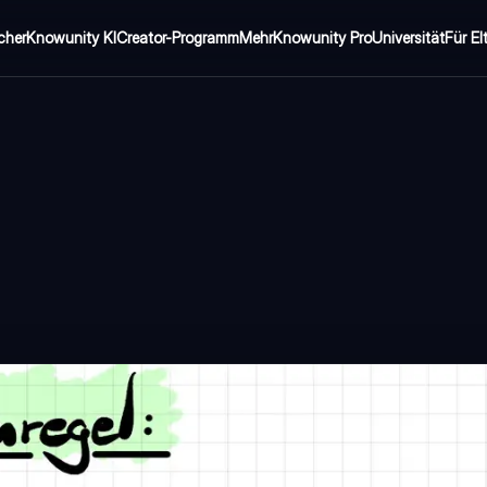
cher
Knowunity KI
Creator-Programm
Mehr
Knowunity Pro
Universität
Für El