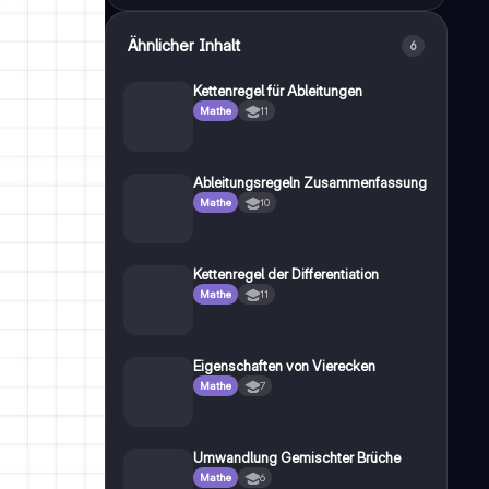
Ähnlicher Inhalt
6
Kettenregel für Ableitungen
Mathe
11
Ableitungsregeln Zusammenfassung
Mathe
10
Kettenregel der Differentiation
Mathe
11
Eigenschaften von Vierecken
Mathe
7
Umwandlung Gemischter Brüche
Mathe
6