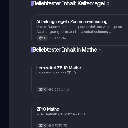
Beliebtester Inhalt: Kettenregel
3
Ableitungsregeln Zusammenfassung
Mathe
Diese Zusammenfassung behandelt die wichtigsten
Ableitungsregeln in der Differentialrechnung,
einschließlich der Kettenregel, Produktregel und höherer
1,091
14
10
Ableitungen. Erfahren Sie, wie man Ableitungen von
Funktionen wie Potenzen, Brüchen, Wurzeln, Exponential
Beliebtester Inhalt in Mathe
9
und Logarithmusfunktionen sowie trigonometrischen
Funktionen wie Sinus und Kosinus berechnet. Ideal für
Studierende, die sich auf Prüfungen vorbereiten oder ihr
Verständnis der Differentiation vertiefen möchten.
Lernzettel ZP 10 Mathe
Mathe
Lernzettel von der ZP 10
5,363
116
10
ZP10 Mathe
Mathe
Alle Themen der Mathe ZP 10
3,953
75
10