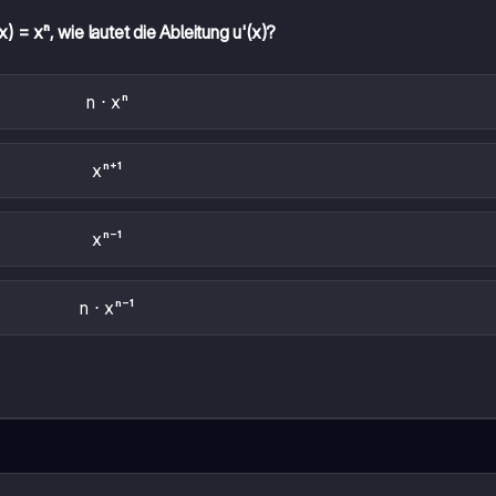
) = xⁿ, wie lautet die Ableitung u'(x)?
n ⋅ xⁿ
xⁿ⁺¹
xⁿ⁻¹
n ⋅ xⁿ⁻¹