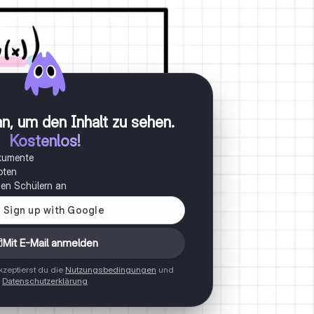
n, um den Inhalt zu sehen
.
Kostenlos!
okumente
oten
onen Schülern an
Mit E-Mail anmelden
zeptierst du die
Nutzungsbedingungen
und
Datenschutzerklärung