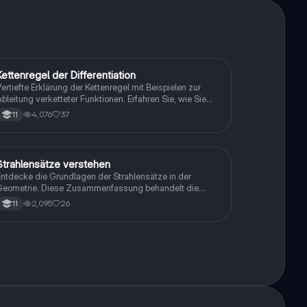
Kettenregel der Differentiation
Mathe
ertiefte Erklärung der Kettenregel mit Beispielen zur
bleitung verketteter Funktionen. Erfahren Sie, wie Sie
ie Ableitungsregel effektiv anwenden und die Schritte
4,076
37
11
ur Bestimmung von u und v verstehen. Ideal für
tudierende der Mathematik und Naturwissenschaften.
Strahlensätze verstehen
Mathe
ntdecke die Grundlagen der Strahlensätze in der
Geometrie. Diese Zusammenfassung behandelt die
ormeln, die Geschichte des Strahlensatzes, sowie
2,095
26
11
raktische Übungsaufgaben zur Anwendung. Ideal für
chüler, die sich auf Prüfungen vorbereiten oder ihr
issen vertiefen möchten.