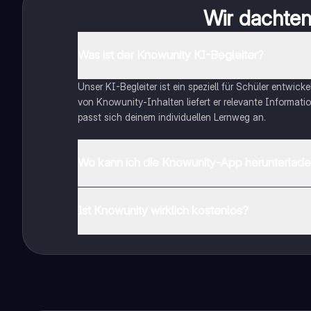
Wir dachten 
Was ist der Knowunity KI-Begleiter?
Unser KI-Begleiter ist ein speziell für Schüler entwick
von Knowunity-Inhalten liefert er relevante Informatio
passt sich deinem individuellen Lernweg an.
Wo kann ich die Knowunity-App herunterlad
Du kannst die App im Google Play Store und im Apple 
Ist Knowunity wirklich kostenlos?
Genau! Genieße kostenlosen Zugang zu Lerninhalten, ve
auf deinem Handy.