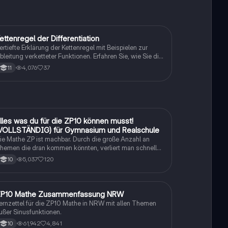
ettenregel der Differentiation
Mathe
ertiefte Erklärung der Kettenregel mit Beispielen zur
bleitung verketteter Funktionen. Erfahren Sie, wie Sie die
bleitungsregel effektiv anwenden und die Schritte zur
4,076
37
11
estimmung von u und v verstehen. Ideal für Studierende
er Mathematik und Naturwissenschaften.
lles was du für die ZP10 können musst!
Mathe
VOLLSTÄNDIG) für Gymnasium und Realschule
ie Mathe ZP ist machbar. Durch die große Anzahl an
hemen die dran kommen könnten, verliert man schnell
en Überblick. Also habe ich von den kleinsten Themen
5,037
120
10
is hin zu den größten alles zusammengefasst <3.
P10 Mathe Zusammenfassung NRW
Mathe
ernzettel für die ZP10 Mathe in NRW mit allen Themen
ußer Sinusfunktionen.
61,942
4,841
10