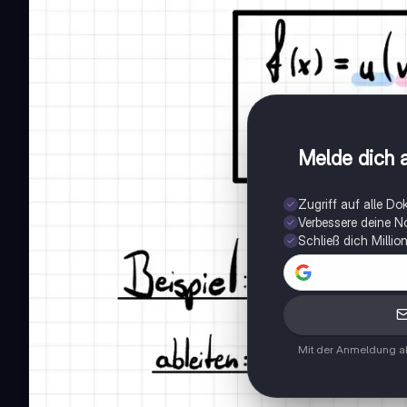
Melde dich a
Zugriff auf alle D
Verbessere deine N
Schließ dich Milli
Mit der Anmeldung ak