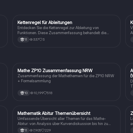
Kettenregel für Ableitungen
K
Mathe
Entdecken Sie die Kettenregel zur Ableitung von
V
Funktionen. Diese Zusammenfassung behandelt die
A
Schritte zur Anwendung der Regel, Beispiele für einfache
A
337
3
11
Funktionen, e-Funktionen und Wurzelfunktionen. Ideal für
B
-
Studierende, die die Differentiation vertiefen möchten.
d
Mathe ZP10 Zusammenfassung NRW
A
Mathe
(
Zusammenfassung der Mathethemwn für die ZP10 NRW
+ Formelsammlung
D
T
d
10,199
518
10
b
Mathematik Abitur Themenübersicht
Z
Mathe
Umfassende Übersicht aller Themen für das Mathe-
L
Abitur: von Analysis über Kurvendiskussion bis hin zu
a
Integralrechnung und Stochastik. Ideal für die
7,905
229
11