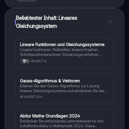
Beliebtester Inhalt: Lineares
7
Gleichungssystem
Lineare Funktionen und Gleichungssysteme
Mathe
Lineare Funktionen, Nullstellen, lineare Graphen,
Schnittpunkte berechnen, Einsetzungsverfahren,
Gleichsetzungsverfahren und Additionsverfahren
525
12
8
Quelle: Studyfix
Gauss-Algorithmus & Vektoren
Mathe
Erlernen Sie den Gauss-Algorithmus zur Lösung
linearer Gleichungssysteme und entdecken Sie die
Eigenschaften von Vektoren im dreidimensionalen
10,875
314
Raum. Diese Zusammenfassung behandelt die
Umformung von Gleichungen, die Analyse von
Richtungsvektoren und die Berechnung von
Abständen zwischen Punkten und Ebenen. Ideal für
Abitur Mathe Grundlagen 2024
Mathe
Studierende der Mathematik und
Entdecken Sie umfassende Lernmaterialien für das
Ingenieurwissenschaften.
schriftliche Abitur in Mathematik 2024. Diese