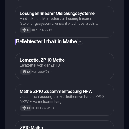
Lösbarkeit und die Position von Geraden im
Koordinatensystem. Ideal für Mathematikstudenten,
die ihre Kenntnisse in linearen Gleichungen vertiefen
Lösungen linearer Gleichungssysteme
Mathe
möchten.
Entdecke die Methoden zur Lösung linearer
Gleichungssysteme, einschließlich des Gauß-
Algorithmus und der Matrixdarstellung. Diese
7,031
218
12
Zusammenfassung behandelt die Schritte zur
Aufstellung und Lösung von LGS, sowie Strategien für
Beliebtester Inhalt in Mathe
9
Anwendungsaufgaben. Ideal für Studierende der
Mathematik, die ihre Kenntnisse in multivariabler
Analysis und Matrizen vertiefen möchten.
Lernzettel ZP 10 Mathe
Mathe
Lernzettel von der ZP 10
5,368
116
10
Mathe ZP10 Zusammenfassung NRW
Mathe
Zusammenfassung der Mathethemwn für die ZP10
NRW + Formelsammlung
10,199
518
10
ZP10 Mathe
Mathe