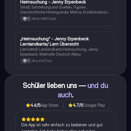
Heimsuchung - Jenny Erpenbeck
Deutsch
Inhalt, Entstehung und Quellen, Figuren,
Geschichtliche Hintergründe, Motive, Erzählstruktur/-
stil
34,938
663
11
„Heimsuchung“ - Jenny Erpenbeck
Deutsch
Lernlandkarte/ Lern Übersicht
Lernzettel/ Lernlandkarte Heimsuchung, Jenny
Erpenbeck, Methodik Deutsch Abitur
2,616
46
11
Schüler lieben uns —
und du
auch
.
4.6
/5
App Store
4.7
/5
Google Play
Die App ist sehr einfach zu bedienen und gut