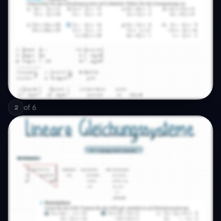
of
6
2