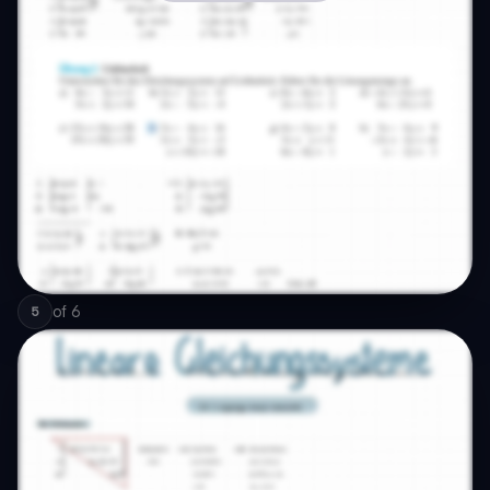
of
6
5