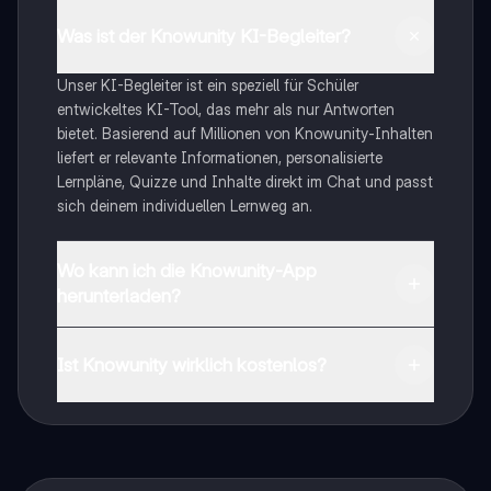
Was ist der Knowunity KI-Begleiter?
Unser KI-Begleiter ist ein speziell für Schüler
entwickeltes KI-Tool, das mehr als nur Antworten
bietet. Basierend auf Millionen von Knowunity-Inhalten
liefert er relevante Informationen, personalisierte
Lernpläne, Quizze und Inhalte direkt im Chat und passt
sich deinem individuellen Lernweg an.
Wo kann ich die Knowunity-App
herunterladen?
Du kannst die App im Google Play Store und im Apple
App Store herunterladen.
Ist Knowunity wirklich kostenlos?
Genau! Genieße kostenlosen Zugang zu Lerninhalten,
vernetze dich mit anderen Schülern und hol dir
sofortige Hilfe – alles direkt auf deinem Handy.