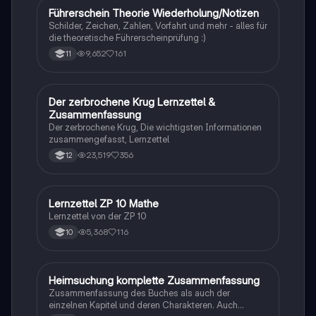
Führerschein Theorie Wiederholung/Notizen
Lerntipps
Schilder, Zeichen, Zahlen, Vorfahrt und mehr - alles für
die theoretische Führerscheinprüfung :)
9,652
161
11
Der zerbrochene Krug Lernzettel &
Deutsch
Zusammenfassung
Der zerbrochene Krug, Die wichtigsten Informationen
zusammengefasst, Lernzettel
23,519
356
12
Lernzettel ZP 10 Mathe
Mathe
Lernzettel von der ZP 10
5,368
116
10
Heimsuchung komplette Zusammenfassung
Deutsch
Zusammenfassung des Buches als auch der
einzelnen Kapitel und deren Charakteren. Auch