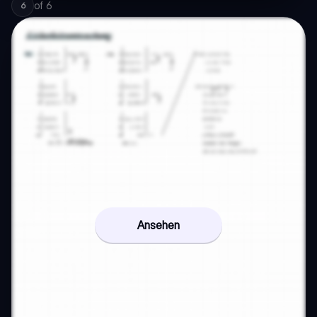
of
6
6
Ansehen