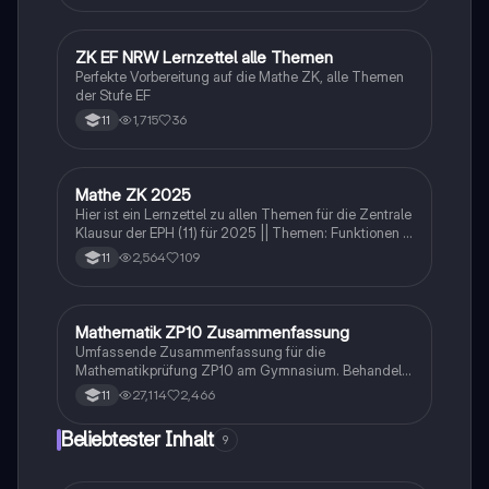
auf das Abitur im Mathematik Grundkurs. Verstehe die
Konzepte und deren Anwendungen mit klaren
Beispielen und Schritt-für-Schritt-Anleitungen.
ZK EF NRW Lernzettel alle Themen
Mathe
Perfekte Vorbereitung auf die Mathe ZK, alle Themen
der Stufe EF
1,715
36
11
Mathe ZK 2025
Mathe
Hier ist ein Lernzettel zu allen Themen für die Zentrale
Klausur der EPH (11) für 2025 || Themen: Funktionen &
Vektoren
2,564
109
11
Mathematik ZP10 Zusammenfassung
Mathe
Umfassende Zusammenfassung für die
Mathematikprüfung ZP10 am Gymnasium. Behandelt
zentrale Themen wie Stochastik, quadratische und
27,114
2,466
11
exponentielle Funktionen, Geometrie, und
Zinsrechnung. Ideal zur Vorbereitung auf Prüfungen
Beliebtester Inhalt
9
und zur Vertiefung mathematischer Konzepte.