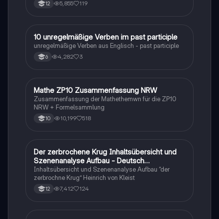
tabellarisch. Im Unterricht ohne KI erstellt
5,855
119
12
1
10 unregelmäßige Verben im past participle
Englisch
unregelmäßige Verben aus Englisch - past participle
4,282
3
6
Mathe ZP10 Zusammenfassung NRW
Mathe
Zusammenfassung der Mathethemwn für die ZP10
NRW + Formelsammlung
10,199
518
10
Der zerbrochene Krug Inhaltsübersicht und
Deutsch
Szenenanalyse Aufbau - Deutsch
Q1/Q2/Abitur
Inhaltsübersicht und Szenenanalyse Aufbau “der
zerbrochne Krug” Heinrich von Kleist
7,412
124
12