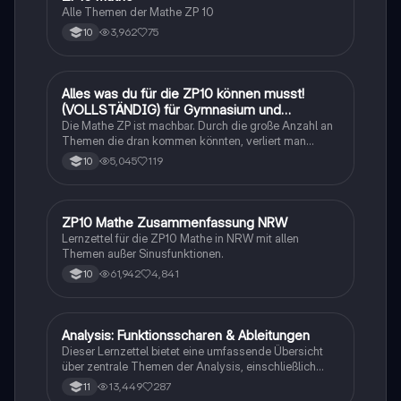
Alle Themen der Mathe ZP 10
3,962
75
10
Alles was du für die ZP10 können musst!
Mathe
(VOLLSTÄNDIG) für Gymnasium und
Realschule
Die Mathe ZP ist machbar. Durch die große Anzahl an
Themen die dran kommen könnten, verliert man
schnell den Überblick. Also habe ich von den kleinsten
5,045
119
10
Themen bis hin zu den größten alles
zusammengefasst <3.
ZP10 Mathe Zusammenfassung NRW
Mathe
Lernzettel für die ZP10 Mathe in NRW mit allen
Themen außer Sinusfunktionen.
61,942
4,841
10
Analysis: Funktionsscharen & Ableitungen
Mathe
Dieser Lernzettel bietet eine umfassende Übersicht
über zentrale Themen der Analysis, einschließlich
Funktionsscharen, Ableitungen, Extrempunkte,
13,449
287
11
Integrale und e-Funktionen. Ideal für die Vorbereitung