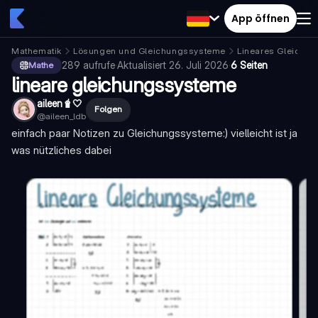
App öffnen
Mathematik
Lösungen und Gleichungssysteme
Lineares Gleichu
289
aufrufe
·
Aktualisiert
26. Juli 2026
·
6 Seiten
Mathe
lineare gleichungssysteme
aileen🧋🤍
Folgen
@
aileen_ldb
einfach paar Notizen zu Gleichungssysteme:) vielleicht ist ja
was nützliches dabei