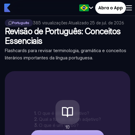
Abra o App
385
visualizações
·
Atualizado
25 de jul. de 2026
Português
Revisão de Português: Conceitos
Essenciais
Flashcards para revisar terminologia, gramática e conceitos
literários importantes da língua portuguesa.
1
.
O que é um substantivo?
2
.
Qual a função de um adjetivo?
3
.
O que é um verbo?
10
4
.
O que é sinônimo?