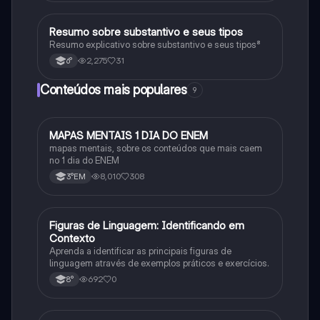
Resumo sobre substantivo e seus tipos
Português
Resumo explicativo sobre substantivo e seus tipos⁸
2,275
31
6°
Conteúdos mais populares
9
MAPAS MENTAIS 1 DIA DO ENEM
Português
mapas mentais, sobre os conteúdos que mais caem
no 1 dia do ENEM
8,010
308
3°EM
F
Figuras de Linguagem: Identificando em
Português
Contexto
Aprenda a identificar as principais figuras de
linguagem através de exemplos práticos e exercícios.
692
0
8°