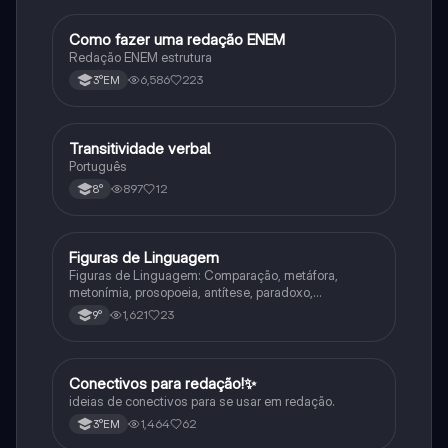
Como fazer uma redação ENEM
Português
Redação ENEM estrutura
6,586
223
3°EM
Transitividade verbal
Português
Português
897
12
8°
Figuras de Linguagem
Português
Figuras de Linguagem: Comparação, metáfora,
metonímia, prosopoeia, antítese, paradoxo,
eufemismo, hipérbole e onomatopeia
1,621
23
9°
Conectivos para redação!✨
Português
ideias de conectivos para se usar em redação.
1,464
62
3°EM