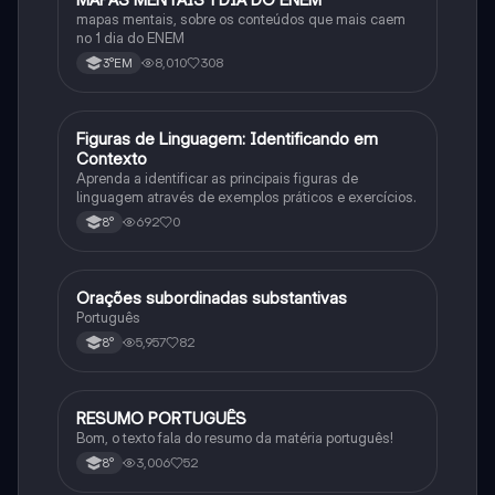
mapas mentais, sobre os conteúdos que mais caem
no 1 dia do ENEM
8,010
308
3°EM
F
Figuras de Linguagem: Identificando em
Português
Contexto
Aprenda a identificar as principais figuras de
linguagem através de exemplos práticos e exercícios.
692
0
8°
Orações subordinadas substantivas
Português
Português
5,957
82
8°
RESUMO PORTUGUÊS
Português
Bom, o texto fala do resumo da matéria português!
3,006
52
8°