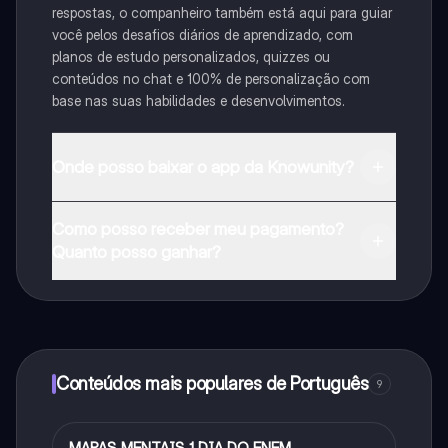
respostas, o companheiro também está aqui para guiar
você pelos desafios diários de aprendizado, com
planos de estudo personalizados, quizzes ou
conteúdos no chat e 100% de personalização com
base nas suas habilidades e desenvolvimentos.
Onde posso baixar o app da Knowunity?
Pode descarregar a aplicação na Google Play Store e
Como posso receber meu pagamento?
na Apple App Store.
Quanto posso ganhar?
Sim, tem acesso gratuito ao conteúdo da aplicação e
ao nosso companheiro de IA. Para desbloquear
determinadas funcionalidades da aplicação, pode
adquirir o Knowunity Pro.
Conteúdos mais populares de Português
9
MAPAS MENTAIS 1 DIA DO ENEM
Português