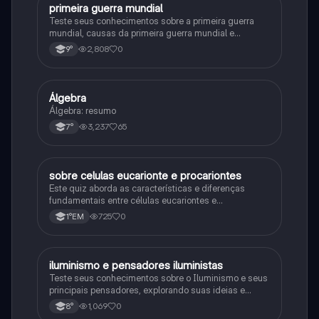
primeira guerra mundial
História
Teste seus conhecimentos sobre a primeira guerra
mundial, causas da primeira guerra mundial e
consequências da Primeira Guerra Mundial, fases da
2,808
0
9°
primeira guerra mundial
Álgebra
Matematica
Álgebra: resumo
3,237
65
7°
sobre celulas eucarionte e procariontes
Biologia
Este quiz aborda as características e diferenças
fundamentais entre células eucariontes e
procariontes.
725
0
1°EM
iluminismo e pensadores iluministas
História
Teste seus conhecimentos sobre o Iluminismo e seus
principais pensadores, explorando suas ideias e
impacto histórico.
1,069
0
8°