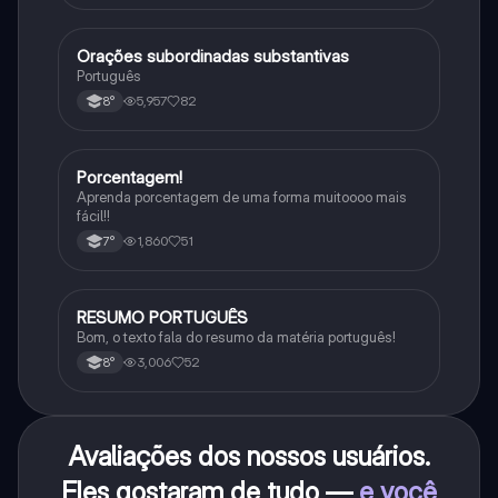
Orações subordinadas substantivas
Português
Português
5,957
82
8°
Porcentagem!
Matematica
Aprenda porcentagem de uma forma muitoooo mais
fácil!!
1,860
51
7°
RESUMO PORTUGUÊS
Português
Bom, o texto fala do resumo da matéria português!
3,006
52
8°
Avaliações dos nossos usuários.
Eles gostaram de tudo —
e você