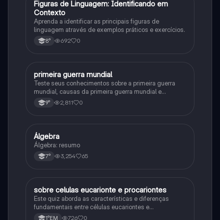
F
Figuras de Linguagem: Identificando em
Português
Contexto
Aprenda a identificar as principais figuras de
linguagem através de exemplos práticos e exercícios.
692
0
8°
primeira guerra mundial
História
Teste seus conhecimentos sobre a primeira guerra
mundial, causas da primeira guerra mundial e
consequências da Primeira Guerra Mundial, fases da
2,811
0
9°
primeira guerra mundial
Álgebra
Matematica
Álgebra: resumo
3,254
65
7°
sobre celulas eucarionte e procariontes
Biologia
Este quiz aborda as características e diferenças
fundamentais entre células eucariontes e
procariontes.
726
0
1°EM