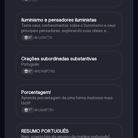
iluminismo e pensadores iluministas
História
Teste seus conhecimentos sobre o Iluminismo e seus
principais pensadores, explorando suas ideias e
impacto histórico.
1,074
0
8°
Orações subordinadas substantivas
Português
Português
5,968
82
8°
Porcentagem!
Matematica
Aprenda porcentagem de uma forma muitoooo mais
fácil!!
1,868
51
7°
RESUMO PORTUGUÊS
Português
Bom, o texto fala do resumo da matéria português!