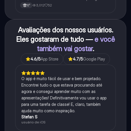
3,012
52
8°
Avaliações dos nossos usuários.
Eles gostaram de tudo —
e você
também vai gostar
.
4.6
/5
App Store
4.7
/5
Google Play
O app é muito fácil de usar e bem projetado.
Encontrei tudo o que estava procurando até
agora e consegui aprender muito com as
apresentações! Definitivamente vou usar o app
para uma tarefa de classe! E, claro, também
ajuda muito como inspiração.
Stefan S
usuário de iOS