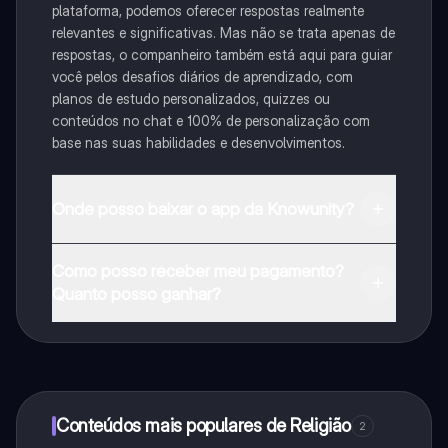
plataforma, podemos oferecer respostas realmente
relevantes e significativas. Mas não se trata apenas de
respostas, o companheiro também está aqui para guiar
você pelos desafios diários de aprendizado, com
planos de estudo personalizados, quizzes ou
conteúdos no chat e 100% de personalização com
base nas suas habilidades e desenvolvimentos.
Onde posso baixar o app da Knowunity?
Pode descarregar a aplicação na Google Play Store e
Como posso receber meu pagamento?
na Apple App Store.
Quanto posso ganhar?
Sim, tem acesso gratuito ao conteúdo da aplicação e
ao nosso companheiro de IA. Para desbloquear
determinadas funcionalidades da aplicação, pode
adquirir o Knowunity Pro.
Conteúdos mais populares de Religião
2