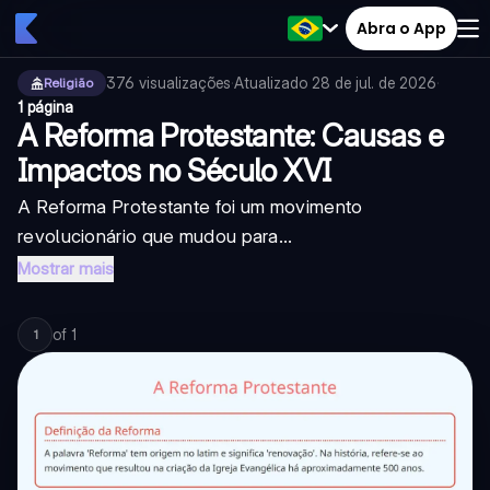
Abra o App
376
visualizações
·
Atualizado
28 de jul. de 2026
·
Religião
1 página
A Reforma Protestante: Causas e
Impactos no Século XVI
A Reforma Protestante foi um movimento
revolucionário que mudou para...
Mostrar mais
of
1
1