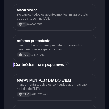
Mapa bíblico
Religião
Ele explica todos os acontecimentos, milagre e tals
que acontecem na bíblia
414
101
7°
reforma protestante
História
resumo sobre a reforma protestante - conceitos,
características e especificações
534
13
1°EM
Conteúdos mais populares
9
MAPAS MENTAIS 1 DIA DO ENEM
Português
mapas mentais, sobre os conteúdos que mais caem
no 1 dia do ENEM
8,021
308
3°EM