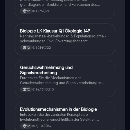
entwickeln möchten.
grundlegenden Strukturen und Funktionen des
Nervensystems, einschließlich Neuronen, Gliazellen,
1,776
30
12
Ruhepotential, Aktionspotential und synaptische
Integration. Erfahren Sie mehr über die Rolle von
Neurotransmittern, die Mechanismen der
Signalübertragung und die Auswirkungen von
Biologie LK Klausur Q1 Ökologie 14P
Biologie
Neurotoxinen. Ideal für Studierende der Neurobiologie
Nahrungsnetze,-beziehungen & Populationsdichte,-
und verwandter Fächer.
schwankungen. Inkl. Erwartungshorizont
1,214
22
12
Geruchswahrnehmung und
Biologie
Signalverarbeitung
Entdecken Sie die Mechanismen der
Geruchswahrnehmung und Signalverarbeitung in
Nervenzellen. Diese Übungsaufgaben für das
14,131
213
12
mündliche Abitur in Neurobiologie behandeln
Rezeptorpotentiale, Aktionspotentiale und die
Codierung von Geruchsstoffsignalen. Ideal für
Studierende, die sich auf Prüfungen vorbereiten.
Evolutionsmechanismen in der Biologie
Biologie
Entdecken Sie die zentralen Konzepte der
Evolutionstheorie, einschließlich der Selektion,
Isolationsmechanismen und Evolutionsfaktoren wie
3,104
54
12
Mutation und Rekombination. Diese