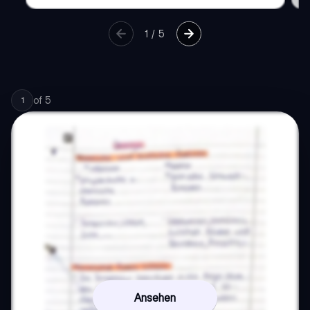
1
/
5
of
5
1
Ansehen