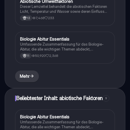
Abiotische Umweltfaktoren
Biologie
Dieser Lernzettel behandelt die abiotischen Faktoren
Licht, Temperatur und Wasser sowie deren Einfluss
auf Lebewesen. Er erklärt die Toleranzkurven,
7,468
233
13
Anpassungen von Pflanzen und Tieren an extreme
Lebensräume, und die Klimaregeln wie die
Bergmannsche und Allensche Regel. Ideal für
Studierende der Biologie, die sich auf Prüfungen
Biologie Abitur Essentials
Biologie
vorbereiten oder ihr Wissen vertiefen möchten.
Umfassende Zusammenfassung für das Biologie-
Abitur, die alle wichtigen Themen abdeckt,
einschließlich Zellbiologie, Genetik, Ökologie und
50,920
2,368
11
Stoffwechselprozesse. Ideal zur
Prüfungsvorbereitung und von Lehrern überprüft. Viel
Erfolg beim Lernen!
Mehr
Beliebtester Inhalt: abiotische Faktoren
9
Biologie Abitur Essentials
Biologie
Umfassende Zusammenfassung für das Biologie-
Abitur, die alle wichtigen Themen abdeckt,