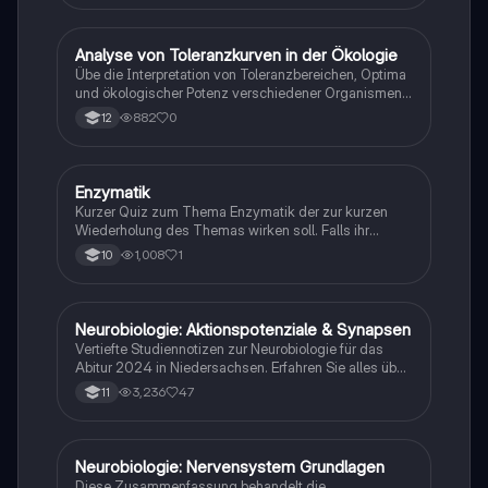
A
Analyse von Toleranzkurven in der Ökologie
Biologie
Übe die Interpretation von Toleranzbereichen, Optima
und ökologischer Potenz verschiedener Organismen
gegenüber Umweltfaktoren.
882
0
12
E
Enzymatik
Biologie
Kurzer Quiz zum Thema Enzymatik der zur kurzen
Wiederholung des Themas wirken soll. Falls ihr
Fehlern begegnet wäre ich dankbar ,wenn ihr mir
1,008
1
10
diese weiterleitet. Danke und euch viel Spaß dabei!
Neurobiologie: Aktionspotenziale & Synapsen
Biologie
Vertiefte Studiennotizen zur Neurobiologie für das
Abitur 2024 in Niedersachsen. Erfahren Sie alles über
Aktionspotenziale, Ruhepotenziale, synaptische
3,236
47
11
Integration, die Rolle von Neurotransmittern, die
Mechanismen der Erregungsweiterleitung sowie die
hormonelle Regulation im Nervensystem. Ideal für
Schüler, die sich auf Prüfungen vorbereiten und ein
Neurobiologie: Nervensystem Grundlagen
Biologie
tiefes Verständnis der neuronalen Signalübertragung
Diese Zusammenfassung behandelt die