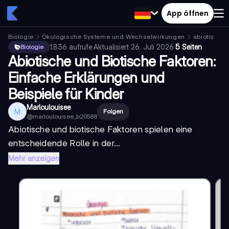
App öffnen
Biologie
Ökologische Systeme und Wechselwirkungen
abiotische 
1.836
aufrufe
·
Aktualisiert
26. Juli 2026
·
5 Seiten
Biologie
Abiotische und Biotische Faktoren:
Einfache Erklärungen und
Beispiele für Kinder
Marloulouisee
M
Folgen
@
marloulouisee_b20588
Abiotische und biotische Faktoren spielen eine
entscheidende Rolle in der...
Mehr anzeigen