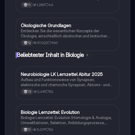
die Fotosyntheseleistung. Diese Zusammenfassung
1,280
46
11
bietet wichtige Erkenntnisse für die
Klausurvorbereitung im Leistungskurs. Ideal für das
Verständnis der Wechselwirkungen zwischen
abiotischen Faktoren und der Fotosynthese.
Ökologische Grundlagen
Biologie
Entdecken Sie die wesentlichen Konzepte der
Ökologie, einschließlich abiotischer und biotischer
Faktoren, ökologischer Nischen, Populationsökologie
37,022
960
12
und der Dynamik von Nahrungsbeziehungen. Diese
Zusammenfassung bietet einen klaren Überblick über
Beliebtester Inhalt in Biologie
9
die Anpassungen von Pflanzen und Tieren an ihre
Umwelt sowie die Prinzipien des Wettbewerbs und der
Koexistenz. Ideal für Studierende der Biologie und
Umweltwissenschaften.
Neurobiologie LK Lernzettel Abitur 2025
Biologie
Aufbau und Funktionsweise von Synapsen,
elektrische und chemische Synapsen, Aktions- und
Ruhepotential
2,615
52
13
Biologie Lernzettel: Evolution
Biologie
Biologie Lernzettel: Evolution (Homologie & Analogie,
Umweltfaktoren, Selektion, Artbildungsprozesse,
Klimaregeln, Konkurrenz, Evolution des Menschen…)
3,079
56
11