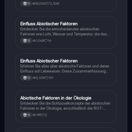
einschließlich Zellbiologie, Genetik, Ökologie und
50,920
2,368
11
Stoffwechselprozesse. Ideal zur
Prüfungsvorbereitung und von Lehrern überprüft. Viel
Erfolg beim Lernen!
Einfluss Abiotischer Faktoren
Biologie
Entdecken Sie die entscheidenden abiotischen
Faktoren wie Licht, Wasser und Temperatur, die das
Leben in Ökosystemen beeinflussen. Diese Lernhilfe
1,068
14
12
behandelt auch die Bergmannsche und Allensche
Regel, um das Verständnis der ökologischen
Anpassungen zu vertiefen. Ideal für Schüler und
Studierende der Biologie.
Einfluss Abiotischer Faktoren
Biologie
Erfahren Sie alles über abiotische Faktoren und deren
Einfluss auf Lebewesen. Diese Zusammenfassung
behandelt wichtige Aspekte wie Licht, Temperatur,
5,339
191
12
Wasser, pH-Wert und Bodenbeschaffenheit, die für
das Wachstum und die Entwicklung von Pflanzen und
Tieren entscheidend sind. Ideal für Biologiestudenten
und Umweltwissenschaftler.
Abiotische Faktoren in der Ökologie
Biologie
Entdecken Sie die Schlüsselkonzepte der abiotischen
Faktoren in der Ökologie, einschließlich der RGT-
Regel, Toleranzkurven und der Minimumregel. Diese
195
2
12
Zusammenfassung behandelt die Auswirkungen von
Temperatur, Licht und Wasser auf das Wachstum und
die Entwicklung von Organismen. Ideal für