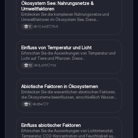
Studierende der Umweltwissenschaften und Biologie,
Ökosystem See: Nahrungsnetze &
Biologie
die ein tieferes Verständnis für ökologische
Umweltfaktoren
Zusammenhänge und Anpassungsmechanismen
Entdecken Sie die komplexen Nahrungsnetze und
suchen.
Umweltfaktoren im Ökosystem See. Diese
umfassende Zusammenfassung behandelt die
17,463
743
11
Trophieebenen, Eutrophierung, biotische und
abiotische Faktoren sowie die Auswirkungen auf die
Wasserqualität. Ideal für Studierende der Ökologie
und Umweltwissenschaften.
Einfluss von Temperatur und Licht
Biologie
Erforschen Sie die Auswirkungen von Temperatur und
Licht auf Tiere und Pflanzen. Diese
Zusammenfassung behandelt die Toleranzkurven,
3,670
116
10
den Einfluss von Licht auf das
Fortpflanzungsverhalten von Tieren, die Anpassungen
von Pflanzen an Lichtverhältnisse sowie die
Temperaturabhängigkeit von Stoffwechselprozessen.
Abiotische Faktoren in Ökosystemen
Biologie
Ideal für Biologiestudenten, die sich mit abiotischen
Entdecken Sie die wesentlichen abiotischen Faktoren,
Faktoren und deren ökologischen Auswirkungen
die Ökosysteme beeinflussen, einschließlich Wasser,
beschäftigen.
Licht und Temperatur. Diese Zusammenfassung
654
7
9
behandelt die Wechselwirkungen zwischen
abiotischen und biotischen Faktoren sowie deren
Auswirkungen auf Pflanzen und Tiere. Ideal für
Studierende der Ökologie und
Einfluss abiotischer Faktoren
Biologie
Umweltwissenschaften.
Erforschen Sie die Auswirkungen von Lichtintensität,
Temperatur, CO2-Konzentration und Feuchtigkeit auf