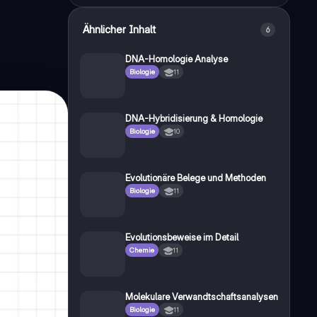
Ähnlicher Inhalt
6
DNA-Homologie Analyse
Biologie
11
DNA-Hybridisierung & Homologie
Biologie
10
Evolutionäre Belege und Methoden
Biologie
11
Evolutionsbeweise im Detail
Chemie
11
Molekulare Verwandtschaftsanalysen
Biologie
11