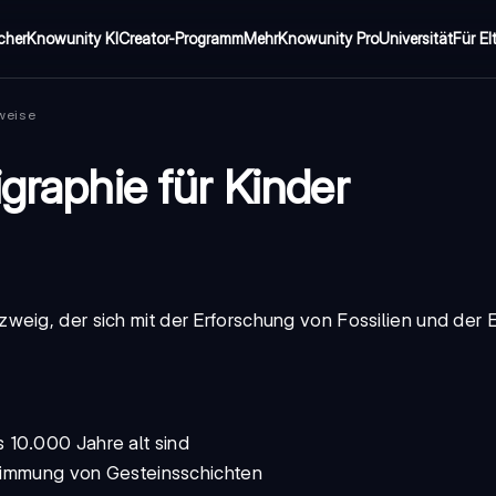
cher
Knowunity KI
Creator-Programm
Mehr
Knowunity Pro
Universität
Für El
weise
igraphie für Kinder
zweig, der sich mit der Erforschung von Fossilien und der 
s 10.000 Jahre alt sind
estimmung von Gesteinsschichten