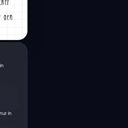
in
nur in