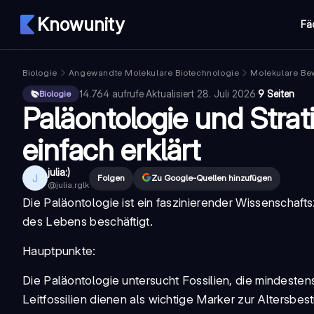
Knowunity
Fä
Biologie
Angewandte Molekulare Biotechnologie
Molekulare Be
14.764
aufrufe
·
Aktualisiert
28. Juli 2026
·
9 Seiten
Biologie
Paläontologie und Strat
einfach erklärt
julia:)
J
Folgen
Zu Google-Quellen hinzufügen
@
julia.rglk
Die
Paläontologie
ist ein faszinierender Wissenschafts
des Lebens beschäftigt.
Hauptpunkte:
Die
Paläontologie
untersucht Fossilien, die mindesten
Leitfossilien dienen als wichtige Marker zur Altersb