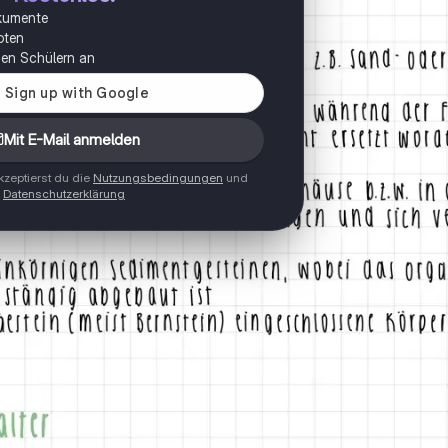
okumente
oten
onen Schülern an
Mit E-Mail anmelden
zeptierst du die
Nutzungsbedingungen
und
Datenschutzerklärung