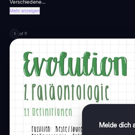
Verschiedene...
Mehr anzeigen
of
9
1
Melde dich a