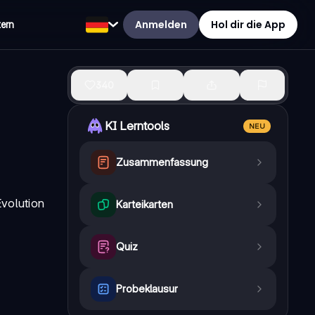
Anmelden
Hol dir die App
tern
340
KI Lerntools
NEU
Zusammenfassung
Evolution
Karteikarten
Quiz
Probeklausur