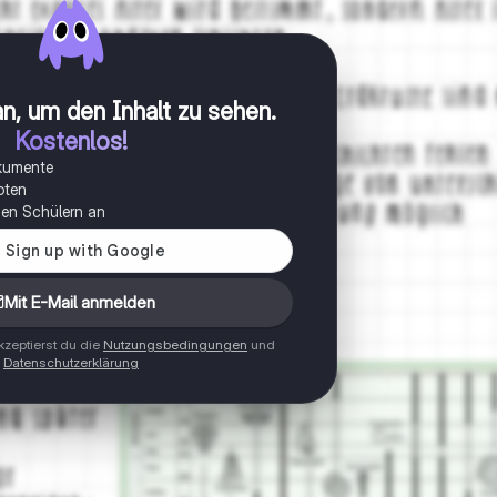
n, um den Inhalt zu sehen
.
Kostenlos!
okumente
oten
onen Schülern an
Mit E-Mail anmelden
zeptierst du die
Nutzungsbedingungen
und
Datenschutzerklärung