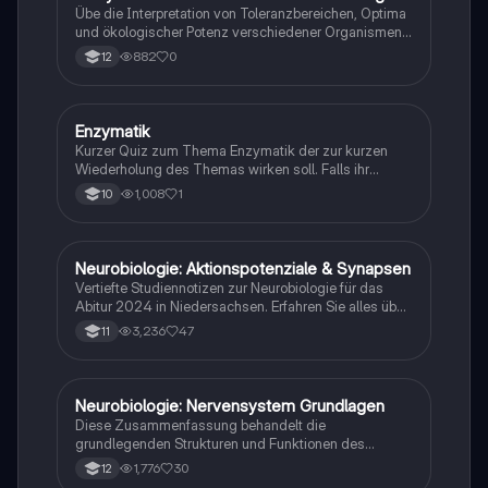
Übe die Interpretation von Toleranzbereichen, Optima
und ökologischer Potenz verschiedener Organismen
gegenüber Umweltfaktoren.
882
0
12
E
Enzymatik
Biologie
Kurzer Quiz zum Thema Enzymatik der zur kurzen
Wiederholung des Themas wirken soll. Falls ihr
Fehlern begegnet wäre ich dankbar ,wenn ihr mir
1,008
1
10
diese weiterleitet. Danke und euch viel Spaß dabei!
Neurobiologie: Aktionspotenziale & Synapsen
Biologie
Vertiefte Studiennotizen zur Neurobiologie für das
Abitur 2024 in Niedersachsen. Erfahren Sie alles über
Aktionspotenziale, Ruhepotenziale, synaptische
3,236
47
11
Integration, die Rolle von Neurotransmittern, die
Mechanismen der Erregungsweiterleitung sowie die
hormonelle Regulation im Nervensystem. Ideal für
Schüler, die sich auf Prüfungen vorbereiten und ein
Neurobiologie: Nervensystem Grundlagen
Biologie
tiefes Verständnis der neuronalen Signalübertragung
Diese Zusammenfassung behandelt die
entwickeln möchten.
grundlegenden Strukturen und Funktionen des
Nervensystems, einschließlich Neuronen, Gliazellen,
1,776
30
12
Ruhepotential, Aktionspotential und synaptische