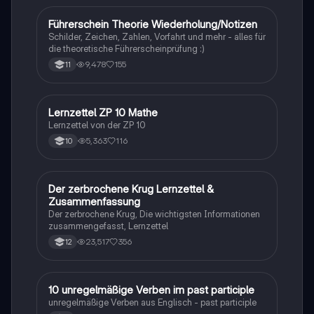
sympatrische Artbildung. Ideal für Biologiestudenten
im Grundkurs.
Führerschein Theorie Wiederholung/Notizen
Lerntipps
Schilder, Zeichen, Zahlen, Vorfahrt und mehr - alles für
die theoretische Führerscheinprüfung :)
9,478
155
11
Lernzettel ZP 10 Mathe
Mathe
Lernzettel von der ZP 10
5,363
116
10
Der zerbrochene Krug Lernzettel &
Deutsch
Zusammenfassung
Der zerbrochene Krug, Die wichtigsten Informationen
zusammengefasst, Lernzettel
23,517
356
12
1
10 unregelmäßige Verben im past participle
Englisch
unregelmäßige Verben aus Englisch - past participle