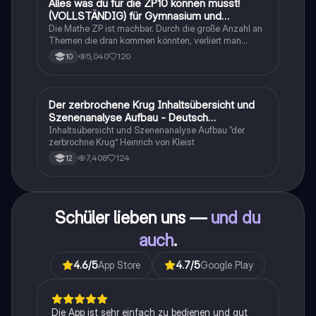
Alles was du für die ZP10 können musst!
Mathe
(VOLLSTÄNDIG) für Gymnasium und
Realschule
Die Mathe ZP ist machbar. Durch die große Anzahl an
Themen die dran kommen könnten, verliert man
schnell den Überblick. Also habe ich von den kleinsten
5,040
120
10
Themen bis hin zu den größten alles
zusammengefasst <3.
Der zerbrochene Krug Inhaltsübersicht und
Deutsch
Szenenanalyse Aufbau - Deutsch
Q1/Q2/Abitur
Inhaltsübersicht und Szenenanalyse Aufbau “der
zerbrochne Krug” Heinrich von Kleist
7,408
124
12
Schüler lieben uns —
und du
auch
.
4.6
/5
App Store
4.7
/5
Google Play
Die App ist sehr einfach zu bedienen und gut