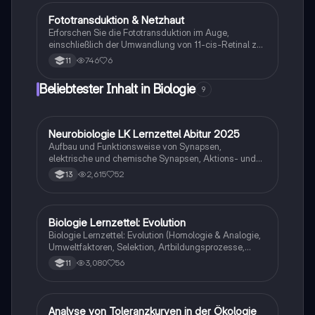
Studierende der Neurobiologie und Augenheilkunde.
Fototransduktion & Netzhaut
Biologie
Erforschen Sie die Fototransduktion im Auge,
einschließlich der Umwandlung von 11-cis-Retinal zu
all-trans-Retinal, der Rolle von Rhodopsin und
746
6
11
Transducin sowie der Struktur und Funktion der
Netzhaut. Diese Zusammenfassung bietet einen
Beliebtester Inhalt in Biologie
9
klaren Überblick über die Mechanismen der visuellen
Wahrnehmung und die verschiedenen Zelltypen der
Retina.
Neurobiologie LK Lernzettel Abitur 2025
Biologie
Aufbau und Funktionsweise von Synapsen,
elektrische und chemische Synapsen, Aktions- und
Ruhepotential
2,615
52
13
Biologie Lernzettel: Evolution
Biologie
Biologie Lernzettel: Evolution (Homologie & Analogie,
Umweltfaktoren, Selektion, Artbildungsprozesse,
Klimaregeln, Konkurrenz, Evolution des Menschen…)
3,080
56
11
A
Analyse von Toleranzkurven in der Ökologie
Biologie