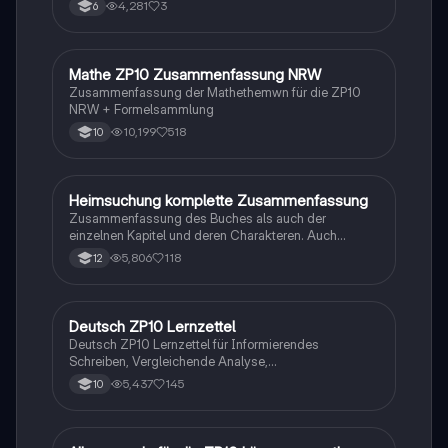
4,281
3
6
Mathe ZP10 Zusammenfassung NRW
Mathe
Zusammenfassung der Mathethemwn für die ZP10
NRW + Formelsammlung
10,199
518
10
Heimsuchung komplette Zusammenfassung
Deutsch
Zusammenfassung des Buches als auch der
einzelnen Kapitel und deren Charakteren. Auch
tabellarisch. Im Unterricht ohne KI erstellt
5,806
118
12
Deutsch ZP10 Lernzettel
Deutsch
Deutsch ZP10 Lernzettel für Informierendes
Schreiben, Vergleichende Analyse,
Sachtexte/Roman/Gedicht..
5,437
145
10