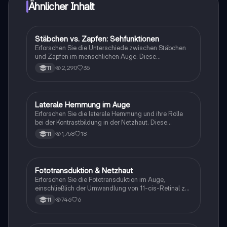
Ähnlicher Inhalt
Stäbchen vs. Zapfen: Sehfunktionen
Biologie
Erforschen Sie die Unterschiede zwischen Stäbchen
und Zapfen im menschlichen Auge. Diese
Zusammenfassung behandelt die Struktur, Funktion,
2,290
35
11
Lichtempfindlichkeit und die Rolle der
Photorezeptoren in der Farbwahrnehmung. Ideal für
Studierende der Neurobiologie und Augenheilkunde.
Laterale Hemmung im Auge
Biologie
Erforschen Sie die laterale Hemmung und ihre Rolle
bei der Kontrastbildung in der Netzhaut. Diese
Zusammenfassung behandelt die Funktionsweise
1,758
18
11
von Fotorezeptoren, die Anpassung des Auges an
Lichtverhältnisse (Adaptation) und Entfernungen
(Akkommodation). Ideal für Studierende der Biologie
und Neurowissenschaften.
Fototransduktion & Netzhaut
Biologie
Erforschen Sie die Fototransduktion im Auge,
einschließlich der Umwandlung von 11-cis-Retinal zu
all-trans-Retinal, der Rolle von Rhodopsin und
746
6
11
Transducin sowie der Struktur und Funktion der
Netzhaut. Diese Zusammenfassung bietet einen
klaren Überblick über die Mechanismen der visuellen