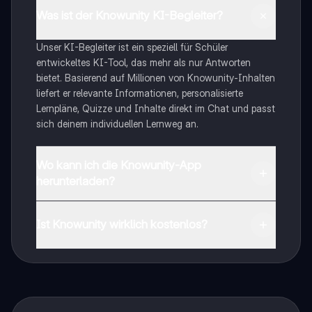
Was ist der Knowunity KI-Begleiter?
Unser KI-Begleiter ist ein speziell für Schüler
entwickeltes KI-Tool, das mehr als nur Antworten
bietet. Basierend auf Millionen von Knowunity-Inhalten
liefert er relevante Informationen, personalisierte
Lernpläne, Quizze und Inhalte direkt im Chat und passt
sich deinem individuellen Lernweg an.
Wo kann ich die Knowunity-App
herunterladen?
Du kannst die App im Google Play Store und im Apple
App Store herunterladen.
Ist Knowunity wirklich kostenlos?
Genau! Genieße kostenlosen Zugang zu Lerninhalten,
vernetze dich mit anderen Schülern und hol dir
sofortige Hilfe – alles direkt auf deinem Handy.