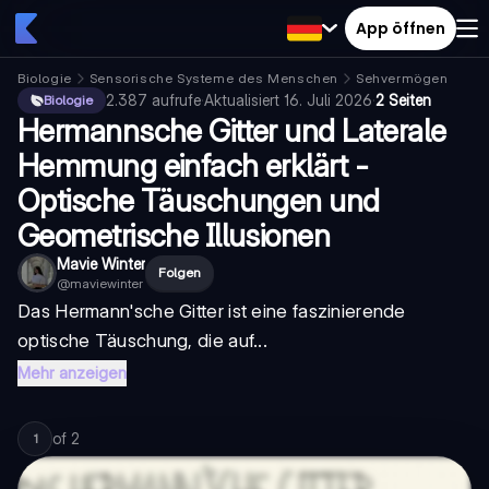
App öffnen
Biologie
Sensorische Systeme des Menschen
Sehvermögen
2.387
aufrufe
·
Aktualisiert
16. Juli 2026
·
2 Seiten
Biologie
Hermannsche Gitter und Laterale
Hemmung einfach erklärt -
Optische Täuschungen und
Geometrische Illusionen
Mavie Winter
Folgen
@
maviewinter
Das Hermann'sche Gitter ist eine faszinierende
optische Täuschung, die auf...
Mehr anzeigen
of
2
1