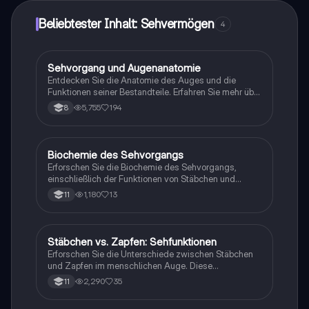
Beliebtester Inhalt: Sehvermögen
4
Sehvorgang und Augenanatomie
Biologie
Entdecken Sie die Anatomie des Auges und die
Funktionen seiner Bestandteile. Erfahren Sie mehr über
den Sehvorgang, Akkommodation, räumliches Sehen
5,755
194
8
sowie optische Illusionen. Lernen Sie die
verschiedenen Sehfehler wie Kurzsichtigkeit,
Weitsichtigkeit und Farbsehschwächen kennen. Ideal
für Biologiestudenten und alle, die sich für die
Biochemie des Sehvorgangs
Biologie
Funktionsweise des menschlichen Auges
Erforschen Sie die Biochemie des Sehvorgangs,
interessieren.
einschließlich der Funktionen von Stäbchen und
Zapfen, der Fototransduktion, rezeptiven Feldern und
1,180
13
11
der lateralen Inhibition. Diese Zusammenfassung
bietet einen klaren Überblick über den Aufbau des
Auges, die Netzhaut und die
Anpassungsmechanismen an unterschiedliche
Stäbchen vs. Zapfen: Sehfunktionen
Biologie
Lichtverhältnisse. Ideal für Biologie LK Schüler.
Erforschen Sie die Unterschiede zwischen Stäbchen
und Zapfen im menschlichen Auge. Diese
Zusammenfassung behandelt die Struktur, Funktion,
2,290
35
11
Lichtempfindlichkeit und die Rolle der
Photorezeptoren in der Farbwahrnehmung. Ideal für