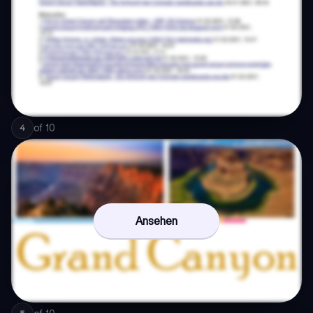
of
10
4
Ansehen