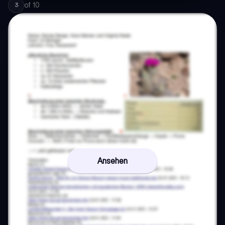
of
10
3
Ansehen