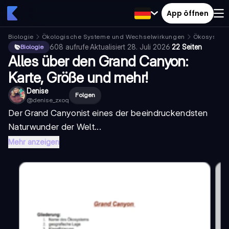
App öffnen
Biologie
Ökologische Systeme und Wechselwirkungen
Ökosystem
608
aufrufe
·
Aktualisiert
28. Juli 2026
·
22 Seiten
Biologie
Alles über den Grand Canyon:
Karte, Größe und mehr!
Denise
Folgen
@
denise_zxoq
Der
Grand Canyon
ist eines der beeindruckendsten
Naturwunder der Welt...
Mehr anzeigen