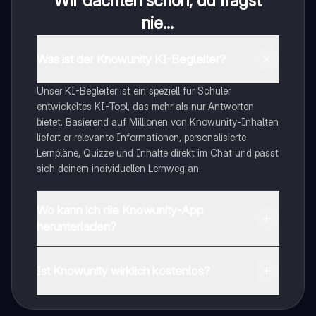
Wir dachten schon, du fragst
nie...
Was ist der Knowunity KI-Begleiter?
Unser KI-Begleiter ist ein speziell für Schüler
entwickeltes KI-Tool, das mehr als nur Antworten
bietet. Basierend auf Millionen von Knowunity-Inhalten
liefert er relevante Informationen, personalisierte
Lernpläne, Quizze und Inhalte direkt im Chat und passt
sich deinem individuellen Lernweg an.
Wo kann ich die Knowunity-App
herunterladen?
Du kannst die App im Google Play Store und im Apple
App Store herunterladen.
Ist Knowunity wirklich kostenlos?
Genau! Genieße kostenlosen Zugang zu Lerninhalten,