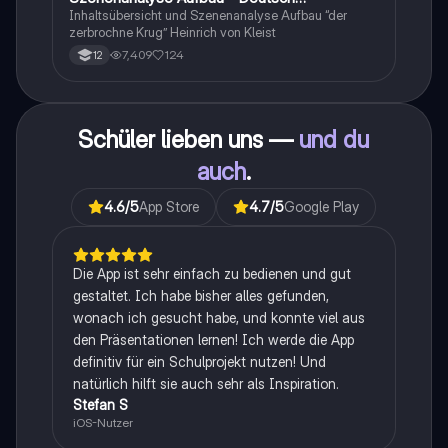
Q1/Q2/Abitur
Inhaltsübersicht und Szenenanalyse Aufbau “der
zerbrochne Krug” Heinrich von Kleist
7,409
124
12
Schüler lieben uns —
und du
auch
.
4.6
/5
App Store
4.7
/5
Google Play
Die App ist sehr einfach zu bedienen und gut
gestaltet. Ich habe bisher alles gefunden,
wonach ich gesucht habe, und konnte viel aus
den Präsentationen lernen! Ich werde die App
definitiv für ein Schulprojekt nutzen! Und
natürlich hilft sie auch sehr als Inspiration.
Stefan S
iOS-Nutzer