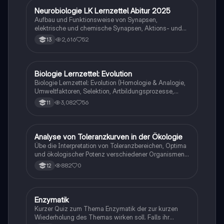
Neurobiologie LK Lernzettel Abitur 2025
Biologie
Aufbau und Funktionsweise von Synapsen,
elektrische und chemische Synapsen, Aktions- und
Ruhepotential
2,616
52
13
Biologie Lernzettel: Evolution
Biologie
Biologie Lernzettel: Evolution (Homologie & Analogie,
Umweltfaktoren, Selektion, Artbildungsprozesse,
Klimaregeln, Konkurrenz, Evolution des Menschen…)
3,082
56
11
A
Analyse von Toleranzkurven in der Ökologie
Biologie
Übe die Interpretation von Toleranzbereichen, Optima
und ökologischer Potenz verschiedener Organismen
gegenüber Umweltfaktoren.
882
0
12
E
Enzymatik
Biologie
Kurzer Quiz zum Thema Enzymatik der zur kurzen
Wiederholung des Themas wirken soll. Falls ihr