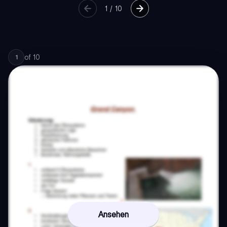
1
/
10
of
10
1
Ansehen