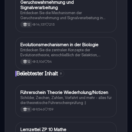
Geruchswahrnehmung und
Biologie
Signalverarbeitung
Entdecken Sie die Mechanismen der
Geruchswahrnehmung und Signalverarbeitung in
Nervenzellen. Diese Übungsaufgaben für das
14,131
213
12
mündliche Abitur in Neurobiologie behandeln
Rezeptorpotentiale, Aktionspotentiale und die
Codierung von Geruchsstoffsignalen. Ideal für
Studierende, die sich auf Prüfungen vorbereiten.
Evolutionsmechanismen in der Biologie
Biologie
Entdecken Sie die zentralen Konzepte der
Evolutionstheorie, einschließlich der Selektion,
Isolationsmechanismen und Evolutionsfaktoren wie
3,106
54
12
Mutation und Rekombination. Diese
Zusammenfassung bietet einen klaren Überblick über
Beliebtester Inhalt
9
die verschiedenen Selektionsarten und die
Entstehung neuer Arten durch allopatrische und
sympatrische Artbildung. Ideal für Biologiestudenten
im Grundkurs.
Führerschein Theorie Wiederholung/Notizen
Lerntipps
Schilder, Zeichen, Zahlen, Vorfahrt und mehr - alles für
die theoretische Führerscheinprüfung :)
9,546
159
11
Lernzettel ZP 10 Mathe
Mathe