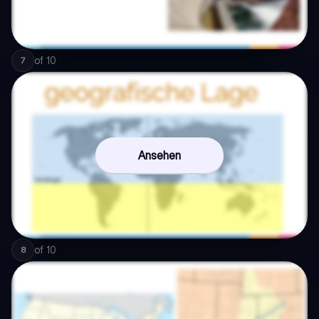
of
10
7
Ansehen
of
10
8