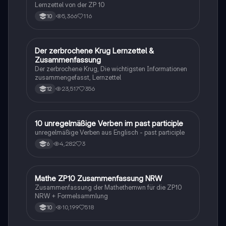
Lernzettel von der ZP 10
5,366
116
10
Der zerbrochene Krug Lernzettel &
Deutsch
Zusammenfassung
Der zerbrochene Krug, Die wichtigsten Informationen
zusammengefasst, Lernzettel
23,517
356
12
1
10 unregelmäßige Verben im past participle
Englisch
unregelmäßige Verben aus Englisch - past participle
4,282
3
6
Mathe ZP10 Zusammenfassung NRW
Mathe
Zusammenfassung der Mathethemwn für die ZP10
NRW + Formelsammlung
10,199
518
10