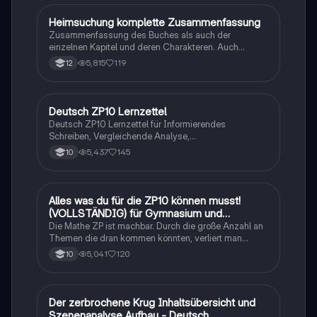
Heimsuchung komplette Zusammenfassung
Deutsch
Zusammenfassung des Buches als auch der
einzelnen Kapitel und deren Charakteren. Auch
tabellarisch. Im Unterricht ohne KI erstellt
5,815
119
12
Deutsch ZP10 Lernzettel
Deutsch
Deutsch ZP10 Lernzettel für Informierendes
Schreiben, Vergleichende Analyse,
Sachtexte/Roman/Gedicht..
5,437
145
10
Alles was du für die ZP10 können musst!
Mathe
(VOLLSTÄNDIG) für Gymnasium und
Realschule
Die Mathe ZP ist machbar. Durch die große Anzahl an
Themen die dran kommen könnten, verliert man
schnell den Überblick. Also habe ich von den kleinsten
5,041
120
10
Themen bis hin zu den größten alles
zusammengefasst <3.
Der zerbrochene Krug Inhaltsübersicht und
Deutsch
Szenenanalyse Aufbau - Deutsch