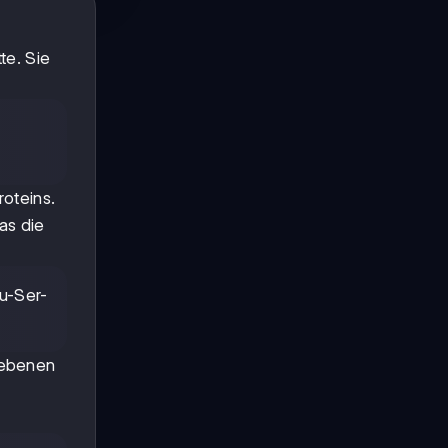
te. Sie
oteins.
as die
eu-Ser-
urebenen