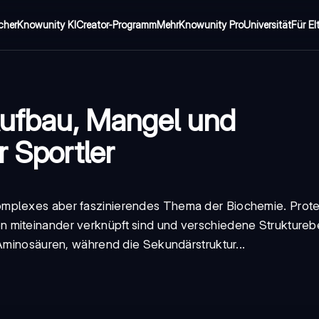
cher
Knowunity KI
Creator-Programm
Mehr
Knowunity Pro
Universität
Für El
 Aufbau, Mangel und
r Sportler
komplexes aber faszinierendes Thema der Biochemie. Prot
 miteinander verknüpft sind und verschiedene Struktureb
 Aminosäuren, während die Sekundärstruktur...