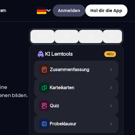
Anmelden
Hol dir die App
tern
71
KI Lerntools
NEU
Zusammenfassung
eine
Karteikarten
enen bilden.
Quiz
Probeklausur