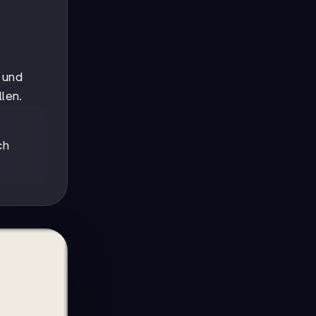
g und
llen.
ch