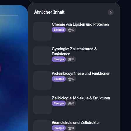
Ähnlicher Inhalt
6
Chemie von Lipiden und Proteinen
Biologie
10
Cytologie: Zellstrukturen &
Funktionen
Biologie
12
Proteinbiosynthese und Funktionen
Biologie
12
Zellbiologie: Moleküle & Strukturen
Biologie
12
Biomoleküle und Zellstruktur
Biologie
11