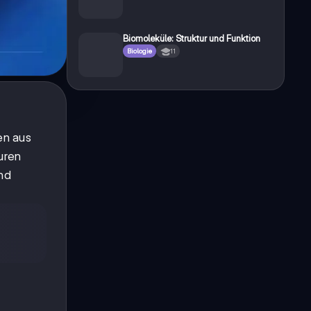
Biomoleküle: Struktur und Funktion
Biologie
11
en aus
uren
und