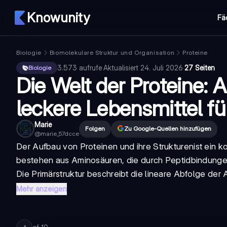
Knowunity
Fä
Biologie
Biomolekulare Struktur und Organisation
Proteine
3.573
aufrufe
·
Aktualisiert
24. Juli 2026
·
27 Seiten
Biologie
Die Welt der Proteine:
leckere Lebensmittel fü
Marie
Folgen
Zu Google-Quellen hinzufügen
@
marie_57dcce
Der
Aufbau von Proteinen und ihre Strukturen
ist ein 
bestehen aus Aminosäuren, die durch Peptidbindungen
Die Primärstruktur beschreibt die lineare Abfolge der
Mehr anzeigen