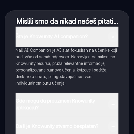
Mislili smo da nikad nećeš pitati...
Šta je Knowunity AI companion?
Naš AI Companion je AI alat fokusiran na učenike koji
nudi više od samih odgovora. Napravljen na milionima
Knowunity resursa, pruža relevantne informacije,
personalizovane planove učenja, kvizove i sadržaj
direktno u chatu, prilagođavajući se tvom
individualnom putu učenja.
Gde mogu da preuzmem Knowunity
aplikaciju?
Možeš preuzeti aplikaciju sa Google Play Store-a i
Apple App Store-a.
Da li je Knowunity stvarno besplatan?