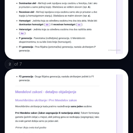
of
7
2