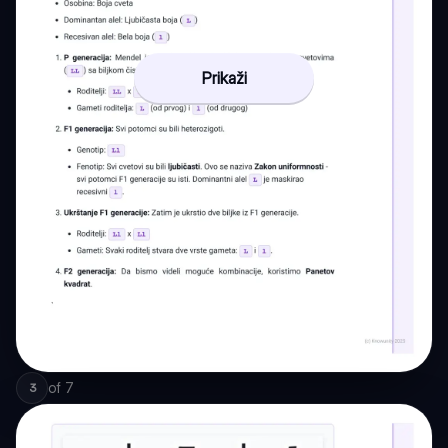
Prikaži
of
7
3