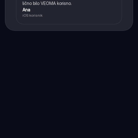
lično bilo VEOMA korisno.
Ana
iOS korisnik