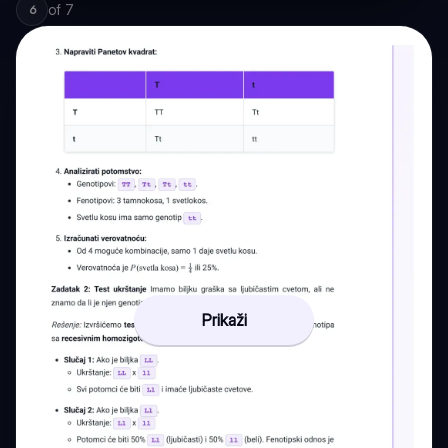
of
7
6
Prikaži