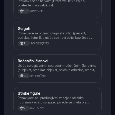
Proučavaće se najvažniji frontovi i bitke koje su
obeležile Prvi svetski rat.
911
15
8. r.
Glagoli
Srpski jezik
Ponavljaće se poznati glagolski oblici (prezent,
perfekat, futur I), a učiće se i novi oblici kao što su
aorist, imperfekat, pluskvamperfekat, futur II, kao i
3,882
132
7. r.
glagolski prilozi i pridevi.
Rečenični članovi
Srpski jezik
Učiće se o glavnim i sporednim rečeničnim članovima
(subjekat, predikat, objekat, priloške odredbe, atribut,
apozicija) i njihovoj funkciji.
1,885
67
7. r.
Stilske figure
Srpski jezik
Ponavljaće se i produbljivati znanje o stilskim
figurama kao što su epitet, poređenje, metafora,
personifikacija, hiperbola, onomatopeja, aliteracija i
787
23
7. r.
asonanca, razumevajući njihovu ulogu u tekstu.