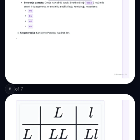
of
7
5