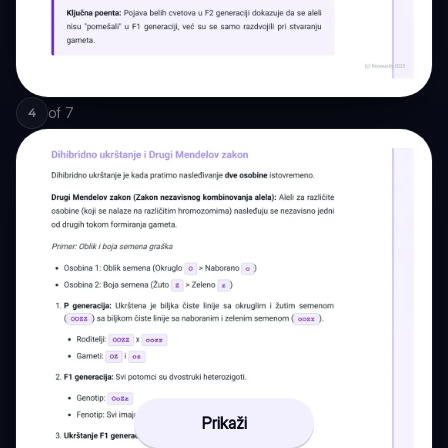
of
7
4
Prikaži