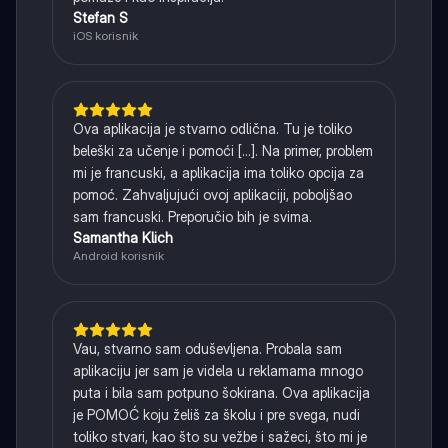
Stefan S
iOS korisnik
Ova aplikacija je stvarno odlična. Tu je toliko
beleški za učenje i pomoći [...]. Na primer, problem
mi je francuski, a aplikacija ima toliko opcija za
pomoć. Zahvaljujući ovoj aplikaciji, poboljšao
sam francuski. Preporučio bih je svima.
Samantha Klich
Android korisnik
Vau, stvarno sam oduševljena. Probala sam
aplikaciju jer sam je videla u reklamama mnogo
puta i bila sam potpuno šokirana. Ova aplikacija
je POMOĆ koju želiš za školu i pre svega, nudi
toliko stvari, kao što su vežbe i sažeci, što mi je