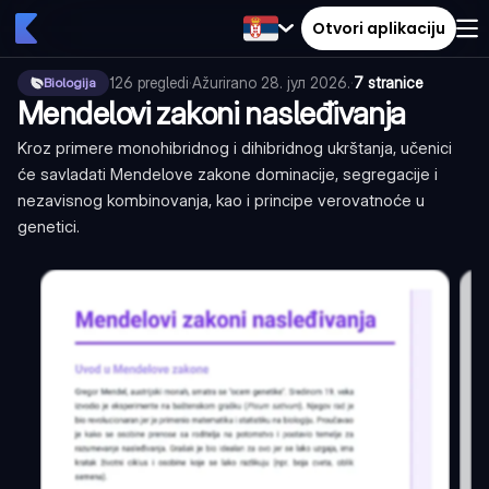
Otvori aplikaciju
126
pregledi
·
Ažurirano
28. јул 2026.
·
7 stranice
Biologija
Mendelovi zakoni nasleđivanja
Kroz primere monohibridnog i dihibridnog ukrštanja, učenici
će savladati Mendelove zakone dominacije, segregacije i
nezavisnog kombinovanja, kao i principe verovatnoće u
genetici.