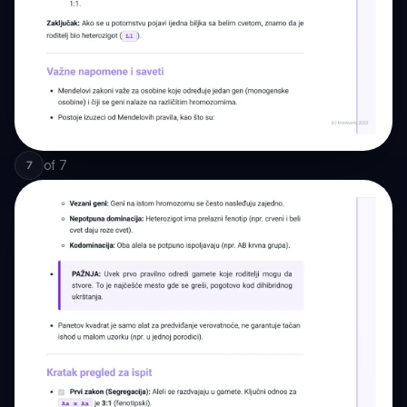
of
7
7