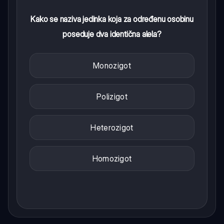
Kako se naziva jedinka koja za određenu osobinu
poseduje dva identična alela?
Monozigot
Polizigot
Heterozigot
Homozigot