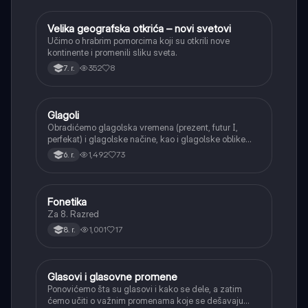
Velika geografska otkrića – novi svetovi
Istorija
Učimo o hrabrim pomorcima koji su otkrili nove
kontinente i promenili sliku sveta.
352
8
7. r.
Glagoli
Srpski jezik
Obradićemo glagolska vremena (prezent, futur I,
perfekat) i glagolske načine, kao i glagolske oblike
(infinitiv, glagolski pridevi i prilozi) i glagolski vid
1,492
73
6. r.
(svršeni i nesvršeni).
Fonetika
Srpski jezik
Za 8. Razred
1,001
17
8. r.
Glasovi i glasovne promene
Srpski jezik
Ponovićemo šta su glasovi i kako se dele, a zatim
ćemo učiti o važnim promenama koje se dešavaju