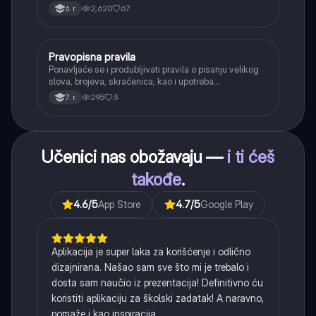
kada se glasovi nađu jedan pored drugog u rečima
2,620
67
6. r.
(npr. jednačenje suglasnika po zvučnosti i mestu
tvorbe).
Pravopisna pravila
Srpski jezik
Ponavljaće se i produbljivati pravila o pisanju velikog
slova, brojeva, skraćenica, kao i upotreba
interpunkcije, sa posebnim fokusom na zarez u
295
3
7. r.
složenoj rečenici.
Učenici nas obožavaju —
i ti ćeš
takođe
.
4.6
/5
App Store
4.7
/5
Google Play
Aplikacija je super laka za korišćenje i odlično
dizajnirana. Našao sam sve što mi je trebalo i
dosta sam naučio iz prezentacija! Definitivno ću
koristiti aplikaciju za školski zadatak! A naravno,
pomaže i kao inspiracija.