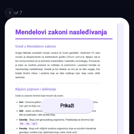
of
7
1
Prikaži