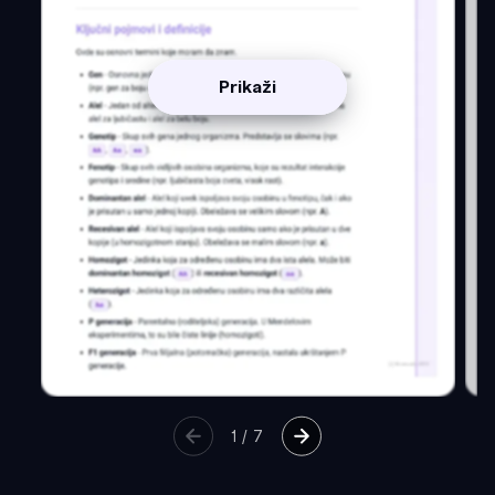
Prikaži
1
/
7