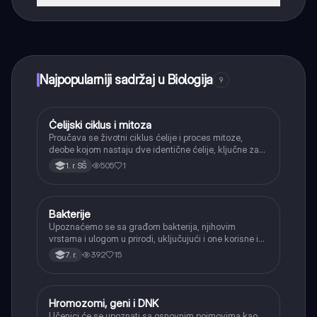
Tako je! Uživaj u besplatnom pristupu sadržaju za
učenje, povezuj se sa drugim učenicima i dobijaj
trenutnu pomoć – sve na dohvat ruke.
Najpopularniji sadržaj u Biologija
9
Ćelijski ciklus i mitoza
Biologija
Proučava se životni ciklus ćelije i proces mitoze,
deobe kojom nastaju dve identične ćelije, ključne za
rast i obnavljanje tkiva.
505
1
1. r. SŠ
Bakterije
Biologija
Upoznaćemo se sa građom bakterija, njihovim
vrstama i ulogom u prirodi, uključujući i one korisne i
one koje izazivaju bolesti.
392
15
7. r.
Hromozomi, geni i DNK
Biologija
Učenici će se upoznati sa osnovnim pojmovima kao