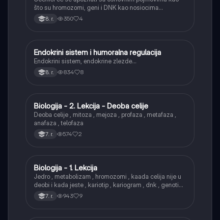
što su hromozomi, geni i DNK kao nosiocima
naslednih informacija.
350
4
8. r.
Endokrini sistem i humoralna regulacija
Biologija
Endokrini sistem, endokrine zlezde…
834
8
8. r.
Biologija - 2. Lekcija - Deoba celije
Biologija
Deoba celije , mitoza , mejoza , profaza , metafaza ,
anafaza , telofaza
574
2
7. r.
Biologija - 1. Lekcija
Biologija
Jedro , metabolizam , hromozomi , kaada celija nije u
deobi i kada jeste , kariotip , kariogram , dnk , genotip ,
fenotip
943
9
7. r.