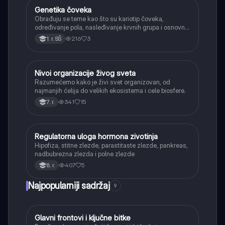
Genetika čoveka
Biologija
Obrađuju se teme kao što su kariotip čoveka,
određivanje pola, nasleđivanje krvnih grupa i osnovni
primeri naslednih bolesti.
216
3
1. r. SŠ
Nivoi organizacije živog sveta
Biologija
Razumećemo kako je živi svet organizovan, od
najmanjih ćelija do velikih ekosistema i cele biosfere.
341
15
7. r.
Regulatorna uloga hormona zivotinja
Biologija
Hipofiza, stitne zlezde, parastitaste zlezde, pankreas,
nadbubrezna zlezda i polne zlezde
407
5
8. r.
Najpopularniji sadržaj
9
Glavni frontovi i ključne bitke
Istorija