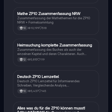
Mathe ZP10 Zusammenfassung NRW
Mathe
Zusammenfassung der Mathethemwn für die ZP10
NRW + Formelsammlung
10,199
518
10
Heimsuchung komplette Zusammenfassung
Deutsch
Zusammenfassung des Buches als auch der
einzelnen Kapitel und deren Charakteren. Auch
tabellarisch. Im Unterricht ohne KI erstellt
5,815
119
12
Deutsch ZP10 Lernzettel
Deutsch
Deutsch ZP10 Lernzettel für Informierendes
Schreiben, Vergleichende Analyse,
Sachtexte/Roman/Gedicht..
5,437
145
10
Alles was du für die ZP10 können musst!
Mathe