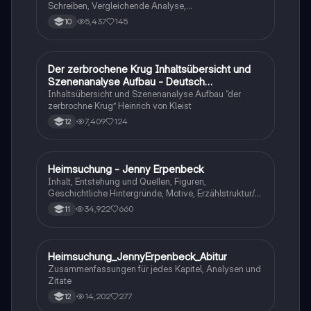
Schreiben, Vergleichende Analyse,
Sachtexte/Roman/Gedicht..
5,437
145
10
Der zerbrochene Krug Inhaltsübersicht und
Deutsch
Szenenanalyse Aufbau - Deutsch
Q1/Q2/Abitur
Inhaltsübersicht und Szenenanalyse Aufbau “der
zerbrochne Krug” Heinrich von Kleist
7,409
124
12
Heimsuchung - Jenny Erpenbeck
Deutsch
Inhalt, Entstehung und Quellen, Figuren,
Geschichtliche Hintergründe, Motive, Erzählstruktur/-
stil
34,922
660
11
Heimsuchung_JennyErpenbeck_Abitur
Deutsch
Zusammenfassungen für jedes Kapitel, Analysen und
Zitate
14,202
277
12