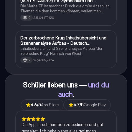
(VOLLSTÄNDIG) für Gymnasium und
Realschule
Die Mathe ZP ist machbar. Durch die große Anzahl an
Themen die dran kommen könnten, verliert man
schnell den Überblick. Also habe ich von den kleinsten
5,041
120
10
Themen bis hin zu den größten alles
zusammengefasst <3.
Der zerbrochene Krug Inhaltsübersicht und
Deutsch
Szenenanalyse Aufbau - Deutsch
Q1/Q2/Abitur
Inhaltsübersicht und Szenenanalyse Aufbau “der
zerbrochne Krug” Heinrich von Kleist
7,409
124
12
Schüler lieben uns —
und du
auch
.
4.6
/5
App Store
4.7
/5
Google Play
Die App ist sehr einfach zu bedienen und gut
gestaltet. Ich habe bisher alles gefunden,