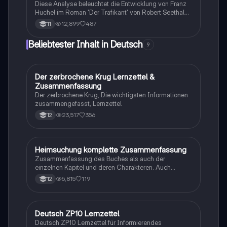
Diese Analyse beleuchtet die Entwicklung von Franz
Huchel im Roman 'Der Trafikant' von Robert Seethaler.
Sie umfasst die Figurenkonstellation, die Rolle von
12,899
487
11
Anezka, die Bedeutung von Traumzetteln als
Kommunikationsmittel sowie den geschichtlichen
Beliebtester Inhalt in Deutsch
9
Hintergrund der Handlung in Wien 1937-1938. Zudem
werden zentrale Motive und Symbole des Romans
untersucht, um das Erwachsenwerden des
Protagonisten im Kontext der politischen
Der zerbrochene Krug Lernzettel &
Deutsch
Veränderungen zu verstehen.
Zusammenfassung
Der zerbrochene Krug, Die wichtigsten Informationen
zusammengefasst, Lernzettel
23,517
356
12
Heimsuchung komplette Zusammenfassung
Deutsch
Zusammenfassung des Buches als auch der
einzelnen Kapitel und deren Charakteren. Auch
tabellarisch. Im Unterricht ohne KI erstellt
5,815
119
12
Deutsch ZP10 Lernzettel
Deutsch
Deutsch ZP10 Lernzettel für Informierendes