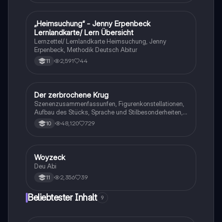
„Heimsuchung“ - Jenny Erpenbeck
Deutsch
Lernlandkarte/ Lern Übersicht
Lernzettel/ Lernlandkarte Heimsuchung, Jenny
Erpenbeck, Methodik Deutsch Abitur
2,591
44
11
Der zerbrochene Krug
Deutsch
Szenenzusammenfassunfen, Figurenkonstellationen,
Aufbau des Stücks, Sprache und Stilbesonderheiten,
Aussageabsicht, Thematik, Interpretation
48,120
729
10
Woyzeck
Deutsch
Deu Abi
2,356
39
11
Beliebtester Inhalt
9