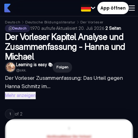
App öffnen
Deutsch
Deutsche Bildungsliteratur
Der Vorleser
1.970
aufrufe
·
Aktualisiert
20. Juli 2026
·
2 Seiten
Deutsch
Der Vorleser Kapitel Analyse und
Zusammenfassung - Hanna und
Michael
Learning is easy 📚
Folgen
@
skk.
Der Vorleser Zusammenfassung
: Das Urteil gegen
Hanna Schmitz im...
Mehr anzeigen
of
2
1