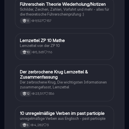
Führerschein Theorie Wiederholung/Notizen
Lerntipps
Schilder, Zeichen, Zahlen, Vorfahrt und mehr - alles für
die theoretische Führerscheinprüfung :)
9,527
157
11
Lernzettel ZP 10 Mathe
Mathe
Lernzettel von der ZP 10
5,365
116
10
Der zerbrochene Krug Lernzettel &
Deutsch
Zusammenfassung
Der zerbrochene Krug, Die wichtigsten Informationen
zusammengefasst, Lernzettel
23,517
356
12
1
10 unregelmäßige Verben im past participle
Englisch
unregelmäßige Verben aus Englisch - past participle
4,282
3
6