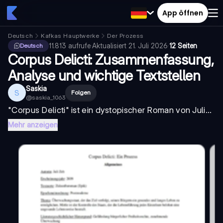
App öffnen
Deutsch
Kafkas Hauptwerke
Der Prozess
11.813
aufrufe
·
Aktualisiert
21. Juli 2026
·
12 Seiten
Deutsch
Corpus Delicti: Zusammenfassung,
Analyse und wichtige Textstellen
Saskia
S
Folgen
@
saskia_1063
"
Corpus Delicti
" ist ein dystopischer Roman von Juli...
Mehr anzeigen