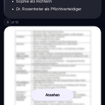
Sophie als Richterin
Dr. Rosentreter als Pflichtverteidiger
of
10
3
Ansehen