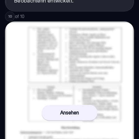
Beobachterin entwickelt.
of
10
10
Ansehen