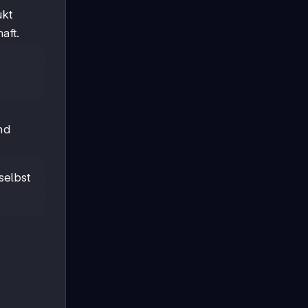
ukt
aft.
s
nd
selbst