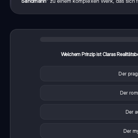
Sandmann
" zu einem komplexen Werk, das sich 
Welchem Prinzip ist Claras Realitätsbe
Der prag
Der rom
Der a
Der my