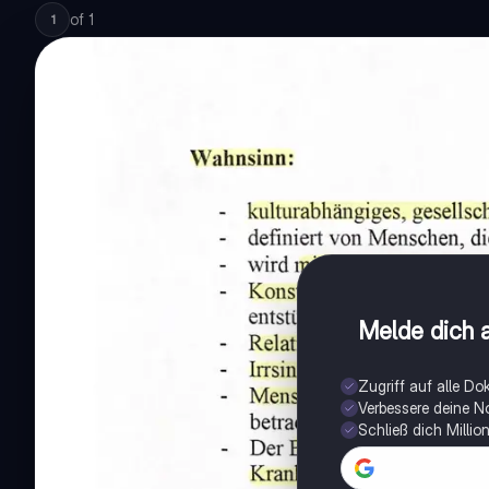
of
1
1
Melde dich a
Zugriff auf alle D
Verbessere deine N
Schließ dich Milli