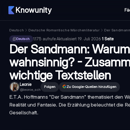
Knowunity
Fä
Deutsch
Deutsche Romantische Märchenliteratur
Der Sandman
1.175
aufrufe
·
Aktualisiert
19. Juli 2026
·
1 Seite
Deutsch
Der Sandmann: Warum 
wahnsinnig? - Zusamm
wichtige Textstellen
Leonie
Folgen
Zu Google-Quellen hinzufügen
@
leonie_sch
E.T.A. Hoffmanns "
Der Sandmann
" thematisiert den W
Realität und Fantasie. Die Erzählung beleuchtet die 
Gesellschaft.