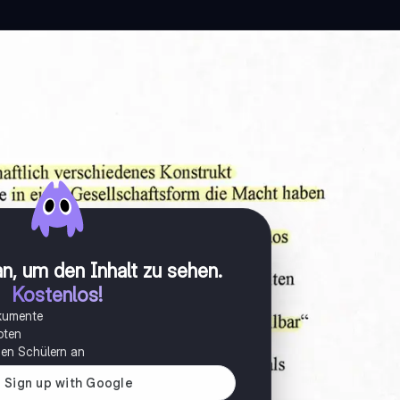
n, um den Inhalt zu sehen
.
Kostenlos!
okumente
oten
onen Schülern an