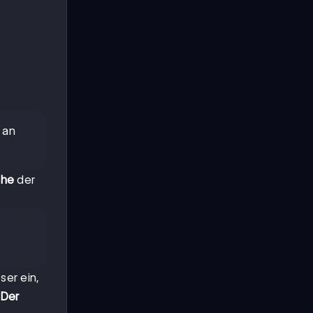
an
che
der
er ein,
Der