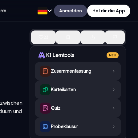
Anmelden
Hol dir die App
tern
23
KI Lerntools
NEU
Zusammenfassung
Karteikarten
g zwischen
Quiz
viduum und
Probeklausur