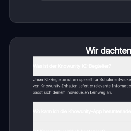
Wir dachten 
Was ist der Knowunity KI-Begleiter?
Unser KI-Begleiter ist ein speziell für Schüler entwick
von Knowunity-Inhalten liefert er relevante Informatio
passt sich deinem individuellen Lernweg an.
Wo kann ich die Knowunity-App herunterlad
Du kannst die App im Google Play Store und im Apple 