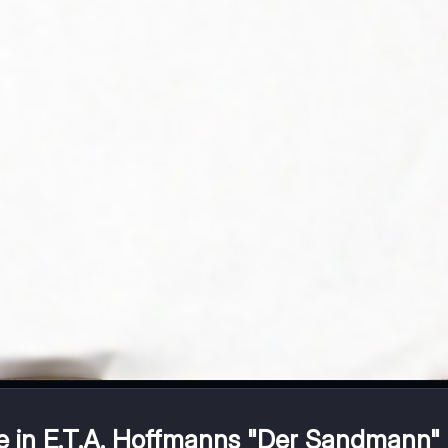
 in E.T.A. Hoffmanns "Der Sandmann"