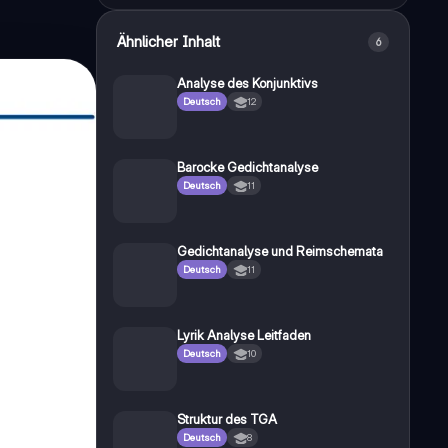
Ähnlicher Inhalt
6
Analyse des Konjunktivs
Deutsch
12
Barocke Gedichtanalyse
Deutsch
11
Gedichtanalyse und Reimschemata
Deutsch
11
Lyrik Analyse Leitfaden
Deutsch
10
Struktur des TGA
Deutsch
8