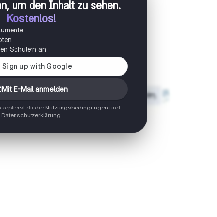
n, um den Inhalt zu sehen
.
Kostenlos!
okumente
oten
onen Schülern an
Mit E-Mail anmelden
zeptierst du die
Nutzungsbedingungen
und
Datenschutzerklärung