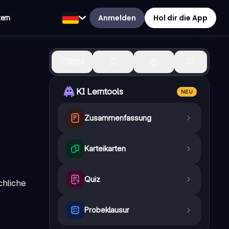
Anmelden
Hol dir die App
tern
2222
KI Lerntools
NEU
Zusammenfassung
Karteikarten
Quiz
chliche
Probeklausur