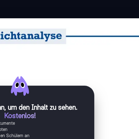
n, um den Inhalt zu sehen
.
Kostenlos!
okumente
oten
onen Schülern an