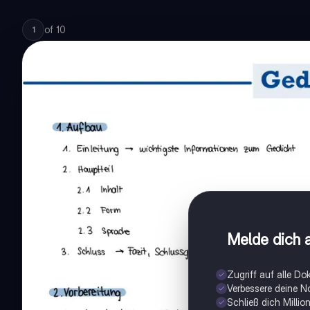
of
10
1
Melde dich a
Zugriff auf alle D
Verbessere deine N
Schließ dich Milli