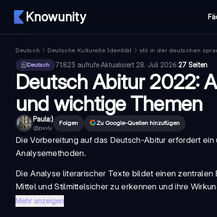
Knowunity
Fä
Deutsch
Deutsche Kulturelle Identität
stil in der deutschen spr
71.823
aufrufe
·
Aktualisiert
28. Juli 2026
·
27 Seiten
Deutsch
Deutsch Abitur 2022: 
und wichtige Themen
Paula:)
Folgen
Zu Google-Quellen hinzufügen
@
pxvly
Die Vorbereitung auf das
Deutsch-Abitur
erfordert ei
Analysemethoden.
Die Analyse literarischer Texte bildet einen zentralen
Mittel
und
Stilmittel
sicher zu erkennen und ihre Wirkung
Mehr anzeigen