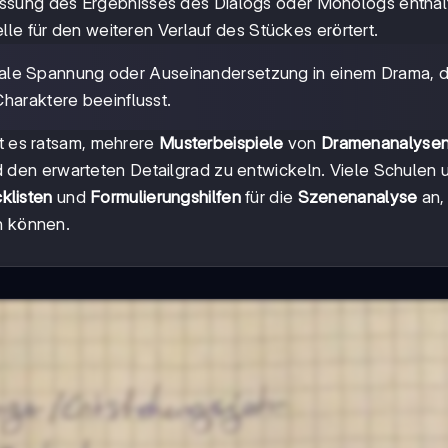
ssung des Ergebnisses des Dialogs oder Monologs enthalt
le für den weiteren Verlauf des Stückes erörtert.
ntrale Spannung oder Auseinandersetzung in einem Drama, d
haraktere beeinflusst.
st es ratsam, mehrere
Musterbeispiele
von
Dramenanalyse
 und den erwarteten Detailgrad zu entwickeln. Viele Schulen 
klisten
und
Formulierungshilfen
für die
Szenenanalyse
an,
n können.