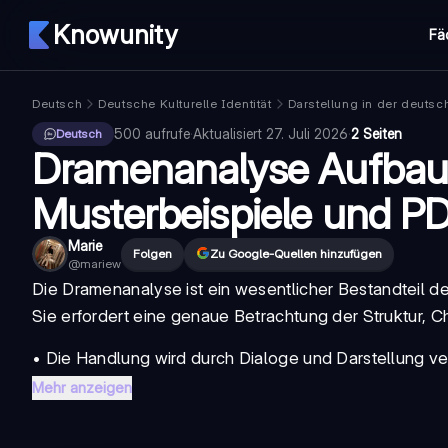
Knowunity
Fä
Deutsch
Deutsche Kulturelle Identität
Darstellung in der deutsc
500
aufrufe
·
Aktualisiert
27. Juli 2026
·
2 Seiten
Deutsch
Dramenanalyse Aufbau 1
Musterbeispiele und P
Marie
Folgen
Zu Google-Quellen hinzufügen
@
mariew
Die
Dramenanalyse
ist ein wesentlicher Bestandteil de
Sie erfordert eine genaue Betrachtung der Struktur, 
• Die Handlung wird durch Dialoge und Darstellung vermi
Mehr anzeigen