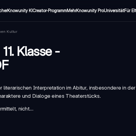
cher
Knowunity KI
Creator-Programm
Mehr
Knowunity Pro
Universität
Für El
hen Kultur
1. Klasse -
DF
r literarischen Interpretation im
Abitur
, insbesondere in de
Charaktere und Dialoge eines Theaterstücks.
ttelt, nicht...