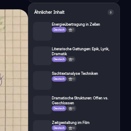
Ähnlicher Inhalt
6
Energieübertragung in Zellen
Deutsch
7
Literarische Gattungen: Epik, Lyrik,
Dramatik
Deutsch
9
Sachtextanalyse Techniken
Deutsch
11
Dramatische Strukturen: Offen vs.
Geschlossen
Deutsch
11
Zeitgestaltung im Film
Deutsch
10