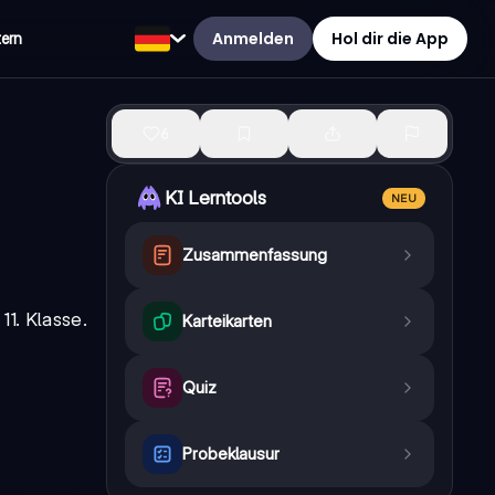
Anmelden
Hol dir die App
tern
6
KI Lerntools
NEU
Zusammenfassung
r
11. Klasse
.
Karteikarten
Quiz
Probeklausur