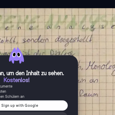
n, um den Inhalt zu sehen
.
Kostenlos!
okumente
oten
onen Schülern an