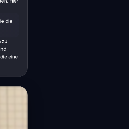
en. Hier
ie die
n
zu
und
 die eine