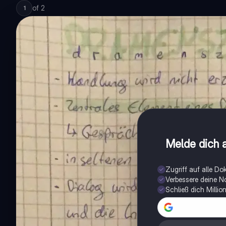
of
2
1
Melde dich a
Zugriff auf alle D
Verbessere deine N
Schließ dich Milli