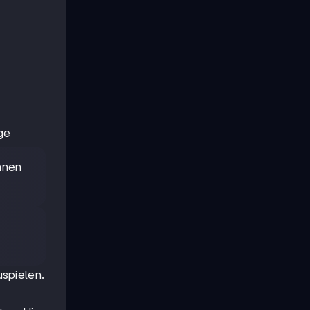
ge
önnen
uspielen.