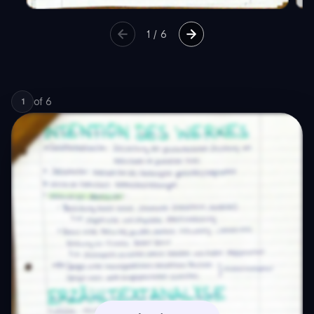
1
/
6
of
6
1