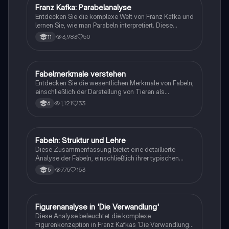
Franz Kafka: Parabelanalyse
Deutsch
Entdecken Sie die komplexe Welt von Franz Kafka und
lernen Sie, wie man Parabeln interpretiert. Diese
Zusammenfassung bietet einen Überblick über Kafkas
3,983
50
11
Leben, seine literarischen Techniken und die Struktur
von Parabeln. Ideal für Studierende der
Literaturwissenschaft, die sich mit Kafkas Werk und
der Analyse literarischer Texte auseinandersetzen
Fabelmerkmale verstehen
Deutsch
möchten.
Entdecken Sie die wesentlichen Merkmale von Fabeln,
einschließlich der Darstellung von Tieren als
Menschen, menschlichen Schwächen und der
1,121
33
6
typischen Struktur. Diese Zusammenfassung ist ideal
für Schüler der 6. Klasse und bietet eine klare Analyse
der Fabeln sowie deren Moral. Perfekt für den
Unterricht oder zur Vorbereitung auf Prüfungen.
Fabeln: Struktur und Lehre
Deutsch
Diese Zusammenfassung bietet eine detaillierte
Analyse der Fabeln, einschließlich ihrer typischen
Merkmale, Struktur und der moralischen Lehren, die
775
153
5
sie vermitteln. Erfahren Sie, wie Tiere mit
menschlichen Eigenschaften Konflikte darstellen und
welche Lehren aus diesen Erzählungen gezogen
werden können. Ideal für Schüler, die die Grundlagen
Figurenanalyse in 'Die Verwandlung'
Deutsch
der Fabeln verstehen möchten.
Diese Analyse beleuchtet die komplexe
Figurenkonzeption in Franz Kafkas 'Die Verwandlung'.