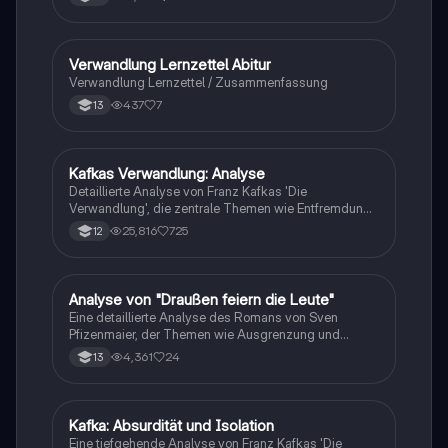
Verwandlung Lernzettel Abitur
Deutsch
Verwandlung Lernzettel / Zusammenfassung
437
7
13
Kafkas Verwandlung: Analyse
Deutsch
Detaillierte Analyse von Franz Kafkas 'Die
Verwandlung', die zentrale Themen wie Entfremdung,
Identität und soziale Unterdrückung behandelt. Diese
25,816
725
12
Zusammenfassung bietet Einblicke in die Charaktere,
ihre Beziehungen und die psychologischen Aspekte
der Verwandlung. Ideal für das Abitur und mündliche
Prüfungen.
Analyse von "Draußen feiern die Leute"
Deutsch
Eine detaillierte Analyse des Romans von Sven
Pfizenmaier, der Themen wie Ausgrenzung und
magischen Realismus behandelt.
4,361
24
13
Kafka: Absurdität und Isolation
Deutsch
Eine tiefgehende Analyse von Franz Kafkas 'Die