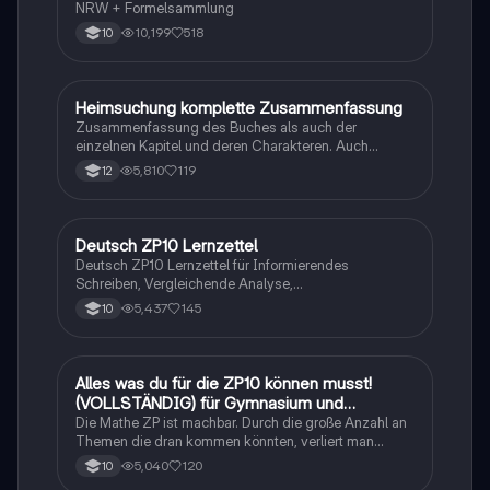
NRW + Formelsammlung
10,199
518
10
Heimsuchung komplette Zusammenfassung
Deutsch
Zusammenfassung des Buches als auch der
einzelnen Kapitel und deren Charakteren. Auch
tabellarisch. Im Unterricht ohne KI erstellt
5,810
119
12
Deutsch ZP10 Lernzettel
Deutsch
Deutsch ZP10 Lernzettel für Informierendes
Schreiben, Vergleichende Analyse,
Sachtexte/Roman/Gedicht..
5,437
145
10
Alles was du für die ZP10 können musst!
Mathe
(VOLLSTÄNDIG) für Gymnasium und
Realschule
Die Mathe ZP ist machbar. Durch die große Anzahl an
Themen die dran kommen könnten, verliert man
schnell den Überblick. Also habe ich von den kleinsten
5,040
120
10
Themen bis hin zu den größten alles