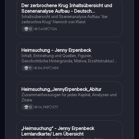
Der zerbrochene Krug Inhaltsübersicht und
Deutsch
Szenenanalyse Aufbau - Deutsch
Q1/Q2/Abitur
Inhaltsübersicht und Szenenanalyse Aufbau “der
zerbrochne Krug” Heinrich von Kleist
7,408
124
12
Heimsuchung - Jenny Erpenbeck
Deutsch
Inhalt, Entstehung und Quellen, Figuren,
Geschichtliche Hintergründe, Motive, Erzählstruktur/-
stil
34,919
659
11
Heimsuchung_JennyErpenbeck_Abitur
Deutsch
Zusammenfassungen für jedes Kapitel, Analysen und
Zitate
14,198
277
12
„Heimsuchung“ - Jenny Erpenbeck
Deutsch
Lernlandkarte/ Lern Übersicht