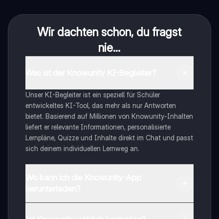
Wir dachten schon, du fragst
nie...
Was ist der Knowunity KI-Begleiter?
Unser KI-Begleiter ist ein speziell für Schüler
entwickeltes KI-Tool, das mehr als nur Antworten
bietet. Basierend auf Millionen von Knowunity-Inhalten
liefert er relevante Informationen, personalisierte
Lernpläne, Quizze und Inhalte direkt im Chat und passt
sich deinem individuellen Lernweg an.
Wo kann ich die Knowunity-App
herunterladen?
Du kannst die App im Google Play Store und im Apple
App Store herunterladen.