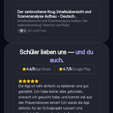
zusammengefasst <3.
Der zerbrochene Krug Inhaltsübersicht und
Deutsch
Szenenanalyse Aufbau - Deutsch
Q1/Q2/Abitur
Inhaltsübersicht und Szenenanalyse Aufbau “der
zerbrochne Krug” Heinrich von Kleist
7,408
124
12
Schüler lieben uns —
und du
auch
.
4.6
/5
App Store
4.7
/5
Google Play
Die App ist sehr einfach zu bedienen und gut
gestaltet. Ich habe bisher alles gefunden,
wonach ich gesucht habe, und konnte viel aus
den Präsentationen lernen! Ich werde die App
definitiv für ein Schulprojekt nutzen! Und