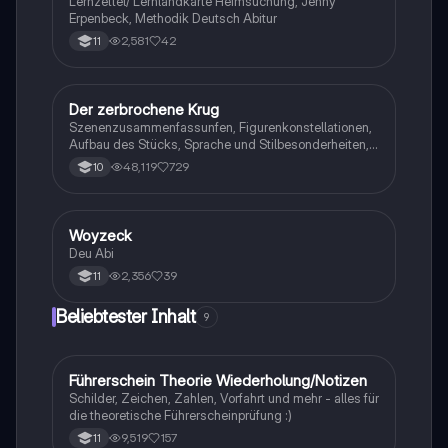
Lernzettel/ Lernlandkarte Heimsuchung, Jenny
Erpenbeck, Methodik Deutsch Abitur
2,581
42
11
Der zerbrochene Krug
Deutsch
Szenenzusammenfassunfen, Figurenkonstellationen,
Aufbau des Stücks, Sprache und Stilbesonderheiten,
Aussageabsicht, Thematik, Interpretation
48,119
729
10
Woyzeck
Deutsch
Deu Abi
2,356
39
11
Beliebtester Inhalt
9
Führerschein Theorie Wiederholung/Notizen
Lerntipps
Schilder, Zeichen, Zahlen, Vorfahrt und mehr - alles für
die theoretische Führerscheinprüfung :)
9,519
157
11