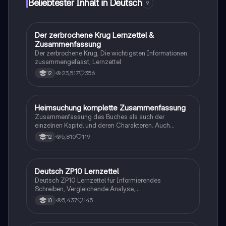
Beliebtester Inhalt in Deutsch
9
Leser ohne Vorkenntnisse.
Der zerbrochene Krug Lernzettel &
Deutsch
Zusammenfassung
Der zerbrochene Krug, Die wichtigsten Informationen
zusammengefasst, Lernzettel
23,517
356
12
Heimsuchung komplette Zusammenfassung
Deutsch
Zusammenfassung des Buches als auch der
einzelnen Kapitel und deren Charakteren. Auch
tabellarisch. Im Unterricht ohne KI erstellt
5,810
119
12
Deutsch ZP10 Lernzettel
Deutsch
Deutsch ZP10 Lernzettel für Informierendes
Schreiben, Vergleichende Analyse,
Sachtexte/Roman/Gedicht..
5,437
145
10