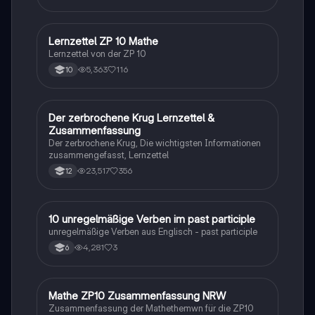
Lernzettel ZP 10 Mathe
Mathe
Lernzettel von der ZP 10
5,363
116
10
Der zerbrochene Krug Lernzettel &
Deutsch
Zusammenfassung
Der zerbrochene Krug, Die wichtigsten Informationen
zusammengefasst, Lernzettel
23,517
356
12
1
10 unregelmäßige Verben im past participle
Englisch
unregelmäßige Verben aus Englisch - past participle
4,281
3
6
Mathe ZP10 Zusammenfassung NRW
Mathe
Zusammenfassung der Mathethemwn für die ZP10