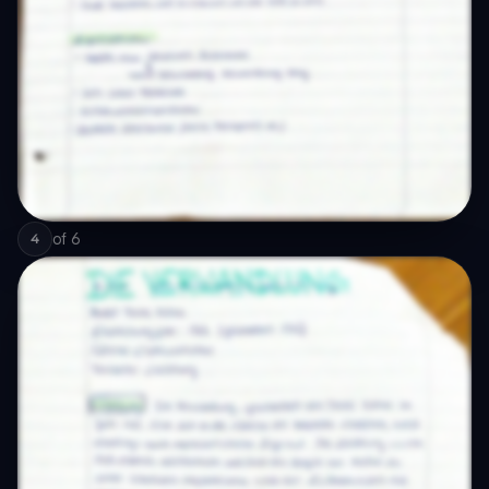
of
6
4