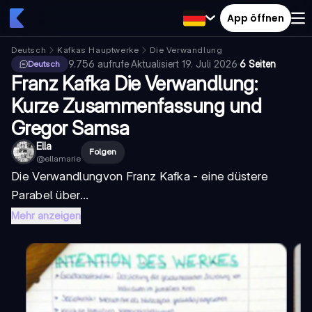
App öffnen
Deutsch
Kafkas Hauptwerke
Die Verwandlung
9.756
aufrufe
·
Aktualisiert
19. Juli 2026
·
6 Seiten
Deutsch
Franz Kafka Die Verwandlung:
Kurze Zusammenfassung und
Gregor Samsa
Ella
Folgen
@
ellamarie
Die Verwandlung
von Franz Kafka - eine düstere
Parabel über...
Mehr anzeigen