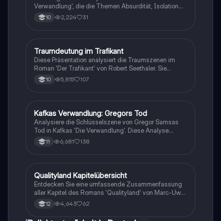
Verwandlung', die die Themen Absurdität, Isolation
und Entfremdung beleuchtet. Erforschen Sie die
2,224
31
10
Figurenkonstellation der Familie Samsa und die
kafkaeske Darstellung der modernen Existenz. Ideal
für Studierende, die sich mit Kafkas Werk und seinen
zentralen Motiven auseinandersetzen möchten.
Traumdeutung im Trafikant
Deutsch
Diese Präsentation analysiert die Traumszenen im
Roman 'Der Trafikant' von Robert Seethaler. Sie
beleuchtet die Verbindung zu Freuds Traumtheorie,
5,815
107
10
interpretiert zentrale Symbole und bietet einen
Ausblick auf moderne Traumdeutung. Ideal für
Studierende der Literatur und Psychologie.
Kafkas Verwandlung: Gregors Tod
Deutsch
Analysiere die Schlüsselszene von Gregor Samsas
Tod in Kafkas 'Die Verwandlung'. Diese Analyse
umfasst die familiären Dynamiken, die Metamorphose
6,681
138
11
und die gesellschaftliche Kritik, die in dieser
entscheidenden Passage deutlich werden. Ideal für
Klausuren und tiefere Einblicke in Kafkas Werk.
Qualityland Kapitelübersicht
Deutsch
Entdecken Sie eine umfassende Zusammenfassung
aller Kapitel des Romans 'Qualityland' von Marc-Uwe
Kling. Diese Übersicht bietet Einblicke in die
4,643
62
12
Charaktere, zentrale Themen und die Handlung, um
das Verständnis des Buches zu erleichtern, selbst für