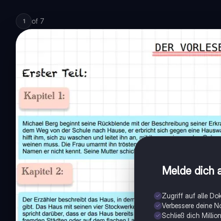
of
7
1
Melde dich a
Zugriff auf alle D
Verbessere deine N
Schließ dich Milli