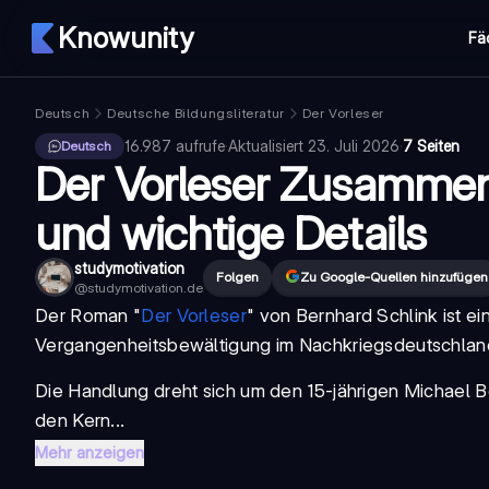
Knowunity
Fä
Deutsch
Deutsche Bildungsliteratur
Der Vorleser
16.987
aufrufe
·
Aktualisiert
23. Juli 2026
·
7 Seiten
Deutsch
Der Vorleser Zusammenf
und wichtige Details
studymotivation
Folgen
Zu Google-Quellen hinzufügen
@
studymotivation.de
Der Roman "
Der Vorleser
" von Bernhard Schlink ist 
Vergangenheitsbewältigung im Nachkriegsdeutschlan
Die Handlung dreht sich um den 15-jährigen Michael B
den Kern...
Mehr anzeigen