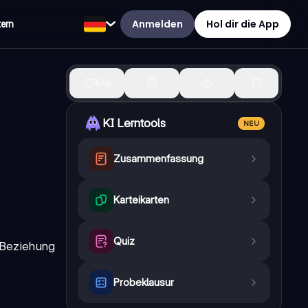
Anmelden
Hol dir die App
tern
674
KI Lerntools
NEU
Zusammenfassung
Karteikarten
Quiz
e Beziehung
Probeklausur