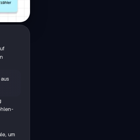
uf
en
 aus
g
ohlen-
,
le, um