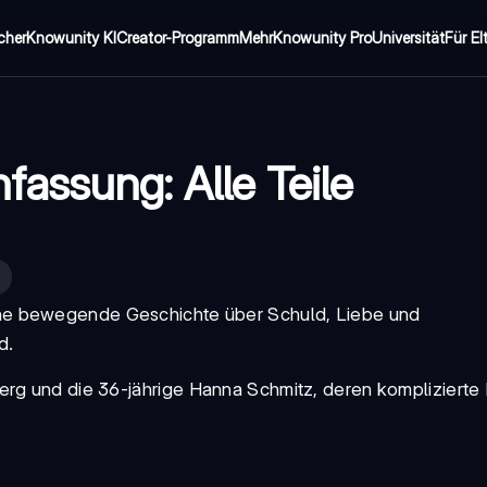
cher
Knowunity KI
Creator-Programm
Mehr
Knowunity Pro
Universität
Für El
assung: Alle Teile
eine bewegende Geschichte über Schuld, Liebe und
d.
erg und die 36-jährige
Hanna Schmitz
, deren kompliziert