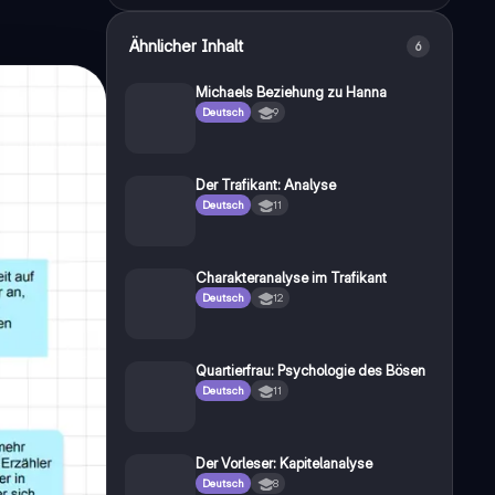
Ähnlicher Inhalt
6
Michaels Beziehung zu Hanna
Deutsch
9
Der Trafikant: Analyse
Deutsch
11
Charakteranalyse im Trafikant
Deutsch
12
Quartierfrau: Psychologie des Bösen
Deutsch
11
Der Vorleser: Kapitelanalyse
Deutsch
8