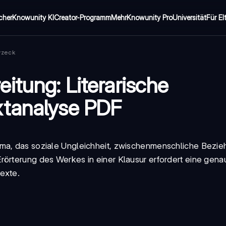
cher
Knowunity KI
Creator-Programm
Mehr
Knowunity Pro
Universität
Für El
zeck
itung: Literarische
xtanalyse PDF
ama, das soziale Ungleichheit, zwischenmenschliche Bezi
Erörterung
des Werkes in einer
Klausur
erfordert eine gena
exte.