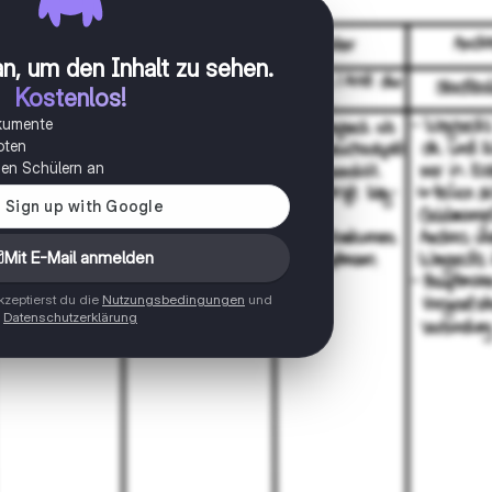
n, um den Inhalt zu sehen
.
Kostenlos!
okumente
oten
onen Schülern an
Mit E-Mail anmelden
zeptierst du die
Nutzungsbedingungen
und
Datenschutzerklärung