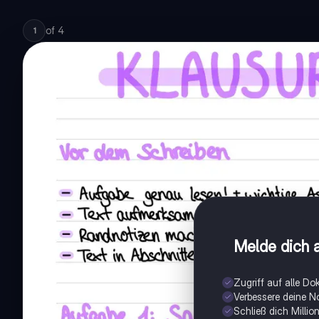
of
4
1
Melde dich a
Zugriff auf alle D
Verbessere deine N
Schließ dich Milli