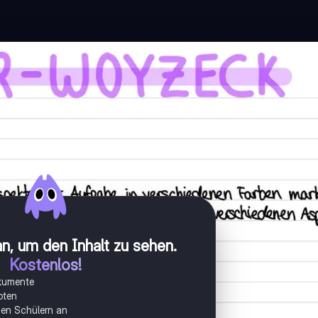
n, um den Inhalt zu sehen
.
Kostenlos!
okumente
oten
onen Schülern an