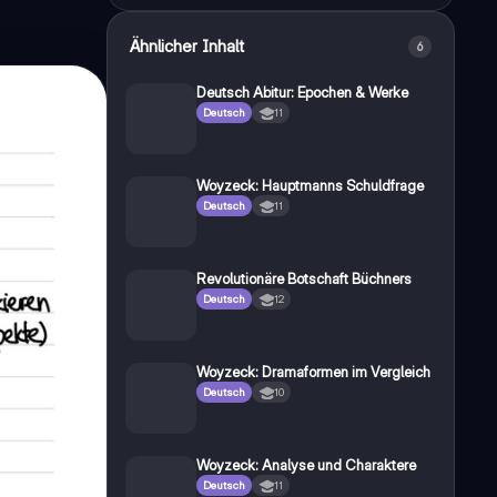
Ähnlicher Inhalt
6
Deutsch Abitur: Epochen & Werke
Deutsch
11
Woyzeck: Hauptmanns Schuldfrage
Deutsch
11
Revolutionäre Botschaft Büchners
Deutsch
12
Woyzeck: Dramaformen im Vergleich
Deutsch
10
Woyzeck: Analyse und Charaktere
Deutsch
11