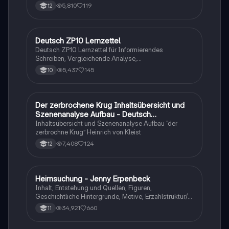
tabellarisch. Im Unterricht ohne KI erstellt
5,810
119
12
Deutsch ZP10 Lernzettel
Deutsch
Deutsch ZP10 Lernzettel für Informierendes
Schreiben, Vergleichende Analyse,
Sachtexte/Roman/Gedicht..
5,437
145
10
Der zerbrochene Krug Inhaltsübersicht und
Deutsch
Szenenanalyse Aufbau - Deutsch
Q1/Q2/Abitur
Inhaltsübersicht und Szenenanalyse Aufbau “der
zerbrochne Krug” Heinrich von Kleist
7,408
124
12
Heimsuchung - Jenny Erpenbeck
Deutsch
Inhalt, Entstehung und Quellen, Figuren,
Geschichtliche Hintergründe, Motive, Erzählstruktur/-
stil
34,921
660
11