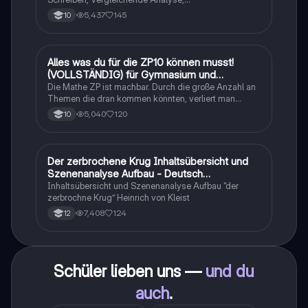
Sachtexte/Roman/Gedicht..
5,437
145
10
Alles was du für die ZP10 können musst!
Mathe
(VOLLSTÄNDIG) für Gymnasium und
Realschule
Die Mathe ZP ist machbar. Durch die große Anzahl an
Themen die dran kommen könnten, verliert man
schnell den Überblick. Also habe ich von den kleinsten
5,040
120
10
Themen bis hin zu den größten alles
zusammengefasst <3.
Der zerbrochene Krug Inhaltsübersicht und
Deutsch
Szenenanalyse Aufbau - Deutsch
Q1/Q2/Abitur
Inhaltsübersicht und Szenenanalyse Aufbau “der
zerbrochne Krug” Heinrich von Kleist
7,408
124
12
Schüler lieben uns —
und du
auch
.