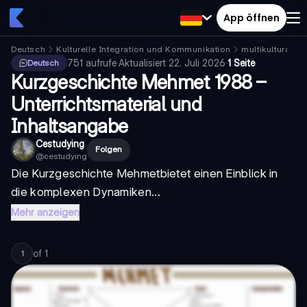
App öffnen
Deutsch
Kulturelle Integration und Kommunikation
multikulturalis
751
aufrufe
·
Aktualisiert
22. Juli 2026
·
1 Seite
Deutsch
Kurzgeschichte Mehmet 1988 –
Unterrichtsmaterial und
Inhaltsangabe
Cestudying
Folgen
@
cestudying
Die
Kurzgeschichte Mehmet
bietet einen Einblick in
die komplexen Dynamiken...
Mehr anzeigen
of
1
1