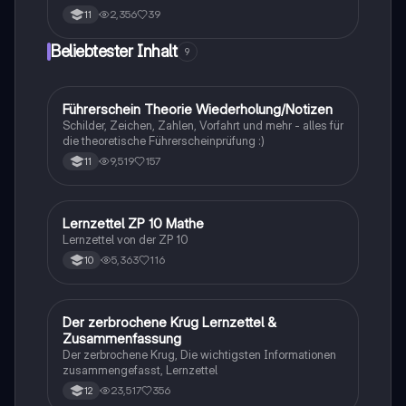
2,356
39
11
Beliebtester Inhalt
9
F
Führerschein Theorie Wiederholung/Notizen
Lerntipps
Schilder, Zeichen, Zahlen, Vorfahrt und mehr - alles für
die theoretische Führerscheinprüfung :)
9,519
157
11
Lernzettel ZP 10 Mathe
Mathe
Lernzettel von der ZP 10
5,363
116
10
Der zerbrochene Krug Lernzettel &
Deutsch
Zusammenfassung
Der zerbrochene Krug, Die wichtigsten Informationen
zusammengefasst, Lernzettel
23,517
356
12