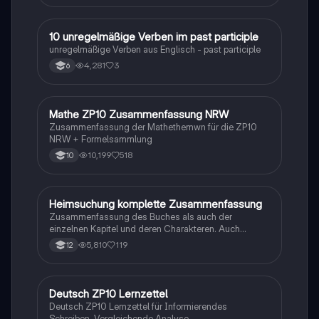
1
10 unregelmäßige Verben im past participle
Englisch
unregelmäßige Verben aus Englisch - past participle
4,281
3
6
Mathe ZP10 Zusammenfassung NRW
Mathe
Zusammenfassung der Mathethemwn für die ZP10
NRW + Formelsammlung
10,199
518
10
H
Heimsuchung komplette Zusammenfassung
Deutsch
Zusammenfassung des Buches als auch der
einzelnen Kapitel und deren Charakteren. Auch
tabellarisch. Im Unterricht ohne KI erstellt
5,810
119
12
Deutsch ZP10 Lernzettel
Deutsch
Deutsch ZP10 Lernzettel für Informierendes
Schreiben, Vergleichende Analyse,