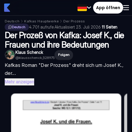
App öffnen
Deutsch
Kafkas Hauptwerke
Der Prozess
4.701
aufrufe
·
Aktualisiert
23. Juli 2026
·
11 Seiten
Deutsch
Der Prozeß von Kafka: Josef K., die
Frauen und ihre Bedeutungen
Klaus Schenck
Folgen
@
klausschenck_528975
Kafkas Roman "Der Prozess" dreht sich um Josef K.,
der...
Mehr anzeigen