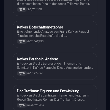
die wesentlichen Inhalte der sechs Teile von Bertolt
Brechts Drama 'Der Kaukasische Kreidekreis'. Ideal
2,761
51
11
für das Verständnis der Charaktere und der Handlung.
Typ: Inhaltsübersicht.
Kafkas Botschaftsmetapher
Deutsch
Eine tiefgehende Analyse von Franz Kafkas Parabel
'Eine kaiserliche Botschaft', die die
Herausforderungen der Kommunikation in
2,104
38
12
hierarchischen Gesellschaften und die komplexe
Beziehung zwischen Kafka und seinem Vater
thematisiert. Diese Interpretation beleuchtet die
symbolische Bedeutung des Boten und die Kritik an
Kafkas Parabeln: Analyse
Deutsch
bürokratischen Strukturen. Ideal für Studierende der
Entdecken Sie die tiefgreifenden Themen und
Literaturwissenschaft.
Stilmittel in Kafkas Parabeln. Diese Analyse behandelt
zentrale Aspekte wie Entfremdung, gesellschaftliche
1,897
26
12
Kritik und die Verwendung von Metaphern. Ideal für
Studierende, die sich mit Kafkas Werk und seiner
Bedeutung auseinandersetzen möchten. Typ:
Analyse.
Der Trafikant: Figuren und Entwicklung
Deutsch
Entdecken Sie die zentralen Themen und Figuren in
Robert Seethalers Roman 'Der Trafikant'. Diese
Präsentation behandelt die Entwicklung von Franz
3,596
83
12
Huchel, seine Beziehungen zu Anezka und Otto