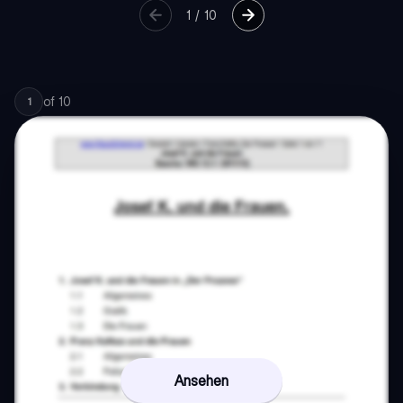
1
/
10
of
10
1
Ansehen