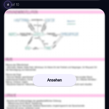
of
10
6
Ansehen