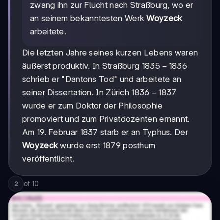
zwang ihn zur Flucht nach Straßburg, wo er
an seinem bekanntesten Werk
Woyzeck
arbeitete.
Die letzten Jahre seines kurzen Lebens waren
1835-
1835
−
1836
äußerst produktiv. In Straßburg
1836
schrieb er "Dantons Tod" und arbeitete an
1836-
1836
−
1837
seiner Dissertation. In Zürich
1837
wurde er zum Doktor der Philosophie
promoviert und zum Privatdozenten ernannt.
Am 19. Februar 1837 starb er an Typhus. Der
Woyzeck
wurde erst 1879 posthum
veröffentlicht.
of
10
2