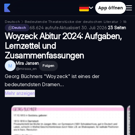
App öffnen
Deutsch
Bedeutende Theaterstücke der deutschen Literatur
Woyze
68.624
aufrufe
·
Aktualisiert
30. Juli 2026
·
23 Seiten
Deutsch
Woyzeck Abitur 2024: Aufgaben,
Lernzettel und
Zusammenfassungen
Mira Jansen
M
Folgen
@
miraaa_en
Georg Büchners "
Woyzeck
" ist eines der
bedeutendsten Dramen...
Mehr anzeigen