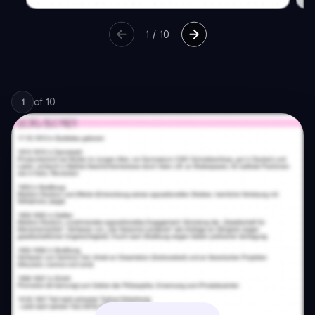
1
/
10
of
10
1