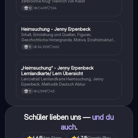
zerbrochne Krug” Heinrich von Kleist
7,409
124
12
Heimsuchung - Jenny Erpenbeck
Deutsch
Inhalt, Entstehung und Quellen, Figuren,
Geschichtliche Hintergründe, Motive, Erzählstruktur/-
stil
34,928
662
11
„Heimsuchung“ - Jenny Erpenbeck
Deutsch
Lernlandkarte/ Lern Übersicht
Lernzettel/ Lernlandkarte Heimsuchung, Jenny
Erpenbeck, Methodik Deutsch Abitur
2,598
45
11
Schüler lieben uns —
und du
auch
.
4.6
/5
App Store
4.7
/5
Google Play