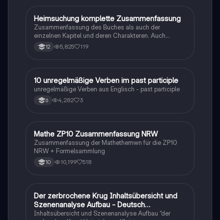
Heimsuchung komplette Zusammenfassung
Deutsch
Zusammenfassung des Buches als auch der
einzelnen Kapitel und deren Charakteren. Auch
tabellarisch. Im Unterricht ohne KI erstellt
5,825
119
12
1
10 unregelmäßige Verben im past participle
Englisch
unregelmäßige Verben aus Englisch - past participle
4,282
3
6
Mathe ZP10 Zusammenfassung NRW
Mathe
Zusammenfassung der Mathethemwn für die ZP10
NRW + Formelsammlung
10,199
518
10
Der zerbrochene Krug Inhaltsübersicht und
Deutsch
Szenenanalyse Aufbau - Deutsch
Q1/Q2/Abitur
Inhaltsübersicht und Szenenanalyse Aufbau “der