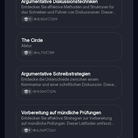
Argumentative Diskussionstechniken
Englisch
Entdecken Sie effektive Methoden und Strukturen für
das Schreiben und Führen von Diskussionen. Dieser
Leitfaden behandelt die wichtigsten
8,824
209
11
Argumentationsprinzipien, wie das Sanduhr- und
Pingpong-Prinzip, sowie nützliche Formulierungen für
Einleitung, Hauptteil und Schluss. Ideal für
Studierende, die ihre argumentative Schreibfähigkeit
The Circle
Englisch
verbessern möchten.
Abitur
4,710
89
11
Argumentative Schreibstrategien
Englisch
Entdecke die Unterschiede zwischen einem
Kommentar und einer schriftlichen Diskussion. Diese
Übersicht bietet dir eine klare Struktur für
9,004
274
8
argumentative Texte, einschließlich Einleitung,
Hauptteil und Schlussfolgerung. Lerne nützliche
Phrasen und Argumentationsstrategien, um deine
Meinung überzeugend zu präsentieren. Ideal für
Vorbereitung auf mündliche Prüfungen
Englisch
Schüler, die ihre Schreibfähigkeiten verbessern
Entdecken Sie effektive Strategien zur Vorbereitung
möchten.
auf mündliche Prüfungen. Dieser Leitfaden umfasst
wichtige Vokabeln, Gesprächsstrategien, Techniken
6,069
261
9
zur Meinungsäußerung und Tipps zur Interaktion mit