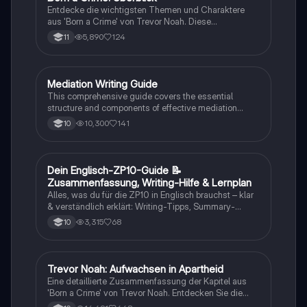
Entdecke die wichtigsten Themen und Charaktere
aus 'Born a Crime' von Trevor Noah. Diese
Zusammenfassung bietet einen tiefen Einblick in die
5,890
124
11
Erlebnisse während der Apartheid und die
Herausforderungen, die Trevor als farbiger Junge in
Südafrika meistern musste. Ideal für Schüler und
Studierende, die sich mit Rassentrennung und
Mediation Writing Guide
Englisch
persönlichen Geschichten auseinandersetzen
This comprehensive guide covers the essential
möchten.
structure and components of effective mediation
writing, including greetings, introductions, main parts,
10,300
141
10
and conclusions. Learn how to craft emails, blog
entries, reader letters, and speeches tailored to your
audience. Ideal for students looking to enhance their
English mediation skills.
Dein Englisch-ZP10-Guide 📝
Englisch
Zusammenfassung, Writing-Hilfe & Lernplan
Alles, was du für die ZP10 in Englisch brauchst – klar
& verständlich erklärt: Writing-Tipps, Summary-
Aufbau, Hörverstehen, häufige Fehler & Vokabeln.
3,315
68
10
Perfekt zum Wiederholen vor der Prüfung! #ZP10
#Englisch #Summary #Writing #Lernzettel
#ZPEnglisch
Trevor Noah: Aufwachsen in Apartheid
Englisch
Eine detaillierte Zusammenfassung der Kapitel aus
'Born a Crime' von Trevor Noah. Entdecken Sie die
Herausforderungen und Erfahrungen, die Trevor als