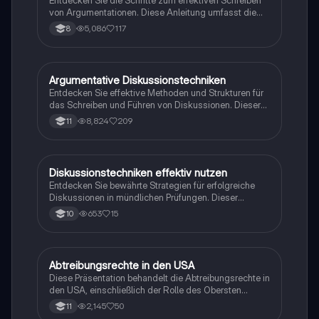
Entdecken Sie die Schritte zum effektiven Schreiben
von Argumentationen. Diese Anleitung umfasst die
Organisation von Ideen, die Planung von Argumenten
5,086
117
8
und die Struktur eines überzeugenden Essays. Ideal
für Schüler, die ihre Fähigkeiten im schriftlichen
Argumentieren verbessern möchten. Enthält hilfreiche
Phrasen für Einleitung, Hauptteil und Schluss.
Argumentative Diskussionstechniken
Englisch
Entdecken Sie effektive Methoden und Strukturen für
das Schreiben und Führen von Diskussionen. Dieser
Leitfaden behandelt die wichtigsten
8,824
209
11
Argumentationsprinzipien, wie das Sanduhr- und
Pingpong-Prinzip, sowie nützliche Formulierungen für
Einleitung, Hauptteil und Schluss. Ideal für
Studierende, die ihre argumentative Schreibfähigkeit
Diskussionstechniken effektiv nutzen
Englisch
verbessern möchten.
Entdecken Sie bewährte Strategien für erfolgreiche
Diskussionen in mündlichen Prüfungen. Dieser
Leitfaden bietet Ihnen wertvolle Tipps zur
653
15
10
Meinungsäußerung, Argumentationsstruktur und
Dialogführung. Ideal für Studierende, die ihre
Kommunikationsfähigkeiten verbessern möchten.
Abtreibungsrechte in den USA
Englisch
Diese Präsentation behandelt die Abtreibungsrechte in
den USA, einschließlich der Rolle des Obersten
Gerichtshofs, der Entscheidung zu Roe v. Wade und
2,145
50
11
den aktuellen Gesetzen in verschiedenen