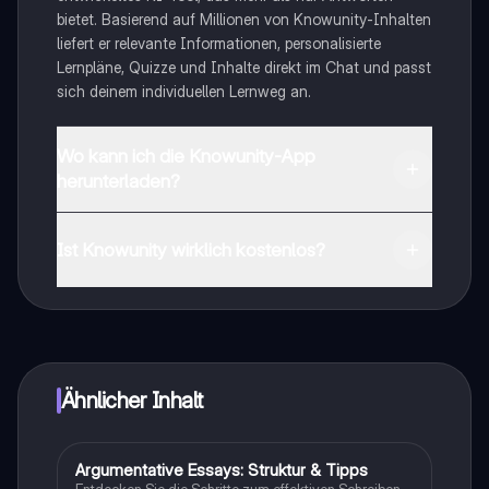
bietet. Basierend auf Millionen von Knowunity-Inhalten
liefert er relevante Informationen, personalisierte
Lernpläne, Quizze und Inhalte direkt im Chat und passt
sich deinem individuellen Lernweg an.
Wo kann ich die Knowunity-App
herunterladen?
Du kannst die App im Google Play Store und im Apple
App Store herunterladen.
Ist Knowunity wirklich kostenlos?
Genau! Genieße kostenlosen Zugang zu Lerninhalten,
vernetze dich mit anderen Schülern und hol dir
sofortige Hilfe – alles direkt auf deinem Handy.
Ähnlicher Inhalt
Argumentative Essays: Struktur & Tipps
Englisch