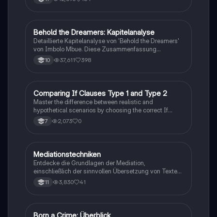
Behold the Dreamers: Kapitelanalyse
Englisch
Detaillierte Kapitelanalyse von 'Behold the Dreamers'
von Imbolo Mbue. Diese Zusammenfassung
behandelt zentrale Themen wie den nigerianischen
37,611
398
10
Traum, gesellschaftliche Kontexte und die
Herausforderungen der Einwanderung. Ideal für
Studierende, die sich mit den komplexen Themen des
Romans auseinandersetzen möchten.
C
Comparing If Clauses Type 1 and Type 2
Englisch
Master the difference between realistic and
hypothetical scenarios by choosing the correct If
Clause type.
2,073
0
7
Mediationstechniken
Englisch
Entdecke die Grundlagen der Mediation,
einschließlich der sinnvollen Übersetzung von Texten
in verschiedene Formate wie E-Mails und
3,830
41
11
Konversationen. Lerne, wie du relevante Informationen
extrahierst und deine eigene Meinung einbringst.
Ideal für Kommunikationsstrategien und das
Schreiben von E-Mails.
Born a Crime: Überblick
Englisch