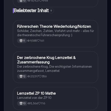
16,421
448
10
Kind einer gemischtrassigen Familie in Südafrika
während der Apartheid durchlebt hat. Diese
Beliebtester Inhalt
9
Zusammenfassung beleuchtet zentrale Themen wie
Rassismus, Armut und die Kraft der Bildung. Ideal für
Studierende, die sich mit den sozialen und
historischen Kontexten des Buches
Führerschein Theorie Wiederholung/Notizen
Lerntipps
auseinandersetzen möchten.
Schilder, Zeichen, Zahlen, Vorfahrt und mehr - alles für
die theoretische Führerscheinprüfung :)
9,585
161
11
Der zerbrochene Krug Lernzettel &
Deutsch
Zusammenfassung
Der zerbrochene Krug, Die wichtigsten Informationen
zusammengefasst, Lernzettel
23,517
356
12
Lernzettel ZP 10 Mathe
Mathe
Lernzettel von der ZP 10
5,366
116
10