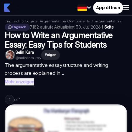
App öffnen
Englisch
Logical Argumentation Components
argumentation
7.182
aufrufe
·
Aktualisiert
30. Juli 2026
·
1 Seite
Englisch
How to Write an Argumentative
Essay: Easy Tips for Students
Selin Kara
Folgen
@
selinkara_rpty
The
argumentative essay
structure and writing
process are explained in...
Mehr anzeigen
of
1
1