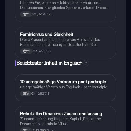
Schüler, die ihre Fähigkeiten im Schreiben von Essays
Erfahren Sie, wie man effektive Kommentare und
verbessern möchten.
Diskussionen in englischer Sprache verfasst. Diese
Anleitung behandelt die argumentative Struktur,
5,347
34
11
einschließlich der Anordnung von Pro- und Contra-
Argumenten, der Einleitung, des Hauptteils und des
Schlusses. Ideal für Studierende, die ihre
Schreibfähigkeiten verbessern möchten. Typ:
Feminismus und Gleichheit
Englisch
Zusammenfassung.
Diese Präsentation beleuchtet die Relevanz des
Feminismus in der heutigen Gesellschaft. Sie
behandelt Themen wie Geschlechtergerechtigkeit,
1,377
66
12
Frauenrechte, Gender-Pay-Gap und
geschlechtsspezifische Gewalt. Erfahren Sie, warum
Beliebtester Inhalt in Englisch
9
Selbstbestimmung und die Bekämpfung von
Vorurteilen für Frauen von entscheidender Bedeutung
sind. Ein wichtiger Beitrag zur Diskussion über soziale
Gerechtigkeit und Empowerment.
1
10 unregelmäßige Verben im past participle
Englisch
unregelmäßige Verben aus Englisch - past participle
4,282
3
6
Behold the Dreamers Zusammenfassung
Englisch
Zusammenfassung für jedes Kapitel „Behold the
Dreamers“ von Imbolo Mbue
12,395
164
11